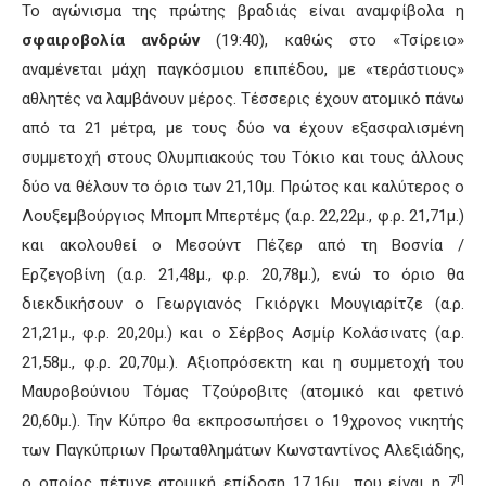
Το αγώνισμα της πρώτης βραδιάς είναι αναμφίβολα η
σφαιροβολία ανδρών
(19:40), καθώς στο «Τσίρειο»
αναμένεται μάχη παγκόσμιου επιπέδου, με «τεράστιους»
αθλητές να λαμβάνουν μέρος. Τέσσερις έχουν ατομικό πάνω
από τα 21 μέτρα, με τους δύο να έχουν εξασφαλισμένη
συμμετοχή στους Ολυμπιακούς του Τόκιο και τους άλλους
δύο να θέλουν το όριο των 21,10μ. Πρώτος και καλύτερος ο
Λουξεμβούργιος Μπομπ Μπερτέμς (α.ρ. 22,22μ., φ.ρ. 21,71μ.)
και ακολουθεί ο Μεσούντ Πέζερ από τη Βοσνία /
Ερζεγοβίνη (α.ρ. 21,48μ., φ.ρ. 20,78μ.), ενώ το όριο θα
διεκδικήσουν ο Γεωργιανός Γκιόργκι Μουγιαρίτζε (α.ρ.
21,21μ., φ.ρ. 20,20μ.) και ο Σέρβος Ασμίρ Κολάσινατς (α.ρ.
21,58μ., φ.ρ. 20,70μ.). Αξιοπρόσεκτη και η συμμετοχή του
Μαυροβούνιου Τόμας Τζούροβιτς (ατομικό και φετινό
20,60μ.). Την Κύπρο θα εκπροσωπήσει ο 19χρονος νικητής
των Παγκύπριων Πρωταθλημάτων Κωνσταντίνος Αλεξιάδης,
η
ο οποίος πέτυχε ατομική επίδοση 17,16μ., που είναι η 7