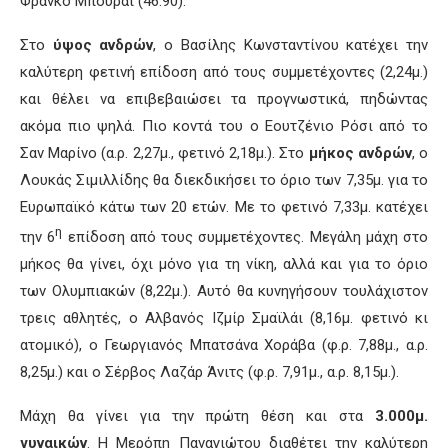
Φράνκο Μπουράι (46.90).
Στο
ύψος ανδρών
, ο Βασίλης Κωνσταντίνου κατέχει την
καλύτερη φετινή επίδοση από τους συμμετέχοντες (2,24μ.)
και θέλει να επιβεβαιώσει τα προγνωστικά, πηδώντας
ακόμα πιο ψηλά. Πιο κοντά του ο Εουτζένιο Ρόσι από το
Σαν Μαρίνο (α.ρ. 2,27μ., φετινό 2,18μ.). Στο
μήκος ανδρών
, ο
Λουκάς Σιμιλλίδης θα διεκδικήσει το όριο των 7,35μ. για το
Ευρωπαϊκό κάτω των 20 ετών. Με το φετινό 7,33μ. κατέχει
η
την 6
επίδοση από τους συμμετέχοντες. Μεγάλη μάχη στο
μήκος θα γίνει, όχι μόνο για τη νίκη, αλλά και για το όριο
των Ολυμπιακών (8,22μ.). Αυτό θα κυνηγήσουν τουλάχιστον
τρεις αθλητές, ο Αλβανός Ιζμίρ Σμαϊλάι (8,16μ. φετινό κι
ατομικό), ο Γεωργιανός Μπατσάνα Χοράβα (φ.ρ. 7,88μ., α.ρ.
8,25μ.) και ο Σέρβος Λαζάρ Άνιτς (φ.ρ. 7,91μ., α.ρ. 8,15μ.).
Μάχη θα γίνει για την πρώτη θέση και στα
3.000μ.
γυναικών
. Η Μερόπη Παναγιώτου διαθέτει την καλύτερη