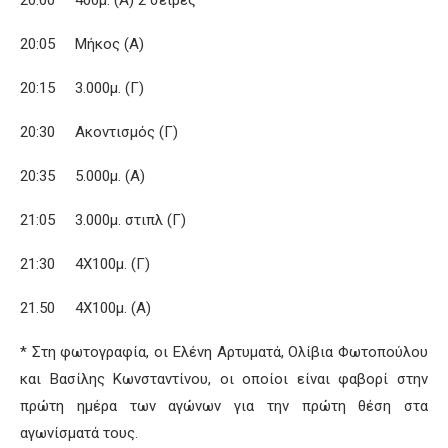
20:00 400μ. (Α) 2 σειρές
20:05 Μήκος (Α)
20:15 3.000μ. (Γ)
20:30 Ακοντισμός (Γ)
20:35 5.000μ. (Α)
21:05 3.000μ. στιπλ (Γ)
21:30 4Χ100μ. (Γ)
21.50 4Χ100μ. (Α)
* Στη φωτογραφία, οι Ελένη Αρτυματά, Ολίβια Φωτοπούλου
και Βασίλης Κωνσταντίνου, οι οποίοι είναι φαβορί στην
πρώτη ημέρα των αγώνων για την πρώτη θέση στα
αγωνίσματά τους.