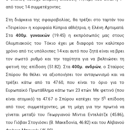
από τους 14 συμμετέχοντες.
Στη διάρκεια της σφαιροβολίας, θα τρέξει στο ταρτάν του
«Τσιρείου» η κορυφαία Κύπρια αθλήτρια, η Ελένη Αρτυματά.
Στα
400μ. γυναικών
(19:45) η εκπρόσωπός μας στους
Ολυμπιακούς του Τόκιο έχει με διαφορά τον καλύτερο
χρόνο από τις υπόλοιπες 14 και αυτό που ζητά είναι να βρει
τον σωστό ρυθμό και την ταχύτητα για να βελτιώσει τη
φετινή της επίδοση (51.82). Στα
400μ. ανδρών
, ο Σταύρος
Σπύρου θα θέλει να αξιοποιήσει τον ανταγωνισμό και να
τρέξει κάτω από τα 47.60, που είναι το όριο για το
Ευρωπαϊκό Πρωτάθλημα κάτω των 23 ετών. Με φετινό (που
η
είναι ατομικό) τα 47.67 ο Σπύρου κατέχει την 5
επίδοση
από τους συμμετέχοντες, με τη μάχη για την πρωτιά να
γίνεται μεταξύ του Γεωργιανού Μίντια Εντελάτζε (45.86),
του Γιόβαν Στογιόσκι (Β. Μακεδονία, 46.82) και του Αλβανού