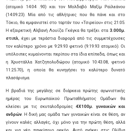
(ατομικό 14:04 .90) και τον Μολδαβό Μαξίμ Ραϊλεάνου
(14:09.23). Μία από τις αθλήτριες που θα πάνε και στο
Τόκιο, θα εμφανιστεί στο ταρτάν του «Τσιρείου» στις 21:05.
Η εξαιρετική Αλβανή Λουίζα Γκέγκα θα τρέξει στα
3.000μ.
στιπλ
, έχει με τεράστια διαφορά από τις συμμετέχουσες
τον καλύτερο χρόνο με 9:29.93 φετινό (9:19.93 ατομικό). Οι
υπόλοιπες κυμαίνονται περίπου στα ίδια επίπεδα, όπως και
η Χρυστάλλα Χατζηπολυδώρου (ατομικό 10:43.08, φετινό
11:25.70), η οποία θα κυνηγήσει το καλύτερο δυνατό
πλασάρισμα.
Η βραδιά της μεγάλης σε διάρκεια πρώτης αγωνιστικής
ημέρας του Ευρωπαϊκού Πρωταθλήματος Ομάδων θα
κλείσει με τις σκυταλοδρομίες
4Χ100μ. γυναικών και
ανδρών
. Η δική μας ομάδα των γυναικών είναι σε θέση, αν
γίνουν καλές αλλαγές, όχι μόνο για την πρώτη θέση, αλλά
και για νέο παγκύπριο ρεκόρ. Αυτό ανήκει στις Ολίβια