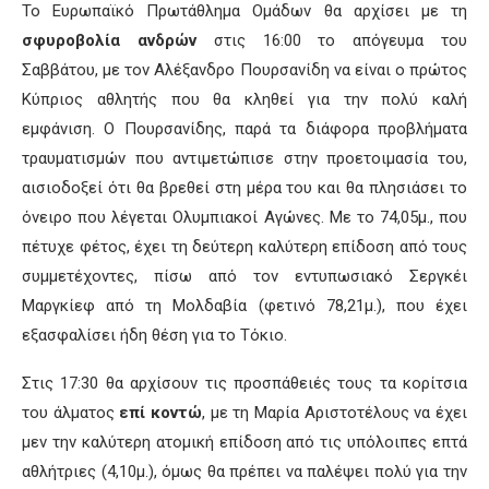
Το Ευρωπαϊκό Πρωτάθλημα Ομάδων θα αρχίσει με τη
σφυροβολία
ανδρών
στις 16:00 το απόγευμα του
Σαββάτου, με τον Αλέξανδρο Πουρσανίδη να είναι ο πρώτος
Κύπριος αθλητής που θα κληθεί για την πολύ καλή
εμφάνιση. Ο Πουρσανίδης, παρά τα διάφορα προβλήματα
τραυματισμών που αντιμετώπισε στην προετοιμασία του,
αισιοδοξεί ότι θα βρεθεί στη μέρα του και θα πλησιάσει το
όνειρο που λέγεται Ολυμπιακοί Αγώνες. Με το 74,05μ., που
πέτυχε φέτος, έχει τη δεύτερη καλύτερη επίδοση από τους
συμμετέχοντες, πίσω από τον εντυπωσιακό Σεργκέι
Μαργκίεφ από τη Μολδαβία (φετινό 78,21μ.), που έχει
εξασφαλίσει ήδη θέση για το Τόκιο.
Στις 17:30 θα αρχίσουν τις προσπάθειές τους τα κορίτσια
του άλματος
επί κοντώ
, με τη Μαρία Αριστοτέλους να έχει
μεν την καλύτερη ατομική επίδοση από τις υπόλοιπες επτά
αθλήτριες (4,10μ.), όμως θα πρέπει να παλέψει πολύ για την