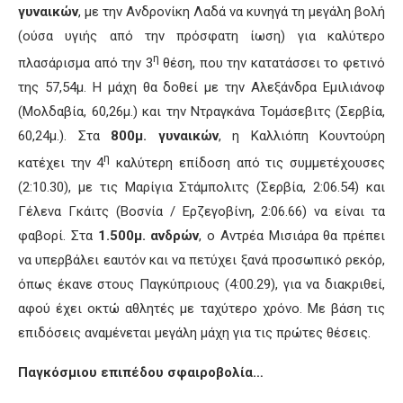
γυναικών
, με την Ανδρονίκη Λαδά να κυνηγά τη μεγάλη βολή
(ούσα υγιής από την πρόσφατη ίωση) για καλύτερο
η
πλασάρισμα από την 3
θέση, που την κατατάσσει το φετινό
της 57,54μ. Η μάχη θα δοθεί με την Αλεξάνδρα Εμιλιάνοφ
(Μολδαβία, 60,26μ.) και την Ντραγκάνα Τομάσεβιτς (Σερβία,
60,24μ.). Στα
800μ. γυναικών
, η Καλλιόπη Κουντούρη
η
κατέχει την 4
καλύτερη επίδοση από τις συμμετέχουσες
(2:10.30), με τις Μαρίγια Στάμπολιτς (Σερβία, 2:06.54) και
Γέλενα Γκάιτς (Βοσνία / Ερζεγοβίνη, 2:06.66) να είναι τα
φαβορί. Στα
1.500μ. ανδρών
, ο Αντρέα Μισιάρα θα πρέπει
να υπερβάλει εαυτόν και να πετύχει ξανά προσωπικό ρεκόρ,
όπως έκανε στους Παγκύπριους (4:00.29), για να διακριθεί,
αφού έχει οκτώ αθλητές με ταχύτερο χρόνο. Με βάση τις
επιδόσεις αναμένεται μεγάλη μάχη για τις πρώτες θέσεις.
Παγκόσμιου επιπέδου σφαιροβολία…