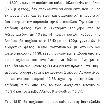
με 12,09μ., όμως αν αισθάνεται καλά η Φίλιππα Φωτοπούλου
(12,75μ. φέτος), δεν αποκλείεται να είναι αυτή που θα μας
εκπροσωπήσει. Και θα είναι και διαφορετική η προοπτική
διάκρισης με την παρουσία της Φωτοπούλου. Την καλύτερη
επίδοση φέτος έχει η Γεκατερίνα Σαρίγεβα από το
Αζερμπαϊτζάν, με 13,88μ. Η πρώτη μεγάλη κούρσα της
βραδιάς θα αρχίσει στις 18:40 με τα
100μ. γυναικών
. Η
εξαιρετική φέτος Ολίβια Φωτοπούλου, με ατομικό και
φετινό ρεκόρ τα 11.38, έχει την καλύτερη επίδοση από τις
συμμετέχουσες και αναμένεται να δώσει μάχη με τη
Σερβίδα Μιλάνα Τίρνανιτς (11.46) για την πρωτιά. Στα
100μ.
ανδρών
, ο σαφέστατα βελτιωμένος Σταύρος Αυγουστίνου,
με φετινό και ατομικό 10.55, έχει την τρίτη καλύτερη
επίδοση, πίσω από τον Αρμένιο Αλεξάντερ Ντονιγκιάν
(10.37) και τον Σέρβο Αλέκσα Κιγιάνοβιτς (10.51).
Στις 18:50 θα αρχίσουν οι προσπάθειες στη
δισκοβολία