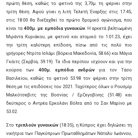
πρώτη θέση, καθώς το φετινό της 3,70μ. τη φέρνει στην
τρίτη θέση. Αφού γίνει η λιτή Τελετή Έναρξης στις 17:45,
στις 18:00 θα διεξαχθεί το πρώτο δρομικό αγώνισμα, που
είναι τα
400μ. με εμπόδια γυναικών
. Η αρκετά βελτιωμένη
Μιράντα Κυριάκου, με φετινό και ατομικό το 1:01.23, έχει
την τρίτη καλύτερη επίδοση, πίσω από τις πολύ πιο
γρήγορες Ντρίτα Ισλάμι (Βόρεια Μακεδονία, 58.66) και Μάγια
Γκάιτς (Σερβία, 59.19). Τα ίδια περίπου ισχύουν και για την
κούρσα των
400μ. εμπόδια ανδρών
για τον Τάσο
Βασιλείου, καθώς το φετινό 53.98 τον φέρνει στην τρίτη
θέση με τις επιδόσεις του 2021. Ταχύτερος όλων ο Ρουσμίρ
Μαλκότσεβιτς της Βοσνίας / Ερζεγοβίνης (51.48) και
δεύτερος ο Αντρέα Ερκολάνι Βόλτα από το Σαν Μαρίνο με
53.02.
Στο
τριπλούν γυναικών
(18:35), η Κύπρος έχει δηλώσει τη
νικήτρια των Παγκύπριων Πρωταθλημάτων Νάταλυ Ιωάννου,