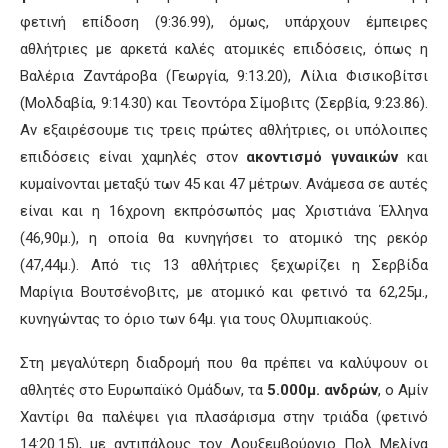
φετινή επίδοση (9:36.99), όμως, υπάρχουν έμπειρες
αθλήτριες με αρκετά καλές ατομικές επιδόσεις, όπως η
Βαλέρια Ζαντάροβα (Γεωργία, 9:13.20), Λίλια Φισικοβίτσι
(Μολδαβία, 9:14.30) και Τεοντόρα Σίμοβιτς (Σερβία, 9:23.86).
Αν εξαιρέσουμε τις τρεις πρώτες αθλήτριες, οι υπόλοιπες
επιδόσεις είναι χαμηλές στον
ακοντισμό γυναικών
και
κυμαίνονται μεταξύ των 45 και 47 μέτρων. Ανάμεσα σε αυτές
είναι και η 16χρονη εκπρόσωπός μας Χριστιάνα Έλληνα
(46,90μ.), η οποία θα κυνηγήσει το ατομικό της ρεκόρ
(47,44μ.). Από τις 13 αθλήτριες ξεχωρίζει η Σερβίδα
Μαρίγια Βουτσένοβιτς, με ατομικό και φετινό τα 62,25μ.,
κυνηγώντας το όριο των 64μ. για τους Ολυμπιακούς.
Στη μεγαλύτερη διαδρομή που θα πρέπει να καλύψουν οι
αθλητές στο Ευρωπαϊκό Ομάδων, τα
5.000μ. ανδρών
, ο Αμίν
Χαντίρι θα παλέψει για πλασάρισμα στην τριάδα (φετινό
14:20.15), με αντιπάλους τον Λουξεμβούργιο Πολ Μελίνα