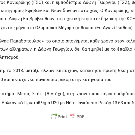
ος Κονιαράκης (ΓΣΟ) και η εμποδίστρια Δάφνη Γεωργίου (ΓΣΖ), 
ς κατηγορίες Εφήβων και Νεανίδων αντιστοίχως. Ο Κονιαράκης, επ
αι η Δάφνη θα βραβευθούν στη σχετική ετήσια εκδήλωση της ΚΟΕ
χοντος μήνα στο Ολυμπιακό Μέγαρο (αίθουσα «Ευ Αγωνίζεσθαι»).
ώνης Παπαδόπουλος», το οποίο απονέμεται κάθε χρόνο στον καλύ
ων αθλημάτων, η Δάφνη Γεωργίου, δε, θα τιμηθεί με το έπαθλο 
λητισμού.
ήτη, το 2018, μεταξύ άλλων επιτυχιών, κατέκτησε πρώτη θέση 
 και πέτυχε νέο παγκύπριο ρεκόρ στην κατηγορία του.
ιστήμιο Μπόις Στέιτ (Αϊντάχο), στη χρονιά που πέρασε κέρδισε
 Βαλκανικό Πρωτάθλημα U20 με Νέο Παγκύπριο Ρεκόρ 13.63 και 