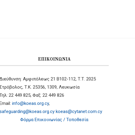
ΕΠΙΚΟΙΝΩΝΊΑ
Διεύθυνση: Αμφιπόλεως 21 B102-112, Τ.Τ. 2025
Στρόβολος, Τ.Κ. 25356, 1309, Λευκωσία
Τηλ: 22 449 825, Φαξ: 22 449 826
Email:
info@koeas.org.cy
,
safeguarding@koeas.org.cy
koeas@cytanet.com.cy
Φόρμα Επικοινωνίας / Τοποθεσία