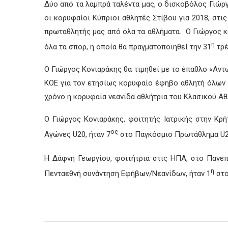
Δύο από τα λαμπρά ταλέντα μας, ο δισκοβόλος Γιώργ
οι κορυφαίοι Κύπριοι αθλητές Στίβου για 2018, στι
πρωταθλητής μας από όλα τα αθλήματα. Ο Γιώργος κ
η
όλα τα σπορ, η οποία θα πραγματοποιηθεί την 31
τρέ
Ο Γιώργος Κονιαράκης θα τιμηθεί με το έπαθλο «Αντ
ΚΟΕ για τον ετησίως κορυφαίο έφηβο αθλητή όλων τ
χρόνο η κορυφαία νεανίδα αθλήτρια του Κλασικού Αθ
Ο Γιώργος Κονιαράκης, φοιτητής Ιατρικής στην Κρ
ος
Αγώνες U20, ήταν 7
στο Παγκόσμιο Πρωτάθλημα U20
Η Δάφνη Γεωργίου, φοιτήτρια στις ΗΠΑ, στο Πανεπ
η
Πενταεθνή συνάντηση Εφήβων/Νεανίδων, ήταν 1
στο