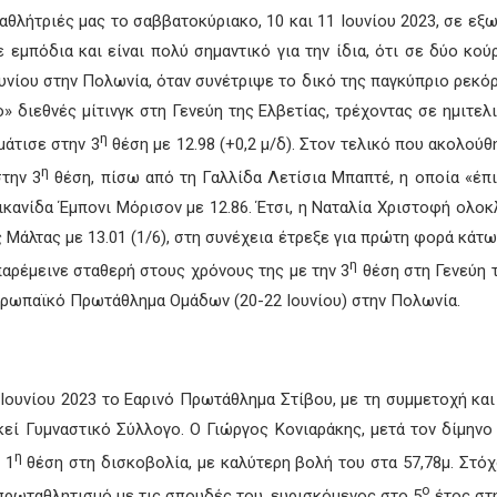
αθλήτριές μας το σαββατοκύριακο, 10 και 11 Ιουνίου 2023, σε εξω
ε εμπόδια και είναι πολύ σημαντικό για την ίδια, ότι σε δύο κού
Ιουνίου στην Πολωνία, όταν συνέτριψε το δικό της παγκύπριο ρεκόρ 
 διεθνές μίτινγκ στη Γενεύη της Ελβετίας, τρέχοντας σε ημιτελι
η
μάτισε στην 3
θέση με 12.98 (+0,2 μ/δ). Στον τελικό που ακολούθ
η
στην 3
θέση, πίσω από τη Γαλλίδα Λετίσια Μπαπτέ, η οποία «έπ
ικανίδα Έμπονι Μόρισον με 12.86. Έτσι, η Ναταλία Χριστοφή ολοκ
Μάλτας με 13.01 (1/6), στη συνέχεια έτρεξε για πρώτη φορά κάτ
η
παρέμεινε σταθερή στους χρόνους της με την 3
θέση στη Γενεύη τ
Ευρωπαϊκό Πρωτάθλημα Ομάδων (20-22 Ιουνίου) στην Πολωνία.
 Ιουνίου 2023 το Εαρινό Πρωτάθλημα Στίβου, με τη συμμετοχή κα
εί Γυμναστικό Σύλλογο. Ο Γιώργος Κονιαράκης, μετά τον δίμηνο 
η
 1
θέση στη δισκοβολία, με καλύτερη βολή του στα 57,78μ. Στόχ
ο
 πρωταθλητισμό με τις σπουδές του, ευρισκόμενος στο 5
έτος στη