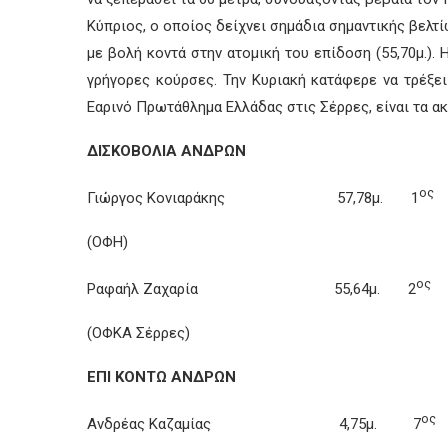
Κύπριος, ο οποίος δείχνει σημάδια σημαντικής βελτί
με βολή κοντά στην ατομική του επίδοση (55,70μ.).
γρήγορες κούρσες. Την Κυριακή κατάφερε να τρέξει
Εαρινό Πρωτάθλημα Ελλάδας στις Σέρρες, είναι τα α
ΔΙΣΚΟΒΟΛΙΑ ΑΝΔΡΩΝ
ος
Γιώργος Κονιαράκης 57,78μ. 1
(ΟΦΗ)
ος
Ραφαήλ Ζαχαρία 55,64μ. 2
(ΟΦΚΑ Σέρρες)
ΕΠΙ ΚΟΝΤΩ ΑΝΔΡΩΝ
ος
Ανδρέας Καζαμίας 4,75μ. 7