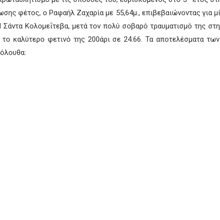
ωσης φέτος, ο Ραφαήλ Ζαχαρία με 55,64μ., επιβεβαιώνοντας για μί
 Η Σάντα Κολομεΐτεβα, μετά τον πολύ σοβαρό τραυματισμό της στ
 το καλύτερο φετινό της 200άρι σε 24.66. Τα αποτελέσματα τω
κόλουθα: