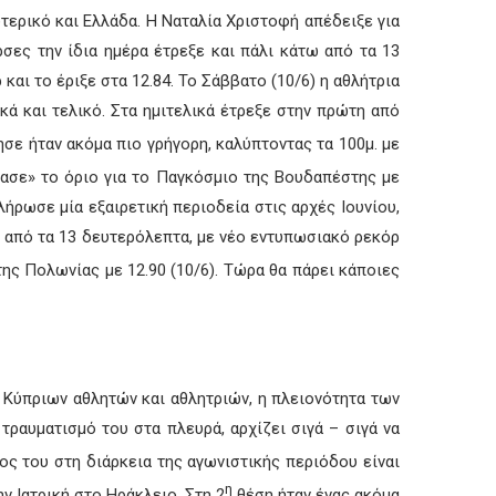
τερικό και Ελλάδα. Η Ναταλία Χριστοφή απέδειξε για
ρσες την ίδια ημέρα έτρεξε και πάλι κάτω από τα 13
και το έριξε στα 12.84. Το Σάββατο (10/6) η αθλήτρια
κά και τελικό. Στα ημιτελικά έτρεξε στην πρώτη από
ησε ήταν ακόμα πιο γρήγορη, καλύπτοντας τα 100μ. με
ιασε» το όριο για το Παγκόσμιο της Βουδαπέστης με
λήρωσε μία εξαιρετική περιοδεία στις αρχές Ιουνίου,
ω από τα 13 δευτερόλεπτα, με νέο εντυπωσιακό ρεκόρ
ης Πολωνίας με 12.90 (10/6). Τώρα θα πάρει κάποιες
ι Κύπριων αθλητών και αθλητριών, η πλειονότητα των
τραυματισμό του στα πλευρά, αρχίζει σιγά – σιγά να
ος του στη διάρκεια της αγωνιστικής περιόδου είναι
η
ν Ιατρική στο Ηράκλειο. Στη 2
θέση ήταν ένας ακόμα