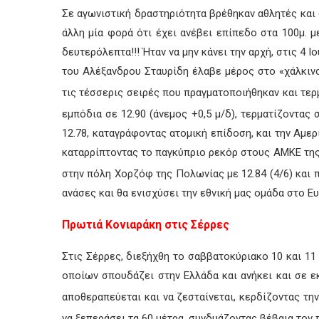
Σε αγωνιστική δραστηριότητα βρέθηκαν αθλητές και 
άλλη μία φορά ότι έχει ανέβει επίπεδο στα 100μ. μ
δευτερόλεπτα!!! Ήταν να μην κάνει την αρχή, στις 4 
του Αλέξανδρου Σταυρίδη έλαβε μέρος στο «χάλκινο»
τις τέσσερις σειρές που πραγματοποιήθηκαν και τερ
εμπόδια σε 12.90 (άνεμος +0,5 μ/δ), τερματίζοντας 
12.78, καταγράφοντας ατομική επίδοση, και την Αμερ
καταρρίπτοντας το παγκύπριο ρεκόρ στους ΑΜΚΕ της 
στην πόλη Χορζόφ της Πολωνίας με 12.84 (4/6) και 
ανάσες και θα ενισχύσει την εθνική μας ομάδα στο 
Πρωτιά Κονιαράκη στις Σέρρες
Στις Σέρρες, διεξήχθη το σαββατοκύριακο 10 και 11
οποίων σπουδάζει στην Ελλάδα και ανήκει και σε εκ
αποθεραπεύεται και να ζεσταίνεται, κερδίζοντας την
να ξεπεράσει τα 60 μέτρα, συνδυάζοντας βέβαια τον