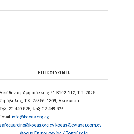
ΕΠΙΚΟΙΝΩΝΊΑ
Διεύθυνση: Αμφιπόλεως 21 B102-112, Τ.Τ. 2025
Στρόβολος, Τ.Κ. 25356, 1309, Λευκωσία
Τηλ: 22 449 825, Φαξ: 22 449 826
Email:
info@koeas.org.cy
,
safeguarding@koeas.org.cy
koeas@cytanet.com.cy
Φόρμα Επικοινωνίας / Τοποθεσία