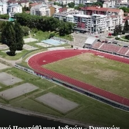
νικό Πρωτάθλημα Ανδρών – Γυναικών