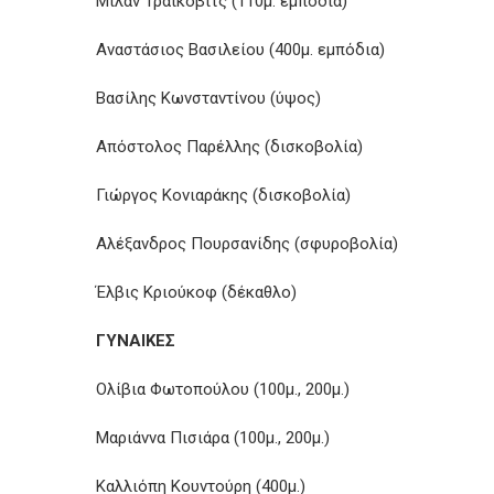
Μίλαν Τράικοβιτς (110μ. εμπόδια)
Αναστάσιος Βασιλείου (400μ. εμπόδια)
Βασίλης Κωνσταντίνου (ύψος)
Απόστολος Παρέλλης (δισκοβολία)
Γιώργος Κονιαράκης (δισκοβολία)
Αλέξανδρος Πουρσανίδης (σφυροβολία)
Έλβις Κριούκοφ (δέκαθλο)
ΓΥΝΑΙΚΕΣ
Ολίβια Φωτοπούλου (100μ., 200μ.)
Μαριάννα Πισιάρα (100μ., 200μ.)
Καλλιόπη Κουντούρη (400μ.)