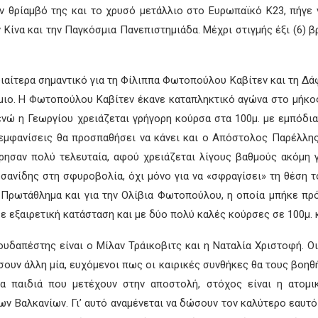
ον θρίαμβό της και το χρυσό μετάλλιο στο Ευρωπαϊκό Κ23, πήγε 
 Κίνα και την Παγκόσμια Πανεπιστημιάδα. Μέχρι στιγμής έξι (6) β
αίτερα σημαντικό για τη Φίλιππα Φωτοπούλου Καβίτεν και τη Δά
μιο. Η Φωτοπούλου Καβίτεν έκανε καταπληκτικό αγώνα στο μήκος 
ενώ η Γεωργίου χρειάζεται γρήγορη κούρσα στα 100μ. με εμπόδια
 εμφανίσεις θα προσπαθήσει να κάνει και ο Απόστολος Παρέλλης
ρησαν πολύ τελευταία, αφού χρειάζεται λίγους βαθμούς ακόμη γ
ανίδης στη σφυροβολία, όχι μόνο για να «σφραγίσει» τη θέση το
ό Πρωτάθλημα και για την Ολίβια Φωτοπούλου, η οποία μπήκε πρ
ε εξαιρετική κατάσταση και με δύο πολύ καλές κούρσες σε 100μ. κ
ουδαπέστης είναι ο Μίλαν Τράικοβιτς και η Ναταλία Χριστοφή. 
υν άλλη μία, ευχόμενοι πως οι καιρικές συνθήκες θα τους βοηθ
α παιδιά που μετέχουν στην αποστολή, στόχος είναι η ατομικ
ν Βαλκανίων. Γι’ αυτό αναμένεται να δώσουν τον καλύτερο εαυτό 