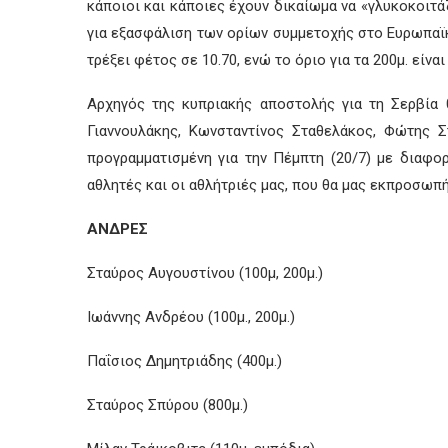
κάποιοι και κάποιες έχουν δικαίωμα να «γλυκοκοιτά
για εξασφάλιση των ορίων συμμετοχής στο Ευρωπαϊκό 
τρέξει φέτος σε 10.70, ενώ το όριο για τα 200μ. είναι
Αρχηγός της κυπριακής αποστολής για τη Σερβία 
Γιαννουλάκης, Κωνσταντίνος Σταθελάκος, Φώτης 
προγραμματισμένη για την Πέμπτη (20/7) με διαφο
αθλητές και οι αθλήτριές μας, που θα μας εκπροσωπ
ΑΝΔΡΕΣ
Σταύρος Αυγουστίνου (100μ, 200μ.)
Ιωάννης Ανδρέου (100μ., 200μ.)
Παΐσιος Δημητριάδης (400μ.)
Σταύρος Σπύρου (800μ.)