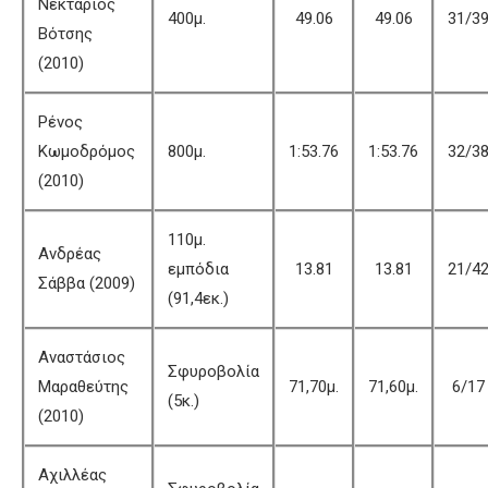
Νεκτάριος
400μ.
49.06
49.06
31/3
Βότσης
(2010)
Ρένος
Κωμοδρόμος
800μ.
1:53.76
1:53.76
32/3
(2010)
110μ.
Ανδρέας
εμπόδια
13.81
13.81
21/4
Σάββα (2009)
(91,4εκ.)
Αναστάσιος
Σφυροβολία
Μαραθεύτης
71,70μ.
71,60μ.
6/17
(5κ.)
(2010)
Αχιλλέας