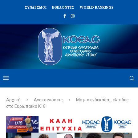
ΣΥΝΔΈΣΜΟΙ
ΕΘΕΛΟΝΤΈΣ
WORLD RANKINGS
Αρχική
Ανακοινώσεις
Με μια ενδεκάδα… ελπίδες
στο Ευρωπαϊκό Κ18!