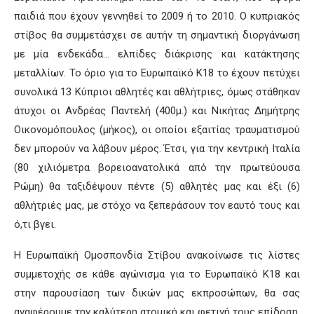
παιδιά που έχουν γεννηθεί το 2009 ή το 2010. Ο κυπριακός
στίβος θα συμμετάσχει σε αυτήν τη σημαντική διοργάνωση
με μία ενδεκάδα… ελπίδες διάκρισης και κατάκτησης
μεταλλίων. Το όριο για το Ευρωπαϊκό Κ18 το έχουν πετύχει
συνολικά 13 Κύπριοι αθλητές και αθλήτριες, όμως στάθηκαν
άτυχοι οι Ανδρέας Παντελή (400μ.) και Νικήτας Δημήτρης
Οικονομόπουλος (μήκος), οι οποίοι εξαιτίας τραυματισμού
δεν μπορούν να λάβουν μέρος. Έτσι, για την κεντρική Ιταλία
(80 χιλιόμετρα βορειοανατολικά από την πρωτεύουσα
Ρώμη) θα ταξιδέψουν πέντε (5) αθλητές μας και έξι (6)
αθλήτριές μας, με στόχο να ξεπεράσουν τον εαυτό τους και
ό,τι βγει.
Η Ευρωπαϊκή Ομοσπονδία Στίβου ανακοίνωσε τις λίστες
συμμετοχής σε κάθε αγώνισμα για το Ευρωπαϊκό Κ18 και
στην παρουσίαση των δικών μας εκπροσώπων, θα σας
αναφέρουμε την καλύτερη ατομική και φετινή τους επίδοση,