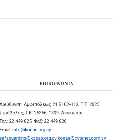
ΕΠΙΚΟΙΝΩΝΊΑ
Διεύθυνση: Αμφιπόλεως 21 B102-112, Τ.Τ. 2025
Στρόβολος, Τ.Κ. 25356, 1309, Λευκωσία
Τηλ: 22 449 825, Φαξ: 22 449 826
Email:
info@koeas.org.cy
,
safeguarding@koeas.org.cy
koeas@cytanet.com.cy