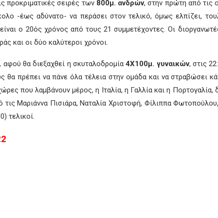
ρεις προκριματικές σειρές των
800μ. ανδρών
, στην πρώτη από τις 
κολο -έως αδύνατο- να περάσει στον τελικό, όμως ελπίζει, του
 είναι ο 20ός χρόνος από τους 21 συμμετέχοντες. Οι διοργανωτ
άς και οι δύο καλύτεροι χρόνοι.
ν, αφού θα διεξαχθεί η σκυταλοδρομία
4Χ100μ. γυναικών
, στις 2
 θα πρέπει να πάνε όλα τέλεια στην ομάδα και να στραβώσει κάτι
 χώρες που λαμβάνουν μέρος, η Ιταλία, η Γαλλία και η Πορτογαλία,
πό τις Μαριάννα Πισιάρα, Ναταλία Χριστοφή, Φίλιππα Φωτοπούλου
0) τελικοί.
22