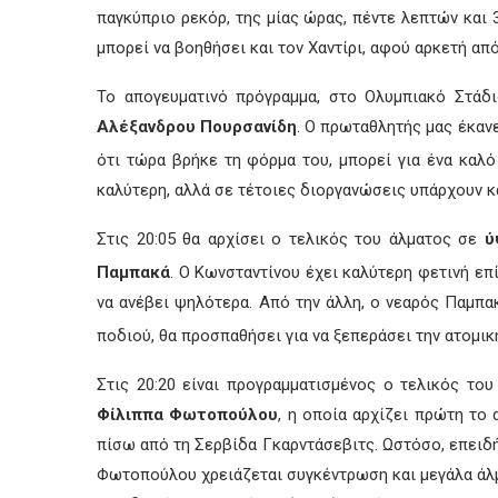
παγκύπριο ρεκόρ, της μίας ώρας, πέντε λεπτών και 
μπορεί να βοηθήσει και τον Χαντίρι, αφού αρκετή απ
Το απογευματινό πρόγραμμα, στο Ολυμπιακό Στάδι
Αλέξανδρου Πουρσανίδη
. Ο πρωταθλητής μας έκαν
ότι τώρα βρήκε τη φόρμα του, μπορεί για ένα καλ
καλύτερη, αλλά σε τέτοιες διοργανώσεις υπάρχουν κα
Στις 20:05 θα αρχίσει ο τελικός του άλματος σε
ύ
Παμπακά
. Ο Κωνσταντίνου έχει καλύτερη φετινή επίδ
να ανέβει ψηλότερα. Από την άλλη, ο νεαρός Παμπα
ποδιού, θα προσπαθήσει για να ξεπεράσει την ατομική 
Στις 20:20 είναι προγραμματισμένος ο τελικός το
Φίλιππα Φωτοπούλου
, η οποία αρχίζει πρώτη το
πίσω από τη Σερβίδα Γκαρντάσεβιτς. Ωστόσο, επειδή 
Φωτοπούλου χρειάζεται συγκέντρωση και μεγάλα άλμα