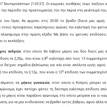
37 δευτερολέπτων (1:05:37). Οι καιρικές συνθήκες ίσως παίξουν 
ό την περίοδο της προετοιμασίας του την περνά στη γενέτειρά του
ο του Οράν, θα αρχίσει στις 20:00 το βράδυ (δικιά μας ώρα),
ε στους πρόσφατους παγκύπριους αγώνες την καλύτερή του φετινή
ό πλασάρισμα στην πρώτη εξάδα. Με βάση τις φετινές επιδόσεις
ι οι εκπλήξεις.
ψος ανδρών
, στον οποίο θα λάβουν μέρος και δύο δικοί μας 
η
οση τα 2,20μ., που είναι η 8
καλύτερη από τους 13 συμμετέχοντε
κά δείχνει σημάδια βελτίωσης και εάν είναι απόλυτα υγιής αφο
η
του επίδοση, τα 2,12μ., που είναι η 12
επίδοση των συμμετεχόντ
υ άλματος σε
μήκος γυναικών
, στον οποίο η Κύπρος μπορεί να 
 αγώνισμα, έχει πετύχει φέτος τη δεύτερη καλύτερη επίδοση από
το μήκος είναι παράξενο αγώνισμα, στο οποίο μετράνε και οι και
τα, για να μην κινδυνεύσει να βρεθεί εκτός βάθρου, αφού άλλα πέ