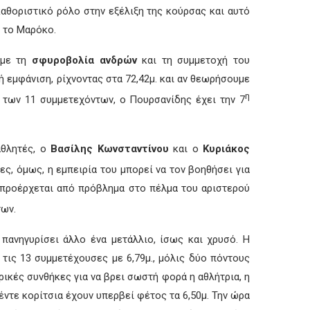
καθοριστικό ρόλο στην εξέλιξη της κούρσας και αυτό
, το Μαρόκο.
 με τη
σφυροβολία ανδρών
και τη συμμετοχή του
 εμφάνιση, ρίχνοντας στα 72,42μ. και αν θεωρήσουμε
η
 των 11 συμμετεχόντων, ο Πουρσανίδης έχει την 7
αθλητές, ο
Βασίλης Κωνσταντίνου
και ο
Κυριάκος
ς, όμως, η εμπειρία του μπορεί να τον βοηθήσει για
ύ προέρχεται από πρόβλημα στο πέλμα του αριστερού
ων.
πανηγυρίσει άλλο ένα μετάλλιο, ίσως και χρυσό. Η
 τις 13 συμμετέχουσες με 6,79μ., μόλις δύο πόντους
ρικές συνθήκες για να βρει σωστή φορά η αθλήτρια, η
ντε κορίτσια έχουν υπερβεί φέτος τα 6,50μ. Την ώρα