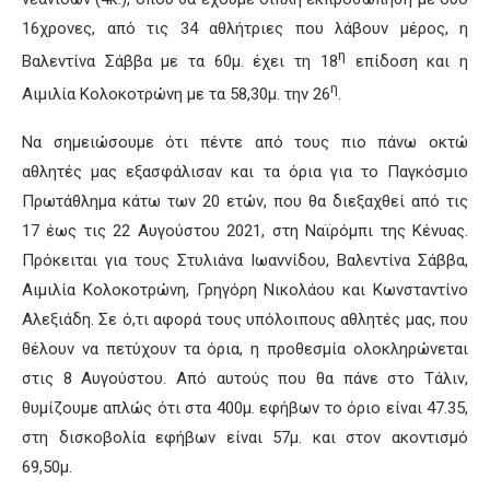
16χρονες, από τις 34 αθλήτριες που λάβουν μέρος, η
η
Βαλεντίνα Σάββα με τα 60μ. έχει τη 18
επίδοση και η
η
Αιμιλία Κολοκοτρώνη με τα 58,30μ. την 26
.
Να σημειώσουμε ότι πέντε από τους πιο πάνω οκτώ
αθλητές μας εξασφάλισαν και τα όρια για το Παγκόσμιο
Πρωτάθλημα κάτω των 20 ετών, που θα διεξαχθεί από τις
17 έως τις 22 Αυγούστου 2021, στη Ναϊρόμπι της Κένυας.
Πρόκειται για τους Στυλιάνα Ιωαννίδου, Βαλεντίνα Σάββα,
Αιμιλία Κολοκοτρώνη, Γρηγόρη Νικολάου και Κωνσταντίνο
Αλεξιάδη. Σε ό,τι αφορά τους υπόλοιπους αθλητές μας, που
θέλουν να πετύχουν τα όρια, η προθεσμία ολοκληρώνεται
στις 8 Αυγούστου. Από αυτούς που θα πάνε στο Τάλιν,
θυμίζουμε απλώς ότι στα 400μ. εφήβων το όριο είναι 47.35,
στη δισκοβολία εφήβων είναι 57μ. και στον ακοντισμό
69,50μ.