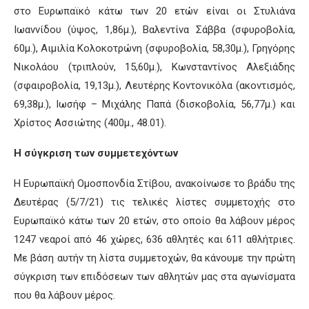
στο Ευρωπαϊκό κάτω των 20 ετών είναι οι Στυλιάνα
Ιωαννίδου (ύψος, 1,86μ.), Βαλεντίνα Σάββα (σφυροβολία,
60μ.), Αιμιλία Κολοκοτρώνη (σφυροβολία, 58,30μ.), Γρηγόρης
Νικολάου (τριπλούν, 15,60μ.), Κωνσταντίνος Αλεξιάδης
(σφαιροβολία, 19,13μ.), Λευτέρης Κοντονικόλα (ακοντισμός,
69,38μ.), Ιωσήφ – Μιχάλης Παπά (δισκοβολία, 56,77μ.) και
Χρίστος Ασσιώτης (400μ., 48.01).
Η σύγκριση των συμμετεχόντων
Η Ευρωπαϊκή Ομοσπονδία Στίβου, ανακοίνωσε το βράδυ της
Δευτέρας (5/7/21) τις τελικές λίστες συμμετοχής στο
Ευρωπαϊκό κάτω των 20 ετών, στο οποίο θα λάβουν μέρος
1247 νεαροί από 46 χώρες, 636 αθλητές και 611 αθλήτριες.
Με βάση αυτήν τη λίστα συμμετοχών, θα κάνουμε την πρώτη
σύγκριση των επιδόσεων των αθλητών μας στα αγωνίσματα
που θα λάβουν μέρος.