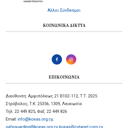
Άλλοι Σύνδεσμοι
ΚΟΙΝΩΝΙΚΆ ΔΊΚΤΥΑ
ΕΠΙΚΟΙΝΩΝΊΑ
Διεύθυνση: Αμφιπόλεως 21 B102-112, Τ.Τ. 2025
Στρόβολος, Τ.Κ. 25356, 1309, Λευκωσία
Τηλ: 22 449 825, Φαξ: 22 449 826
Email:
info@koeas.org.cy
,
safeguarding@koeas.org.cy
koeas@cytanet.com.cy