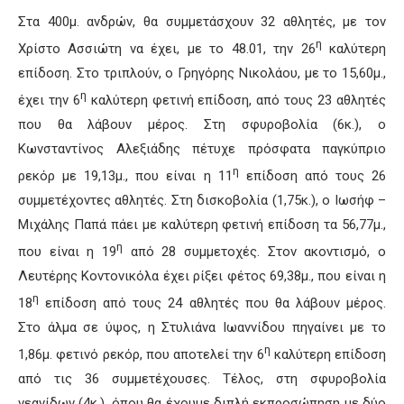
Στα 400μ. ανδρών, θα συμμετάσχουν 32 αθλητές, με τον
η
Χρίστο Ασσιώτη να έχει, με το 48.01, την 26
καλύτερη
επίδοση. Στο τριπλούν, ο Γρηγόρης Νικολάου, με το 15,60μ.,
η
έχει την 6
καλύτερη φετινή επίδοση, από τους 23 αθλητές
που θα λάβουν μέρος. Στη σφυροβολία (6κ.), ο
Κωνσταντίνος Αλεξιάδης πέτυχε πρόσφατα παγκύπριο
η
ρεκόρ με 19,13μ., που είναι η 11
επίδοση από τους 26
συμμετέχοντες αθλητές. Στη δισκοβολία (1,75κ.), ο Ιωσήφ –
Μιχάλης Παπά πάει με καλύτερη φετινή επίδοση τα 56,77μ.,
η
που είναι η 19
από 28 συμμετοχές. Στον ακοντισμό, ο
Λευτέρης Κοντονικόλα έχει ρίξει φέτος 69,38μ., που είναι η
η
18
επίδοση από τους 24 αθλητές που θα λάβουν μέρος.
Στο άλμα σε ύψος, η Στυλιάνα Ιωαννίδου πηγαίνει με το
η
1,86μ. φετινό ρεκόρ, που αποτελεί την 6
καλύτερη επίδοση
από τις 36 συμμετέχουσες. Τέλος, στη σφυροβολία
νεανίδων (4κ.), όπου θα έχουμε διπλή εκπροσώπηση με δύο