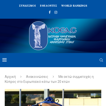
ΣΥΝΔΈΣΜΟΙ
ΕΘΕΛΟΝΤΈΣ
WORLD RANKINGS
Αρχική
Ανακοινώσεις
Με οκτώ συμμετοχές η
Κύπρος στο Ευρωπαϊκό κάτω των 20 ετών