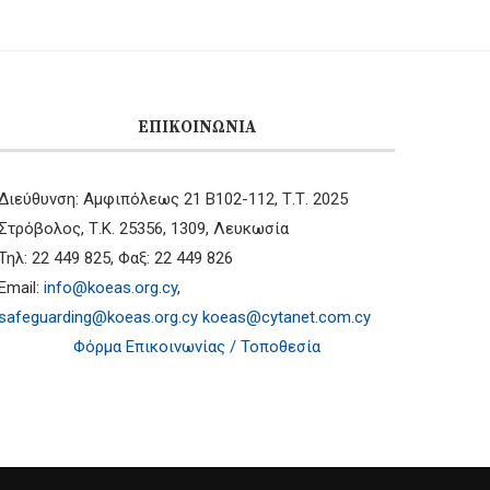
ΕΠΙΚΟΙΝΩΝΊΑ
Διεύθυνση: Αμφιπόλεως 21 B102-112, Τ.Τ. 2025
Στρόβολος, Τ.Κ. 25356, 1309, Λευκωσία
Τηλ: 22 449 825, Φαξ: 22 449 826
Email:
info@koeas.org.cy
,
safeguarding@koeas.org.cy
koeas@cytanet.com.cy
Φόρμα Επικοινωνίας / Τοποθεσία