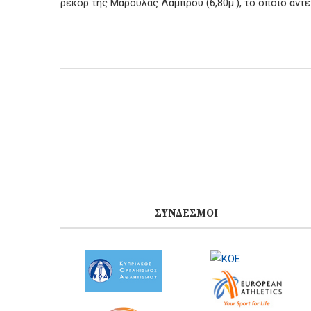
ρεκόρ της Μαρούλας Λάμπρου (6,80μ.), το οποίο αντέ
ΣΎΝΔΕΣΜΟΙ