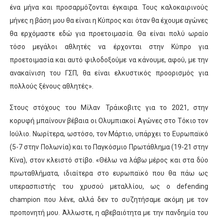
ένα μήνα και προσαρμόζονται έγκαιρα. Τους καλοκαιρινούς
μήνες η βάση μου θα είναι η Κύπρος και όταν θα έχουμε αγώνες
θα ερχόμαστε εδώ για προετοιμασία. Θα είναι πολύ ωραίο
τόσο μεγάλοι αθλητές να έρχονται στην Κύπρο για
προετοιμασία και αυτό φιλοδοξούμε να κάνουμε, αφού, με την
ανακαίνιση του ΓΣΠ, θα είναι ελκυστικός προορισμός για
πολλούς
ξένους αθλητές
».
Στους στόχους του
Μίλαν
Τράικοβιτς
για το 2021, στην
κορυφή μπαίνουν βέβαια οι Ολυμπιακοί Αγώνες στο Τόκιο τον
Ιούλιο. Νωρίτερα, ωστόσο, τον Μάρτιο, υπάρχει το Ευρωπαϊκό
(5-7 στην Πολωνία) και το Παγκόσμιο Πρωτάθλημα (19-21 στην
Κίνα)
, στον κλειστό στίβο. «Θέλω να λάβω μέρος και στα δύο
πρωταθλήματα, ιδιαίτερα στο ευρωπαϊκό που θα πάω ως
υπερασπιστής του χρυσού μεταλλίου, ως ο
defending
champion
που λένε
, αλλά δεν το συζητήσαμε ακόμη με τον
προπονητή μου. Άλλωστε, η αβεβαιότητα με την πανδημία του