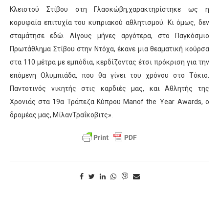
Κλειστού Στίβου στη Γλασκώβη
,
χαρακτηρίστηκε ως η
κορυφαία επιτυχία του κυπριακού αθλητισμού. Κι όμως, δεν
σταμάτησε εδώ. Λίγους μήνες αργότερα, στο Παγκόσμιο
Πρωτάθλημα Στίβου στην Ντόχα, έκανε μια θεαματική κούρσα
στα 110 μέτρα με εμπόδια, κερδίζοντας έτσι πρόκριση για την
επόμενη Ολυμπιάδα, που θα γίνει του χρόνου στο Τόκ
ι
ο.
Παντοτινός νικητής στις καρδιές μας, και Αθλητής της
Χρονιάς στα 19α Τράπεζα Κύπρου
Man
of
the
Year
Awards
, ο
δρομέας μας,
Μίλαν
Τραΐκοβιτς
»
.