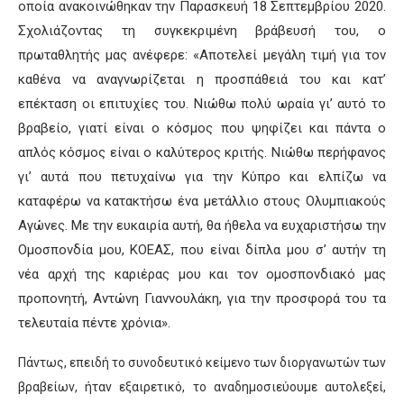
οποία ανακοινώθηκαν την Παρασκευή 18 Σεπτεμβρίου 2020
.
Σχολιάζοντας τη συγκεκριμένη βράβευσή του, ο
πρωταθλητής μας ανέφερε: «Αποτελεί μεγάλη τιμή για τον
καθένα να αναγνωρίζεται η προσπάθειά του και κατ’
επέκταση οι επιτυχίες του. Νιώθω πολύ ωραία γι’ αυτό το
βραβείο, γιατί
είναι
ο κόσμος που ψηφίζει και πάντα ο
απλός κόσμος είναι ο καλύτερος κριτής. Νιώθω περήφανος
γι’ αυτά που
πετυχαίνω για την Κύπρο και ελπίζω να
καταφέρω να κατακτήσω ένα μετάλλιο στους Ολυμπιακούς
Αγώνες
.
Με την ευκαιρία αυτή
,
θα ήθελα να ευχαριστήσω την
Ομοσπονδία μου, ΚΟΕΑΣ, που είναι δίπλα μου σ’ αυτήν τη
νέα αρχή της καριέρας μου και τον ομοσπονδιακό μας
προπονητή, Αντώνη
Γιαννουλάκη
, για την προσφορά του τα
τελευταία πέντε χρόνια
».
Πάντως, επειδή το συνοδευτικό κείμενο των διοργανωτών
των
βραβείων
, ήταν εξαιρετικό, το αναδημοσιεύουμε αυτολεξεί,