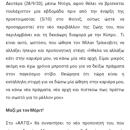
Δευτέρα (28/9/20), μέσω Ντόχα
, αφού θέλει να βρίσκεται
τουλάχιστον μία εβδομάδα πριν
από
την έναρξη της
προετοιμασίας (5/10)
στο Φοίνιξ
, ούτως ώστε να
προσαρμοστεί στο νέο περιβάλλον της ζωής του, που
περιλαμβάνει
και
τη
δεκά
ωρη διαφορά με την Κύπρο…
Τι
είναι αυτό, ωστόσο, που ώθησε τον
Μίλαν
Τράικοβιτς
να
αλλάξει ήπειρο και προπονητική στέγη
:
«Ήθελα να αλλάξω
κάτι στην καριέρα μου, να κάνω μία νέα αρχή. Είμαι μικρός
ακόμη και έχω χρόνια μπροστά μου για να δείξω πράγματα
στον παγκόσμιο στίβο. Θεώρησα ότι τώρα είναι η
κατάλληλη στιγμή για να δώσω μία ώθηση στην καριέρα μου,
να κάνω νέα πράγματα, νέα αρχή και πιστεύω πως
πράττω
το σωστό για το μέλλον μου».
Μαζί με τον
Μέριτ
!
Στο «
ΑΛΤΙΣ
» θα συναντήσει το νέο προπονητή του, που