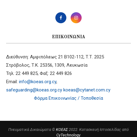
ΕΠΙΚΟΙΝΩΝΊΑ
Διεύθυνση: Αμφιπόλεως 21 B102-112, Τ.Τ. 2025
Στρόβολος, Τ.Κ. 25356, 1309, Λευκωσία
Τηλ: 22 449 825, Φαξ: 22 449 826
Email:
info@koeas.org.cy
,
safeguarding@koeas.org.cy
koeas@cytanet.com.cy
Φόρμα Επικοινωνίας / Τοποθεσία
Πνευματικά Δικαιώματα ©
ΚΟΕΑΣ
2022. Κατασκευή Ιστοσελίδας από
CyTechnology
.