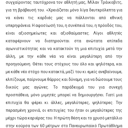
συγχαίροντας ταυτόχρονα τον αθλητή μας,
Μίλαν
Τράικοβιτς
,
για τη βράβευσή του. «
Χρειάζεται μόνο λίγα δευτερόλεπτα για
να κάνει τις καρδιές μας να πάλλονται από εθνική
υπερηφάνεια. Η αφοσίωσή του, η συνέπειά του, η πρόοδός του,
είναι αξιοσημείωτες και αξιοθαύμαστες. Λίγοι αθλητές
καταφέρνουν να διατηρούνται στα ανώτατα επίπεδα
αγωνιστικότητας και να κατακτούν τη μια επιτυχία μετά την
άλλη, με την κάθε νέα να είναι μεγαλύτερη από την
προηγούμενη. Θέτει τους στόχους του όλο και ψηλότερα, και
με κάθε νέο στόχο που κατακτά, μαζί του κι εμείς ανεβαίνουμε,
ελπίζουμε, παίρνουμε θάρρος και δύναμη, για να δώσουμε τους
δικούς μας αγώνες. Το παράδειγμά του για συνεχή
προσπάθεια, μόνο μιμητές μπορεί να δημιουργήσει. Γιατί μια
επιτυχία θα φέρει κι άλλες, μεγαλύτερες, ψηλότερες. Την
περασμένη χρονιά, οι επιτυχίες του ήταν οι μεγαλύτερες της
μέχρι τώρα καριέρας του. Η πρώτη θέση και το χρυσό μετάλλιο
στην κούρσα των 60 μέτρων στο Πανευρωπαϊκό Πρωτάθλημα