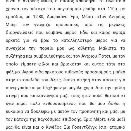
είναι ο Αντρέας
Μπεμ
, ο οποίος καθοδηγεί τα τελευταία
χρόνια τον κάτοχο του παγκόσμιου ρεκόρ στα 110μ. με
εμπόδια,
με 12.80,
Αμερικανό
Έ
ρις
Μέριτ
.
«Τον Αντρέας
Μπεμ
τον γνώριζα προσωπικά, από τις μεγάλες
διοργανώσεις που λάμβανα μέρος. Εδώ και καιρό έψαξα
αρκετά για να βρω το καταλληλότερο μέρος για να
συνεχίσω την πορεία μου ως αθλητής.
Μάλιστα, το
συζήτησα και συμβουλεύτηκα και τον
Άντριου
Πότσι
, με τον
οποίο είμαστε φίλοι και βρισκόταν και αυτός τότε στο
ψάξιμο. Αφού είδα αρκετούς πιθανούς προορισμούς, μ
πήκα
στην ιστοσελίδα τού
Άλτις
, έκανα αίτηση στον κόουτς για
συνεργασία και
με δέχθηκαν με μεγάλη χαρά. Από την πρώτη
στιγμή που επικοινώνησα μαζί τους ήταν πολύ θετικοί κι
εγώ είμαι πολύ ενθουσιασμένος που θα μου δοθεί η
ευκαιρία να δουλέψω με αυτόν τον προπονητή και μαζί με
τον κάτοχο της παγκόσμιας επίδοσης, Έρις
Μέριτ
,
ενώ μαζί
μας θα είναι και ο Κινέζος
Ξίε
Γουεντζάνγκ
(σ.σ. ατομικό