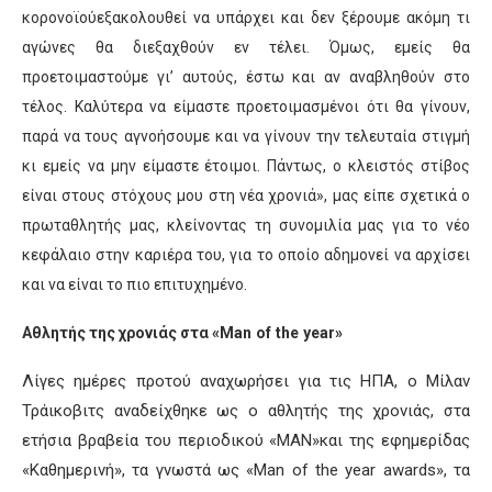
κορονοϊού
εξακολουθεί να υπάρχει και δεν ξέρουμε ακόμη τι
αγώνες θα διεξαχθούν εν τέλει. Όμως, εμείς θα
προετοιμαστούμε γι’ αυτούς, έστω και αν αναβληθούν στο
τέλος. Καλύτερα να είμαστε προετοιμασμένοι ότι θα γίνουν,
παρά να τους αγνοήσουμε και να γίνουν την τελευταία στιγμή
κι εμείς να μην είμαστε έτοιμοι. Πάντως, ο κλειστός στίβος
είναι στους
στόχους μου στη νέα χρονιά»,
μας είπε σχετικά ο
πρωταθλητής μας, κλείνοντας τη συνομιλία μας για το νέο
κεφάλαιο στην καριέρα του, για το οποίο αδημονεί να αρχίσει
και να είναι το πιο επιτυχημένο.
Αθλητής της χρονιάς στα
«
Man
of
the
year
»
Λίγες
ημέρες προτού αναχωρήσει για τις ΗΠΑ, ο
Μίλαν
Τράικοβιτς
αναδείχθηκε ως ο αθλητής της χρονιάς, στα
ετήσια βραβεία
του περιοδικού
«
ΜΑΝ
»
και της εφημερίδας
«Καθημερινή», τα γνωστά ως «
Man
of
the
year
awards
»
, τα