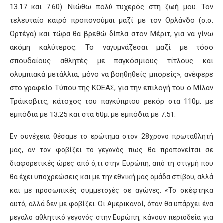
13.17 και 7.60)
. Νιώθω πολύ τυχερός στη ζωή μου. Τον
τελευταίο καιρό προπονούμαι μαζί με τον Ορλάνδο (σ.σ.
Ορτέγα
) και τώρα θα βρεθώ δίπλα στον
Μέριτ
, για να γίνω
ακόμη καλύτερος. Το
να
γυμνάζεσαι μαζί με τόσο
σπουδαίους αθλητές με παγκόσμιους τίτλους και
ολυμπιακά μετάλλια, μόνο να βοηθηθείς μπορείς
», ανέφερε
στο γραφείο Τύπου της ΚΟΕΑΣ, για την επιλογή του ο
Μίλαν
Τράικοβιτς
, κάτοχος του
παγκύπριου
ρεκόρ στα 110μ. με
εμπόδια με 13.25 και στα 60μ. με εμπόδια με 7.51
.
Εν συνέχεια θέσαμε το ερώτημα στον 28χρονο πρωταθλητή
μας, αν τον φοβίζει το γεγονός πως θα προπονείται σε
διαφορετικές ώρες από
ό,τι
στην Ευρώπη, από τη στιγμή που
θα έχει υποχρεώσεις και με την εθνική μας ομάδα στίβου, αλλά
και με προσωπικές συμμετοχές σε αγώνες. «Το σκέφτηκα
αυτό
,
αλλά δεν με φοβίζει. Οι Αμερικανοί, όταν θα υπάρχει ένα
μεγάλο αθλητικό γεγονός στην Ευρώπη, κάνουν περιοδεία για