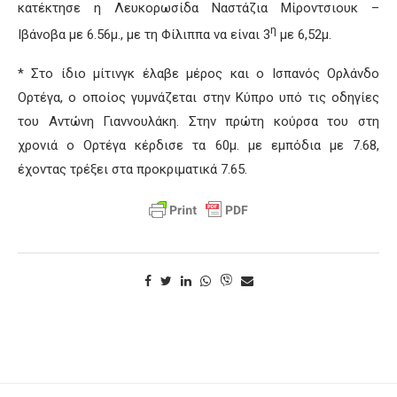
κατέκτησε η Λευκορωσίδα Ναστάζια Μίροντσιουκ –
η
Ιβάνοβα με 6.56μ., με τη Φίλιππα να είναι 3
με 6,52μ.
* Στο ίδιο μίτινγκ έλαβε μέρος και ο Ισπανός Ορλάνδο
Ορτέγα, ο οποίος γυμνάζεται στην Κύπρο υπό τις οδηγίες
του Αντώνη Γιαννουλάκη. Στην πρώτη κούρσα του στη
χρονιά ο Ορτέγα κέρδισε τα 60μ. με εμπόδια με 7.68,
έχοντας τρέξει στα προκριματικά 7.65.