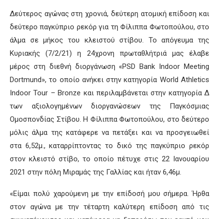
Δεύτερος αγώνας στη χρονιά, δεύτερη ατομική επίδοση και
δεύτερο παγκύπριο ρεκόρ για τη Φίλιππα Φωτοπούλου, στο
άλμα σε μήκος του κλειστού στίβου. Το απόγευμα της
Κυριακής (7/2/21) η 24χρονη πρωταθλήτριά μας έλαβε
μέρος στη διεθνή διοργάνωση «PSD Bank Indoor Meeting
Dortmund», το οποίο ανήκει στην κατηγορία World Athletics
Indoor Tour – Bronze και περιλαμβάνεται στην κατηγορία Δ
των αξιολογημένων διοργανώσεων της Παγκόσμιας
Ομοσπονδίας Στίβου. Η Φίλιππα Φωτοπούλου, στο δεύτερο
μόλις άλμα της κατάφερε να πετάξει και να προσγειωθεί
στα 6,52μ., καταρρίπτοντας το δικό της παγκύπριο ρεκόρ
στον κλειστό στίβο, το οποίο πέτυχε στις 22 Ιανουαρίου
2021 στην πόλη Μιραμάς της Γαλλίας και ήταν 6,46μ.
«Είμαι πολύ χαρούμενη με την επίδοσή μου σήμερα. Ήρθα
στον αγώνα με την τέταρτη καλύτερη επίδοση από τις