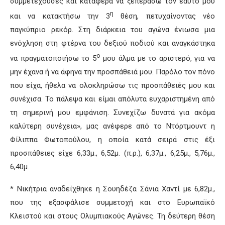
συμμετέχουσες και κατάφερα να ξεπεράσω τον εαυτό μου
η
και να κατακτήσω την 3
θέση, πετυχαίνοντας νέο
παγκύπριο ρεκόρ. Στη διάρκεια του αγώνα ένιωσα μια
ενόχληση στη φτέρνα του δεξιού ποδιού και αναγκάστηκα
ο
να πραγματοποιήσω το 5
μου άλμα με το αριστερό, για να
μην έχανα ή να άφηνα την προσπάθειά μου. Παρόλο τον πόνο
που είχα, ήθελα να ολοκληρώσω τις προσπάθειές μου και
συνέχισα. Το πάλεψα και είμαι απόλυτα ευχαριστημένη από
τη σημερινή μου εμφάνιση. Συνεχίζω δυνατά για ακόμα
καλύτερη συνέχεια», μας ανέφερε από το Ντόρτμουντ η
Φίλιππα Φωτοπούλου, η οποία κατά σειρά στις έξι
προσπάθειες είχε 6,33μ., 6,52μ. (π.ρ.), 6,37μ., 6,25μ., 5,76μ.,
6,40μ.
* Νικήτρια αναδείχθηκε η Σουηδέζα Σάνια Χαντί με 6,82μ.,
που της εξασφάλισε συμμετοχή και στο Ευρωπαϊκό
Κλειστού και στους Ολυμπιακούς Αγώνες. Τη δεύτερη θέση