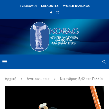
ΣΥΝΔΈΣΜΟΙ
ΕΘΕΛΟΝΤΈΣ
WORLD RANKINGS
Αρχική
Ανακοινώσεις
Νίκανδρος: 5,42 στη Γαλλία