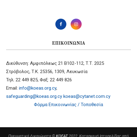
ΕΠΙΚΟΙΝΩΝΊΑ
Διεύθυνση: Αμφιπόλεως 21 B102-112, Τ.Τ. 2025
Στρόβολος, Τ.Κ. 25356, 1309, Λευκωσία
Τηλ: 22 449 825, Φαξ: 22 449 826
Email:
info@koeas.org.cy
,
safeguarding@koeas.org.cy
koeas@cytanet.com.cy
Φόρμα Επικοινωνίας / Τοποθεσία
Πνευματικά Δικαιώματα ©
ΚΟΕΑΣ
2022. Κατασκευή Ιστοσελίδας από