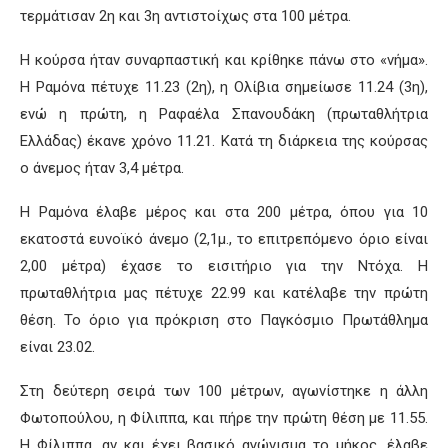
τερμάτισαν 2
η
και 3
η
αντιστοίχως στα 100 μέτρα
.
Η κούρσα ήταν συναρπαστική και κρίθηκε πάνω στο «νήμα».
Η
Ραμόνα πέτυχε 11.23 (2
η
)
,
η Ολίβια σημείωσε 11.24 (3
η
)
,
ενώ η πρώτη, η Ραφαέλα Σπανουδάκη (πρωταθλήτρια
Ελλάδας) έκανε χρόνο 11.21. Κατά τη διάρκεια της κούρσας
ο άνεμος ήταν 3,4 μέτρα.
Η Ραμόνα έλαβε μέρος και στα 200 μέτρα, όπου για 10
εκατοστά ευνοϊκό άνεμο (2,1μ., το επιτρεπόμενο όριο είναι
2,00 μέτρα) έχασε
το εισιτήριο για την Ντόχα. Η
πρ
ωταθλήτρια μας πέτυχε 22.99 και κατέλαβε την πρώτη
θέση.
Το όριο για πρόκριση στο Παγκόσμιο Πρωτάθλημα
είναι 23.02.
Στη δεύτερη σειρά των 100 μέτρων, αγωνίστηκε η άλλη
Φωτοπούλου, η Φίλιππα, και πήρε την πρώτη θέση με 11.55.
Η Φίλιππα, αν και έχει βασικό αγώνισμα το μήκος, έλαβε