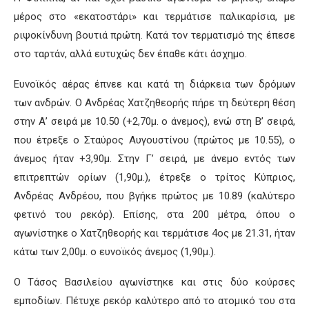
μέρος στο «εκατοστάρι» και τερμάτισε παλικαρίσια, με
ριψοκίνδυνη βουτιά πρώτη. Κατά τον τερματισμό της έπεσε
στο ταρτάν, αλλά ευτυχώς δεν έπαθε κάτι άσχημο.
Ευνοϊκός
αέρας
έπνεε και κατά τη
διάρκεια των δρόμων
των ανδρών. Ο Ανδρέας
Χατζηθεορής
πήρε τη δεύτερη θέση
στην Α’ σειρά με 10.50 (+2,70μ. ο άνεμος), ενώ στη Β’ σειρά,
που έτρεξε ο Σταύρος Αυγουστίνου (πρώτος με 10.55), ο
άνεμος ήταν +3,90μ. Στην Γ’ σειρά, με άνεμο εντός των
επιτρεπτών ορίων
(1,90μ.), έτρεξε ο τρίτος Κύπριος,
Ανδρέας Ανδρέου, που βγήκε πρώτος με 10.89 (καλύτερο
φετινό του ρεκόρ). Επίσης, στα 200 μέτρα, όπου ο
αγωνίστηκε ο
Χατζηθεορής
και τερμάτισε 4
ος
με 21.31, ήταν
κάτω των 2,00μ. ο ευνοϊκός άνεμος (1,90μ.)
.
Ο Τάσος Βασιλείου αγωνίστηκε και στις δύο κούρσες
εμποδίων. Πέτυχε ρεκόρ καλύτερο από το ατομικό του στα