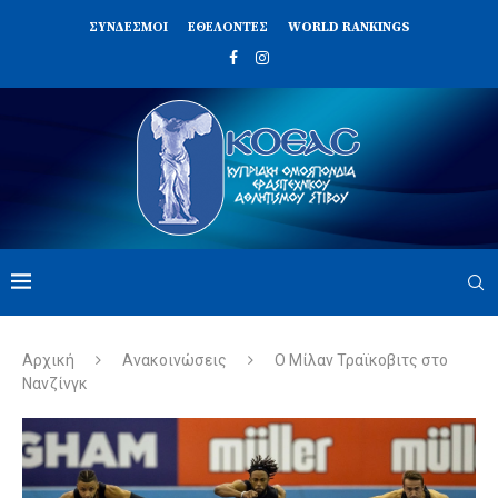
ΣΥΝΔΈΣΜΟΙ
ΕΘΕΛΟΝΤΈΣ
WORLD RANKINGS
Αρχική
Ανακοινώσεις
Ο Μίλαν Τραϊκοβιτς στο
Νανζίνγκ