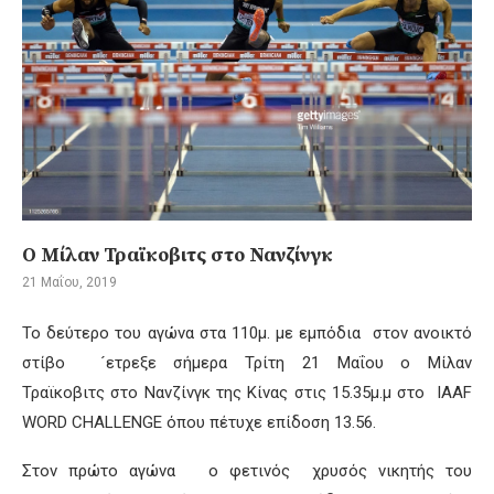
Ο Μίλαν Τραϊκοβιτς στο Νανζίνγκ
21 Μαΐου, 2019
Το δεύτερο του αγώνα στα 110μ. με εμπόδια στον ανοικτό
στίβο ´ετρεξε σή
μερα Τρίτη 21 Μαΐου ο Μίλαν
Τραϊκοβιτς
στο
Να
νζίνγκ
της
Κίνα
ς
στις 15.35μ.μ στο
IAAF
WORD
CHALLENGE όπου πέτυχε επίδοση 13.56.
Στον πρώτο αγώνα ο φετινός χρυσός νικητής του