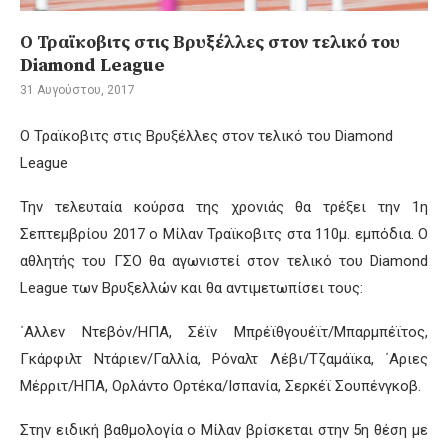
Ο Τραϊκοβιτς στις Βρυξέλλες στον τελικό του
Diamond League
31 Αυγούστου, 2017
Ο Τραϊκοβιτς στις Βρυξέλλες στον τελικό του Diamond
League
Την τελευταία κούρσα της χρονιάς θα τρέξει την 1η
Σεπτεμβρίου 2017 ο Μίλαν Τραϊκοβιτς στα 110μ. εμπόδια. Ο
αθλητής του ΓΣΟ θα αγωνιστεί στον τελικό του Diamond
League των Βρυξελλών και θα αντιμετωπίσει τους:
΄Αλλεν Ντεβόν/ΗΠΑ, Σέϊν Μπρέϊθγουέϊτ/Μπαρμπέϊτος,
Γκάρφιλτ Ντάριεν/Γαλλία, Ρόναλτ Λέβι/Τζαμάϊκα, ΄Αριες
Μέρριτ/ΗΠΑ, Ορλάντο Ορτέκα/Ισπανία, Σερκέϊ Σουπένγκοβ.
Στην ειδική βαθμολογία ο Μίλαν βρίσκεται στην 5η θέση με