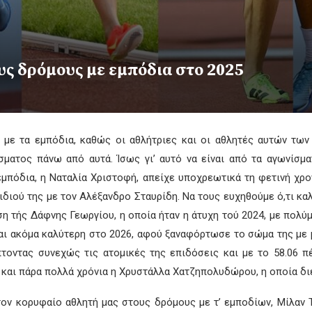
υς δρόμους με εμπόδια στο 2025
 με τα εμπόδια, καθώς οι αθλήτριες και οι αθλητές αυτών των
άσματος πάνω από αυτά. Ίσως γι’ αυτό να είναι από τα αγωνίσμ
μπόδια, η Ναταλία Χριστοφή, απείχε υποχρεωτικά τη φετινή χρο
ιδιού της με τον Αλέξανδρο Σταυρίδη. Να τους ευχηθούμε ό,τι κα
η τής Δάφνης Γεωργίου, η οποία ήταν η άτυχη τού 2024, με πολύ
ται ακόμα καλύτερη στο 2026, αφού ξαναφόρτωσε το σώμα της με 
ίπτοντας συνεχώς τις ατομικές της επιδόσεις και με το 58.06
 και πάρα πολλά χρόνια η Χρυστάλλα Χατζηπολυδώρου, η οποία διέ
τον κορυφαίο αθλητή μας στους δρόμους με τ’ εμποδίων, Μίλαν 