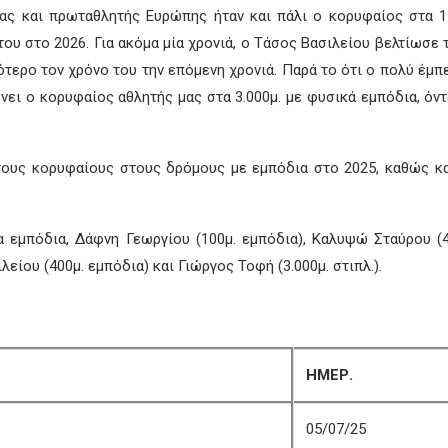
ς και πρωταθλητής Ευρώπης ήταν και πάλι ο κορυφαίος στα 110
ου στο 2026. Για ακόμα μία χρονιά, ο Τάσος Βασιλείου βελτίωσε τ
σότερο τον χρόνο του την επόμενη χρονιά. Παρά το ότι ο πολύ έμ
νει ο κορυφαίος αθλητής μας στα 3.000μ. με φυσικά εμπόδια, όν
τους κορυφαίους στους δρόμους με εμπόδια στο 2025, καθώς και
α εμπόδια, Δάφνη Γεωργίου (100μ. εμπόδια), Καλυψώ Σταύρου (4
λείου (400μ. εμπόδια) και Γιώργος Τοφή (3.000μ. στιπλ.).
ΗΜΕΡ.
05/07/25