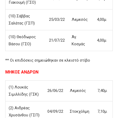
Γιακουμή (ΓΣΟ)
(10) Σάββας
25/03/22
Λεμεσός
4,00μ.
Σαλάτας (ΓΣΠ)
(10) Θεόδωρος
Άγ.
21/07/22
4,00μ.
Βάσου (ΓΣΟ)
Κοσμάς
** Οι επιδόσεις σημειώθηκαν σε κλειστό στίβο
ΜΗΚΟΣ ΑΝΔΡΩΝ
(1) Λουκάς
26/06/22
Λεμεσός
7,40μ.
Σιμιλλίδης (ΓΣΚ)
(2) Ανδρέας
04/09/22
Στοκχόλμη
7,10μ.
Χρυσάνθου (ΓΣΠ)