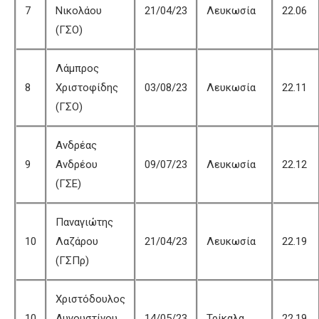
7
Νικολάου
21/04/23
Λευκωσία
22.06
(ΓΣΟ)
Λάμπρος
8
Χριστοφίδης
03/08/23
Λευκωσία
22.11
(ΓΣΟ)
Ανδρέας
9
Ανδρέου
09/07/23
Λευκωσία
22.12
(ΓΣΕ)
Παναγιώτης
10
Λαζάρου
21/04/23
Λευκωσία
22.19
(ΓΣΠρ)
Χριστόδουλος
10
Αυγουστίνου
14/05/23
Τρίκαλα
22.19