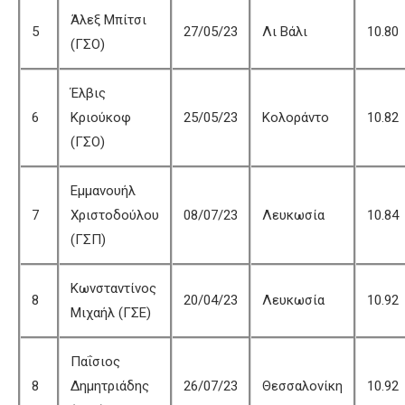
Άλεξ Μπίτσι
5
27/05/23
Λι Βάλι
10.80
(ΓΣΟ)
Έλβις
6
Κριούκοφ
25/05/23
Κολοράντο
10.82
(ΓΣΟ)
Εμμανουήλ
7
Χριστοδούλου
08/07/23
Λευκωσία
10.84
(ΓΣΠ)
Κωνσταντίνος
8
20/04/23
Λευκωσία
10.92
Μιχαήλ (ΓΣΕ)
Παΐσιος
8
Δημητριάδης
26/07/23
Θεσσαλονίκη
10.92