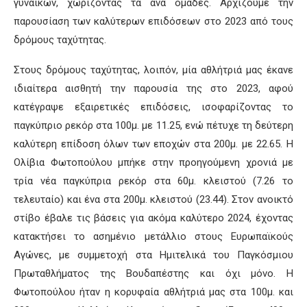
γυναικών, χωρίζοντάς τα ανά ομάδες. Αρχίζουμε την
παρουσίαση των καλύτερων επιδόσεων στο 2023 από τους
δρόμους ταχύτητας.
Στους δρόμους ταχύτητας, λοιπόν, μία αθλήτριά μας έκανε
ιδιαίτερα αισθητή την παρουσία της στο 2023, αφού
κατέγραψε εξαιρετικές επιδόσεις, ισοφαρίζοντας το
παγκύπριο ρεκόρ στα 100μ. με 11.25, ενώ πέτυχε τη δεύτερη
καλύτερη επίδοση όλων των εποχών στα 200μ. με 22.65. Η
Ολίβια Φωτοπούλου μπήκε στην προηγούμενη χρονιά με
τρία νέα παγκύπρια ρεκόρ στα 60μ. κλειστού (7.26 το
τελευταίο) και ένα στα 200μ. κλειστού (23.44). Στον ανοικτό
στίβο έβαλε τις βάσεις για ακόμα καλύτερο 2024, έχοντας
κατακτήσει το ασημένιο μετάλλιο στους Ευρωπαϊκούς
Αγώνες, με συμμετοχή στα Ημιτελικά του Παγκόσμιου
Πρωταθλήματος της Βουδαπέστης και όχι μόνο. Η
Φωτοπούλου ήταν η κορυφαία αθλήτριά μας στα 100μ. και