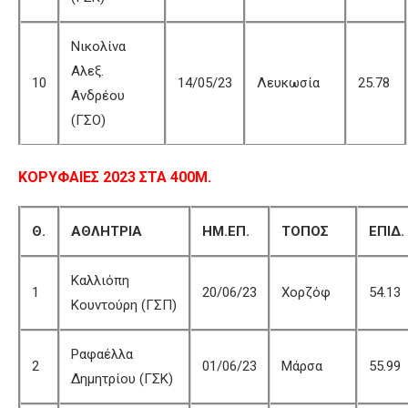
Νικολίνα
Αλεξ.
10
14/05/23
Λευκωσία
25.78
Ανδρέου
(ΓΣΟ)
ΚΟΡΥΦΑΙΕΣ 2023 ΣΤΑ 400Μ.
Θ.
ΑΘΛΗΤΡΙΑ
ΗΜ.ΕΠ.
ΤΟΠΟΣ
ΕΠΙΔ.
Καλλιόπη
1
20/06/23
Χορζόφ
54.13
Κουντούρη (ΓΣΠ)
Ραφαέλλα
2
01/06/23
Μάρσα
55.99
Δημητρίου (ΓΣΚ)