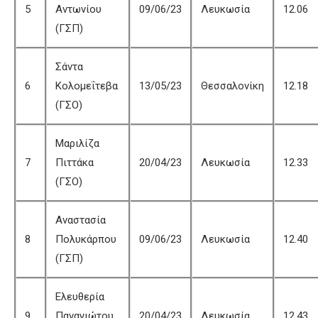
5
Αντωνίου
09/06/23
Λευκωσία
12.06
(ΓΣΠ)
Σάντα
6
Κολομεΐτεβα
13/05/23
Θεσσαλονίκη
12.18
(ΓΣΟ)
Μαριλίζα
7
Πιττάκα
20/04/23
Λευκωσία
12.33
(ΓΣΟ)
Αναστασία
8
Πολυκάρπου
09/06/23
Λευκωσία
12.40
(ΓΣΠ)
Ελευθερία
9
Παναγιώτου
20/04/23
Λευκωσία
12.43