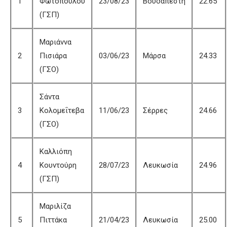
1
Φωτοπούλου
23/08/23
Βουδαπέστη
22.65
(ΓΣΠ)
Μαριάννα
2
Πισιάρα
03/06/23
Μάρσα
24.33
(ΓΣΟ)
Σάντα
3
Κολομεΐτεβα
11/06/23
Σέρρες
24.66
(ΓΣΟ)
Καλλιόπη
4
Κουντούρη
28/07/23
Λευκωσία
24.96
(ΓΣΠ)
Μαριλίζα
5
Πιττάκα
21/04/23
Λευκωσία
25.00