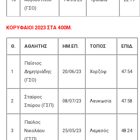
(ΓΣΟ)
ΚΟΡΥΦΑΙΟΙ 2023 ΣΤΑ 400Μ.
Θ.
ΑΘΛΗΤΗΣ
ΗΜ.ΕΠ.
ΤΟΠΟΣ
ΕΠΙΔ.
Παΐσιος
1
Δημητριάδης
20/06/23
Χορζόφ
47.54
(ΓΣΟ)
Σταύρος
2
08/07/23
Λευκωσία
47.58
Σπύρου (ΓΣΠ)
Παύλος
3
Νικολάου
25/05/23
Λεμεσός
48.24
(ΓΣΠ)