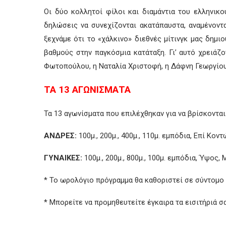
Οι δύο κολλητοί φίλοι και διαμάντια του ελληνικού
δηλώσεις να συνεχίζονται ακατάπαυστα, αναμένοντ
ξεχνάμε ότι το «χάλκινο» διεθνές μίτινγκ μας δημ
βαθμούς στην παγκόσμια κατάταξη. Γι’ αυτό χρειάζο
Φωτοπούλου, η Ναταλία Χριστοφή, η Δάφνη Γεωργίου,
ΤΑ 13 ΑΓΩΝΙΣΜΑΤΑ
Τα 13 αγωνίσματα που επιλέχθηκαν για να βρίσκονται 
ΑΝΔΡΕΣ:
100μ., 200μ., 400μ., 110μ. εμπόδια, Επί Κο
ΓΥΝΑΙΚΕΣ:
100μ., 200μ., 800μ., 100μ. εμπόδια, Ύψος, 
* Το ωρολόγιο πρόγραμμα θα καθοριστεί σε σύντομο 
* Μπορείτε να προμηθευτείτε έγκαιρα τα εισιτήριά σ