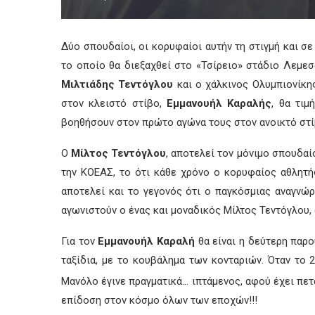
Δύο σπουδαίοι, οι κορυφαίοι αυτήν τη στιγμή και σε
το οποίο θα διεξαχθεί στο «Τσίρειο» στάδιο Λεμεσ
Μιλτιάδης Τεντόγλου
και ο χάλκινος Ολυμπιονίκη
στον κλειστό στίβο,
Εμμανουήλ Καραλής
, θα τιμ
βοηθήσουν στον πρώτο αγώνα τους στον ανοικτό στί
Ο
Μίλτος Τεντόγλου
, αποτελεί τον μόνιμο σπουδαίο
την ΚΟΕΑΣ, το ότι κάθε χρόνο ο κορυφαίος αθλητής
αποτελεί και το γεγονός ότι ο παγκόσμιας αναγνώ
αγωνιστούν ο ένας και μοναδικός Μίλτος Τεντόγλου, α
Για τον
Εμμανουήλ Καραλή
θα είναι η δεύτερη παρο
ταξίδια, με το κουβάλημα των κονταριών. Όταν το 
Μανόλο έγινε πραγματικά… ιπτάμενος, αφού έχει πετά
επίδοση στον κόσμο όλων των εποχών!!!