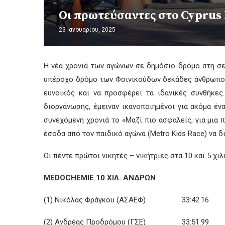
Οι πρωτεύσαντες στο Cyprus
23 Ιανουαρίου, 2025
Η νέα χρονιά των αγώνων σε δημόσιο δρόμο στη σει
υπέροχο δρόμο των Φοινικούδων δεκάδες άνθρωποι κά
ευνοϊκός και να προσφέρει τα ιδανικές συνθήκε
διοργάνωσης, έμειναν ικανοποιημένοι για ακόμα έν
συνεχόμενη χρονιά το «Μαζί πιο ασφαλείς, για μια 
έσοδα από τον παιδικό αγώνα (Metro Kids Race) να δ
Οι πέντε πρώτοι νικητές – νικήτριες στα 10 και 5 χι
MEDOCHEMIE
10 ΧΙΛ. ΑΝΔΡΩΝ
(1) Νικόλας Φράγκου (ΑΣΑΕΦ) 33:42.16
(2) Ανδρέας Προδρόμου (ΓΣΕ) 33:51.99