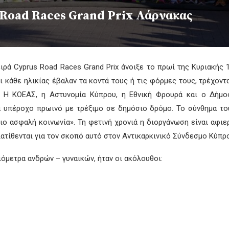
 Road Races Grand Prix Λάρνακας
ρά Cyprus Road Races Grand Prix άνοιξε το πρωί της Κυριακής 1
θε ηλικίας έβαλαν τα κοντά τους ή τις φόρμες τους, τρέχοντας
ς. Η ΚΟΕΑΣ, η Αστυνομία Κύπρου, η Εθνική Φρουρά και ο Δήμο
α υπέροχο πρωινό με τρέξιμο σε δημόσιο δρόμο. Το σύνθημα του
πιο ασφαλή κοινωνία». Τη φετινή χρονιά η διοργάνωση είναι αφι
ιατίθενται για τον σκοπό αυτό στον Αντικαρκινικό Σύνδεσμο Κύπρ
λιόμετρα ανδρών – γυναικών, ήταν οι ακόλουθοι: