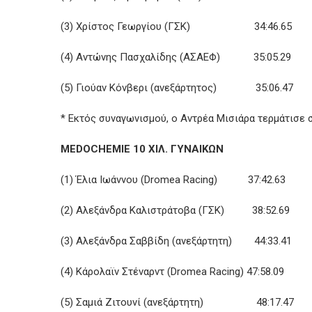
(3) Χρίστος Γεωργίου (ΓΣΚ) 34:46.65
(4) Αντώνης Πασχαλίδης (ΑΣΑΕΦ) 35:05.29
(5) Γιούαν Κόνβερι (ανεξάρτητος) 35:06.47
* Εκτός συναγωνισμού, ο Αντρέα Μισιάρα τερμάτισε σ
MEDOCHEMIE
10 ΧΙΛ. ΓΥΝΑΙΚΩΝ
(1) Έλια Ιωάννου (Dromea Racing) 37:42.63
(2) Αλεξάνδρα Καλιστράτοβα (ΓΣΚ) 38:52.69
(3) Αλεξάνδρα Σαββίδη (ανεξάρτητη) 44:33.41
(4) Κάρολαϊν Στέναρντ (Dromea Racing) 47:58.09
(5) Σαμιά Ζιτουνί (ανεξάρτητη) 48:17.47