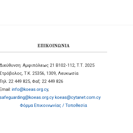
ΕΠΙΚΟΙΝΩΝΊΑ
Διεύθυνση: Αμφιπόλεως 21 B102-112, Τ.Τ. 2025
Στρόβολος, Τ.Κ. 25356, 1309, Λευκωσία
Τηλ: 22 449 825, Φαξ: 22 449 826
Email:
info@koeas.org.cy
,
safeguarding@koeas.org.cy
koeas@cytanet.com.cy
Φόρμα Επικοινωνίας / Τοποθεσία