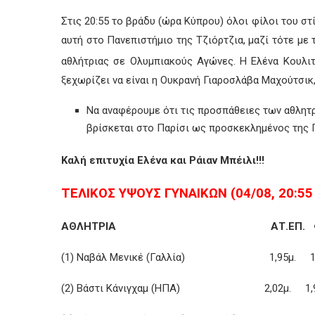
Στις 20:55 το βράδυ (ώρα Κύπρου) όλοι φίλοι του στ
αυτή στο Πανεπιστήμιο της Τζιόρτζια, μαζί τότε με
αθλήτριας σε Ολυμπιακούς Αγώνες. Η Ελένα Κουλιτ
ξεχωρίζει να είναι η Ουκρανή Γιαροσλάβα Μαχούτσικ
Να αναφέρουμε ότι τις προσπάθειες των αθλητρ
βρίσκεται στο Παρίσι ως προσκεκλημένος της 
Καλή επιτυχία Ελένα και Ράιαν Μπέιλι!!!
ΤΕΛΙΚΟΣ ΥΨΟΥΣ ΓΥΝΑΙΚΩΝ (04/08, 20:55
ΑΘΛΗΤΡΙΑ ΑΤ.ΕΠ. Φ.ΕΠ
(1) Ναβάλ Μενικέ (Γαλλία) 1,95μ. 1,
(2) Βάστι Κάνιγχαμ (ΗΠΑ) 2,02μ. 1,