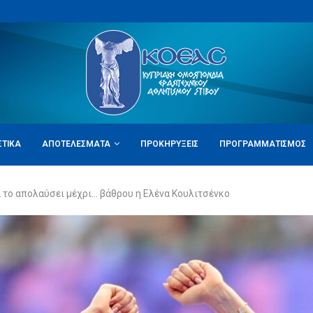
ΣΤΙΚΆ
ΑΠΟΤΕΛΈΣΜΑΤΑ
ΠΡΟΚΗΡΎΞΕΙΣ
ΠΡΟΓΡΑΜΜΑΤΙΣΜΌΣ
 το απολαύσει μέχρι… βάθρου η Ελένα Κουλιτσένκο