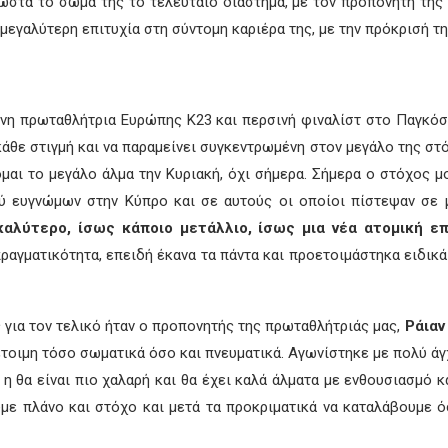
στά το σώμα της το τελευταίο διάστημα, με τον προπονητή της σ
 μεγαλύτερη επιτυχία στη σύντομη καριέρα της, με την πρόκρισή τη
η πρωταθλήτρια Ευρώπης Κ23 και περσινή φιναλίστ στο Παγκόσμ
άθε στιγμή και να παραμείνει συγκεντρωμένη στον μεγάλο της στό
ζομαι το μεγάλο άλμα την Κυριακή, όχι σήμερα. Σήμερα ο στόχος 
ολύ ευγνώμων στην Κύπρο και σε αυτούς οι οποίοι πίστεψαν σε 
αλύτερο, ίσως κάποιο μετάλλιο, ίσως μια νέα ατομική επ
πραγματικότητα, επειδή έκανα τα πάντα και προετοιμάστηκα ειδικά 
ς για τον τελικό ήταν ο προπονητής της πρωταθλήτριάς μας,
Ράιαν
τοιμη τόσο σωματικά όσο και πνευματικά. Αγωνίστηκε με πολύ άγχ
η θα είναι πιο χαλαρή και θα έχει καλά άλματα με ενθουσιασμό κ
με πλάνο και στόχο και μετά τα προκριματικά να καταλάβουμε ό