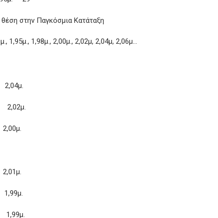
.: θέση στην Παγκόσμια Κατάταξη
 1,95μ., 1,98μ., 2,00μ., 2,02μ, 2,04μ, 2,06μ…
2,04μ.
 2,02μ.
,00μ.
,01μ.
,99μ.
1,99μ.