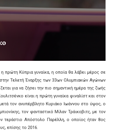
κο
 η πρώτη Κύπρια γυναίκα, η οποία θα λάβει μέρος σε
ς στην Τελετή Έναρξης των 33ων Ολυμπιακών Αγώνων
εται για να ζήσει την πιο σημαντική ημέρα της ζωής
Κουλιτσένκο είναι η πρώτη γυναίκα φιναλίστ και στον
 μετά τον ανυπέρβλητο Κυριάκο Ιωάννου στο ύψος, ο
πιονίκης, τον φανταστικό Μίλαν Τράικοβιτς, με τον
τον τεράστιο Απόστολο Παρέλλη, ο οποίος ήταν 8ος
ς, επίσης το 2016.