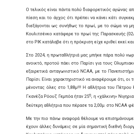
Ο τελικός είναι πάντα πολύ διαφορετικός αγώνας από
πίεση και το άγχος ότι πρέπει να κάνει κάτι συγκε
διεξάγονται ως συνήθως το πρωί, με το σώμα να μη
Κουλιτσένκο κατάφερε το πρωί της Παρασκευής (02/0
στο ΡΙΚ κατάλαβε ότι η πρόκριση είχε κριθεί εκεί κα
Στο 2024, η πρωταθλήτριά μας μπήκε πάρα πολύ νωρί
ανοικτό, προτού πάει στο Παρίσι για τους Ολυμπιακ
εξαιρετικά ανταγωνιστικό NCAA, με το Πανεπιστήμιο
Παρίσι. Είναι χαρακτηριστικό να αναφέρουμε ότι, ο
μένοντας όλες στο 1,88μ!!! Η αθλήτρια του Πέτρου
η
Γκανέζα Ρόουζ Γεμπόα ήταν 25
, η «χάλκινη» Νιγηρι
δεύτερη αθλήτρια που πέρασε τα 2,00μ. στο NCAA φέτ
Με την πιο πάνω αναφορά θέλουμε να επισημάνουμε 
έχουν άλλες δυνάμεις σε μία σημαντική διεθνή διο