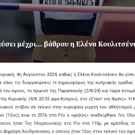
αύσει μέχρι… βάθρου η Ελένα Κουλιτσέν
 Κυριακή, 4η Αυγούστου 2024, καθώς η Ελένα Κουλιτσένκο θα γίνει
ε όλες τις διοργανώσεις. Η σημαιοφόρος της κυπριακής ομάδα
ά του ύψους, το πρωινό της Παρασκευής (2/8/24) και τώρα ετοιμάζ
 της Κυριακής (4/8, 20:55 ώρα Κύπρου), στο «Σταντ ντε Φρανς». Η 
πριακού στίβου σε τελικό στην κορυφαία γιορτή του αθλητισμού,
ο (12ος), ενώ το 2016 στο Ρίο ο «ψηλός» αναδείχθηκε 7ος Ολυμ
ποίος ήταν 7ος Ολυμπιονίκης στο Ρίο στα 110μ. με εμπόδια, 
ον Δημήτρη Χονδροκούκη, ο οποίος ήταν 12ος στον τελικό του ύψου