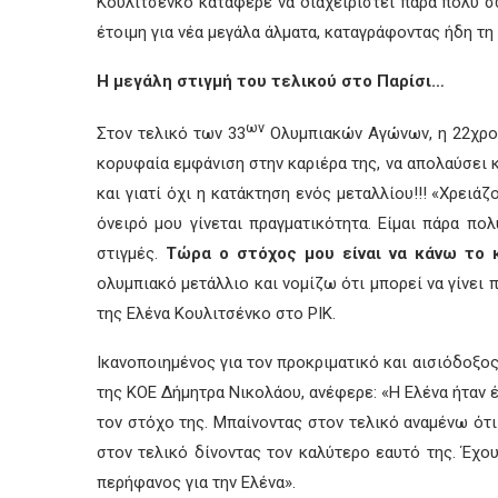
Κουλιτσένκο κατάφερε να διαχειριστεί πάρα πολύ σω
έτοιμη για νέα μεγάλα άλματα, καταγράφοντας ήδη τη
Η μεγάλη στιγμή του τελικού στο Παρίσι…
ων
Στον τελικό των 33
Ολυμπιακών Αγώνων, η 22χρον
κορυφαία εμφάνιση στην καριέρα της, να απολαύσει κ
και γιατί όχι η κατάκτηση ενός μεταλλίου!!! «Χρειά
όνειρό μου γίνεται πραγματικότητα. Είμαι πάρα π
στιγμές.
Τώρα ο στόχος μου είναι να κάνω το κ
ολυμπιακό μετάλλιο και νομίζω ότι μπορεί να γίνει 
της Ελένα Κουλιτσένκο στο ΡΙΚ.
Ικανοποιημένος για τον προκριματικό και αισιόδοξο
της ΚΟΕ Δήμητρα Νικολάου, ανέφερε: «Η Ελένα ήταν έ
τον στόχο της. Μπαίνοντας στον τελικό αναμένω ότι 
στον τελικό δίνοντας τον καλύτερο εαυτό της. Έχου
περήφανος για την Ελένα».