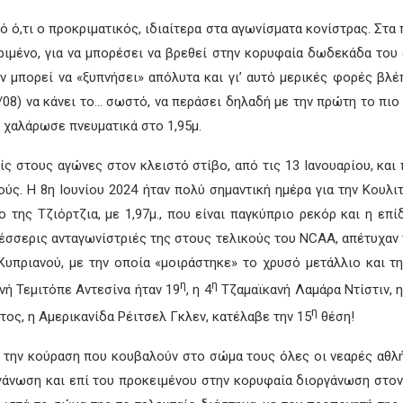
 ό,τι ο προκριματικός, ιδιαίτερα στα αγωνίσματα κονίστρας. Στα 
κριμένο, για να μπορέσει να βρεθεί στην κορυφαία δωδεκάδα του
ν μπορεί να «ξυπνήσει» απόλυτα και γι’ αυτό μερικές φορές βλ
8) να κάνει το… σωστό, να περάσει δηλαδή με την πρώτη το πιο
ι χαλάρωσε πνευματικά στο 1,95μ.
ς στους αγώνες στον κλειστό στίβο, από τις 13 Ιανουαρίου, και
ούς. Η 8η Ιουνίου 2024 ήταν πολύ σημαντική ημέρα για την Κου
 της Τζιόρτζια, με 1,97μ., που είναι παγκύπριο ρεκόρ και η ε
ι τέσσερις ανταγωνίστριές της στους τελικούς του NCAA, απέτυχα
 Κυπριανού, με την οποία «μοιράστηκε» το χρυσό μετάλλιο και τ
η
η
ανή Τεμιτόπε Αντεσίνα ήταν 19
, η 4
Τζαμαϊκανή Λαμάρα Ντίστιν, η
η
ος, η Αμερικανίδα Ρέιτσελ Γκλεν, κατέλαβε την 15
θέση!
την κούραση που κουβαλούν στο σώμα τους όλες οι νεαρές αθλή
ργάνωση και επί του προκειμένου στην κορυφαία διοργάνωση στον