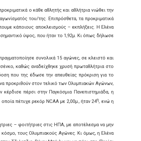
προκριματικά ο κάθε αθλητής και αθλήτρια νιώθει την
 αγωνίσματός του/της. Επιπρόσθετα, τα προκριματικά
έπουμε κάποιους αποκλεισμούς – εκπλήξεις. Η Ελένα
 σημαντικό ύψος, που ήταν το 1,92μ. Κι όπως δήλωσε
 πραγματοποίησε συνολικά 15 αγώνες, σε κλειστό και
λιτσένκο, καθώς αναδείχθηκε χρυσή πρωταθλήτρια στο
πίδοση που της έδωσε την απευθείας πρόκριση για το
ν να προκριθούν στον τελικό των Ολυμπιακών Αγώνων,
ην κέρδισε πέρσι στην Παγκόσμια Πανεπιστημιάδα, η
η
 οποία πέτυχε ρεκόρ NCAA με 2,00μ., ήταν 24
, ενώ η
τριες – φοιτήτριες στις ΗΠΑ, με αποτέλεσμα να μην
 κόσμο, τους Ολυμπιακούς Αγώνες. Κι όμως, η Ελένα