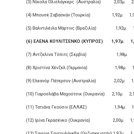
(3) Νίκολα Ολισλάγκερς (Αυστραλία) 2,03μ. 2
(4) Μπουσέ Σαβασκάν (Τουρκία) 1,92μ. 1,
(5) Βαλντιλέιλα Μάρτινς (Βραζιλία) 1,92μ. 
(6) ΕΛΕΝΑ ΚΟΥΛΙΤΣΕΝΚΟ (ΚΥΠΡΟΣ) 1,97μ. 1
(7) Αντζελίνα Τόπιτς (Σερβία) 1,98μ. 1
(8) Χριστίνα Χένζελ (Γερμανία) 1,98μ. 1
(9) Ελεανόρ Πάτερσον (Αυστραλία) 2,02μ. 1
(10) Γιαροσλάβα Μαχούτσικ (Ουκρανία) 2,10μ. 2
(11) Τατιάνα Γκούσιν (ΕΛΛΑΣ) 1,94μ. 1,
(12) Ιρίνα Γερασένκο (Ουκρανία) 2,00μ. 1
(13) Σαφίνα Σαντουλάγεβα (Ουζμπεκιστάν) 1,97μ. 