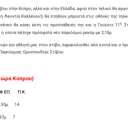
ίβου στην Κύπρο, αλλά και στην Ελλάδα, αφού στον τελικό θα αγων
 τη Λεοντία Καλλένου!), θα στηθούν μπροστά στις οθόνες της τηλ
η
σένκο θα κάνει έκτη τις προσπάθειές της και η Γκούσιν 11
. 
, η οποία πέτυχε πρόσφατα νέο παγκόσμιο ρεκόρ με 2,10μ.
ιών και αθλητή μας στον στίβο, παρακολουθεί από κοντά και ο π
Παγκόσμιας Ομοσπονδίας Στίβου.
 ώρα Κύπρου)
. Π.Κ.
95μ. 14
97μ. 7