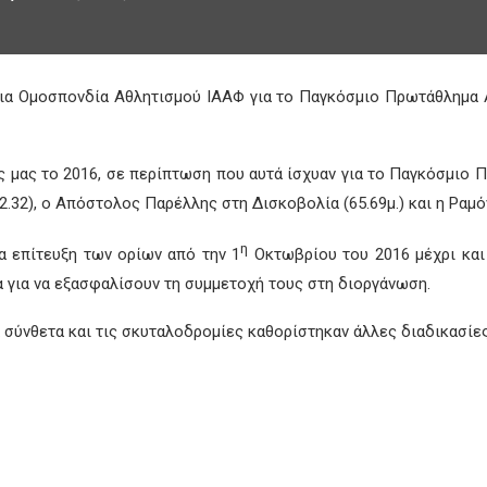
μια Ομοσπονδία Αθλητισμού ΙΑΑΦ για το Παγκόσμιο Πρωτάθλημα Α
ς μας το 2016, σε περίπτωση που αυτά ίσχυαν για το Παγκόσμιο 
2.32), ο Απόστολος Παρέλλης στη Δισκοβολία (65.69μ.) και η Ραμόν
η
α επίτευξη των ορίων από την 1
Οκτωβρίου του 2016 μέχρι και 
α για να εξασφαλίσουν τη συμμετοχή τους στη διοργάνωση.
α σύνθετα και τις σκυταλοδρομίες καθορίστηκαν άλλες διαδικασίε