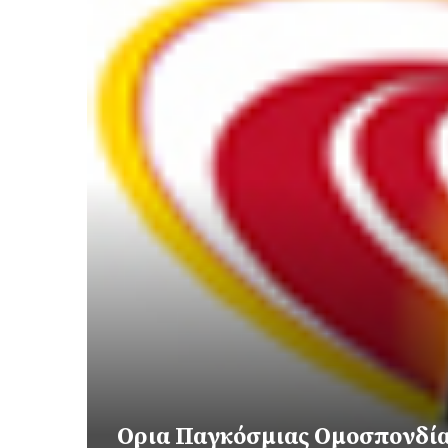
Ορια Παγκόσμιας Ομοσπονδί