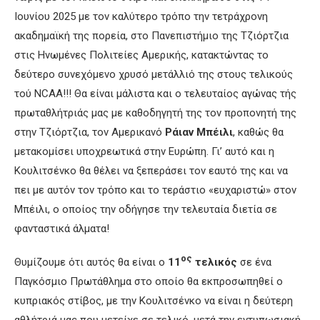
Ιουνίου 2025 με τον καλύτερο τρόπο την τετράχρονη
ακαδημαϊκή της πορεία, στο Πανεπιστήμιο της Τζιόρτζια
στις Ηνωμένες Πολιτείες Αμερικής, κατακτώντας το
δεύτερο συνεχόμενο χρυσό μετάλλιό της στους τελικούς
τού NCAA!!! Θα είναι μάλιστα και ο τελευταίος αγώνας τής
πρωταθλήτριάς μας με καθοδηγητή της τον προπονητή της
στην Τζιόρτζια, τον Αμερικανό
Ράιαν Μπέιλι
, καθώς θα
μετακομίσει υποχρεωτικά στην Ευρώπη. Γι’ αυτό και η
Κουλιτσένκο θα θέλει να ξεπεράσει τον εαυτό της και να
πει με αυτόν τον τρόπο και το τεράστιο «ευχαριστώ» στον
Μπέιλι, ο οποίος την οδήγησε την τελευταία διετία σε
φανταστικά άλματα!
ος
Θυμίζουμε ότι αυτός θα είναι ο
11
τελικός
σε ένα
Παγκόσμιο Πρωτάθλημα στο οποίο θα εκπροσωπηθεί ο
κυπριακός στίβος, με την Κουλιτσένκο να είναι η δεύτερη