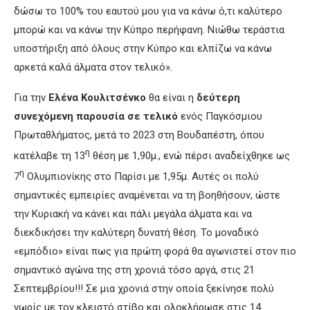
δώσω το 100% του εαυτού μου για να κάνω ό,τι καλύτερο
μπορώ και να κάνω την Κύπρο περήφανη. Νιώθω τεράστια
υποστήριξη από όλους στην Κύπρο και ελπίζω να κάνω
αρκετά καλά άλματα στον τελικό».
Για την
Ελένα Κουλιτσένκο
θα είναι η
δεύτερη
συνεχόμενη παρουσία
σε τελικό
ενός Παγκόσμιου
Πρωταθλήματος, μετά το 2023 στη Βουδαπέστη, όπου
η
κατέλαβε τη 13
θέση με 1,90μ., ενώ πέρσι αναδείχθηκε ως
η
7
Ολυμπιονίκης στο Παρίσι με 1,95μ. Αυτές οι πολύ
σημαντικές εμπειρίες αναμένεται να τη βοηθήσουν, ώστε
την Κυριακή να κάνει και πάλι μεγάλα άλματα και να
διεκδικήσει την καλύτερη δυνατή θέση. Το μοναδικό
«εμπόδιο» είναι πως για πρώτη φορά θα αγωνιστεί στον πιο
σημαντικό αγώνα της στη χρονιά τόσο αργά, στις 21
Σεπτεμβρίου!!! Σε μια χρονιά στην οποία ξεκίνησε πολύ
νωρίς με τον κλειστό στίβο και ολοκλήρωσε στις 14