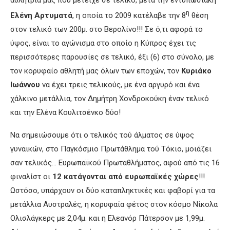
αθλήτριά μας που μετείχε σε τελικό, μετά την εντυπωσιακή
η
Ελένη Αρτυματά
, η οποία το 2009 κατέλαβε την 8
θέση
στον τελικό των 200μ. στο Βερολίνο!!! Σε ό,τι αφορά το
ύψος, είναι το αγώνισμα στο οποίο η Κύπρος έχει τις
περισσότερες παρουσίες σε τελικό, έξι (6) στο σύνολο, με
τον κορυφαίο αθλητή μας όλων των εποχών, τον
Κυριάκο
Ιωάννου
να έχει τρεις τελικούς, με ένα αργυρό και ένα
χάλκινο μετάλλια, τον Δημήτρη Χονδροκούκη έναν τελικό
και την Ελένα Κουλιτσένκο δύο!
Να σημειώσουμε ότι ο τελικός τού άλματος σε ύψος
γυναικών, στο Παγκόσμιο Πρωτάθλημα τού Τόκιο, μοιάζει
σαν τελικός… Ευρωπαϊκού Πρωταθλήματος, αφού από τις 16
φιναλίστ οι
12 κατάγονται από ευρωπαϊκές χώρες
!!!
Ωστόσο, υπάρχουν οι δύο καταπληκτικές και φαβορί για τα
μετάλλια Αυστραλές, η κορυφαία φέτος στον κόσμο Νίκολα
Ολισλάγκερς με 2,04μ. και η Ελεανόρ Πάτερσον με 1,99μ.