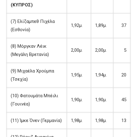
(ΚΥΠΡΟΣ)
(7) Ελίζαμπεθ Πιχέλα
1,92μ.
1,89μ.
37
(Εσθονία)
(8) Μόργκαν Λέικ
2,00μ.
2,00μ.
5
(Μεγάλη Βρετανία)
(9) Μιχαέλα Χρούμπα
1,95μ.
1,94μ.
20
(Τσεχία)
(10) Φατουμάτα Μπέιλι
1,90μ.
1,90μ.
45
(Γουινέα)
(11) Ίμκε Όνεν (Γερμανία)
1,98μ.
1,98μ.
13