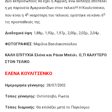
Δύο εκπροσώπους θα έχει η Αφρική, ενώ έκπληξη αποτελεί
η μη παρουσία Αμερικανίδων στον τελικό!!! Η Κουλιτσένκο,
η
η
που είναι η 4
νεαρότερη του τελικού, ορίστηκε να κάνει 6
τις προσπάθειές της.
Διαδοχικά ύψη
: 1,88μ., 1,93μ., 1,97μ., 2,00μ., 2,02μ., 2,04μ…
ΦΩΤΟΓΡΑΦΙΕΣ:
Μαρίλια Βασιλακοπούλου
ΚΑΛΗ ΕΠΙΤΥΧΙΑ Ελένα και Ράιαν Μπέιλι. Ο,ΤΙ ΚΑΛΥΤΕΡΟ
ΣΤΟΝ ΤΕΛΙΚΟ.
ΕΛΕΝΑ ΚΟΥΛΙΤΣΕΝΚΟ
Ημερομηνία γέννησης:
28/07/2002
Τόπος γέννησης:
Οντίντσοβο, Ρωσία
Τόπος διαμονής:
Θα επιλέξει μετά το Παγκόσμιο