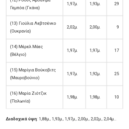
(12) Ρόουζ Αμοανίμα
1,97μ.
1,93μ.
29
Γεμπόα (Γκάνα)
(13) Γιούλια Λεβτσένκο
2,02μ.
2,00μ.
9
(Ουκρανία)
(14) Μέρελ Μάες
1,97μ.
1,97μ.
17
(Βέλγιο)
(15) Μαρίγια Βούκοβιτς
1,97μ.
1,92μ.
25
(Μαυροβούνιο)
(16) Μαρία Ζιότζικ
1,98μ.
1,98μ.
10
(Πολωνία)
Διαδοχικά ύψη
: 1,88μ., 1,93μ., 1,97μ., 2,00μ., 2,02μ., 2,04μ…