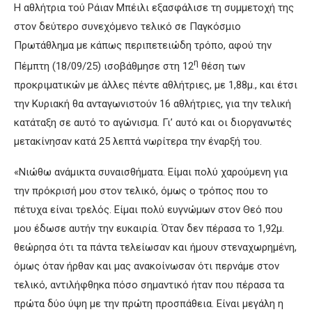
Η αθλήτρια τού Ράιαν Μπέιλι εξασφάλισε τη συμμετοχή της
στον δεύτερο συνεχόμενο τελικό σε Παγκόσμιο
Πρωτάθλημα με κάπως περιπετειώδη τρόπο, αφού την
η
Πέμπτη (18/09/25) ισοβάθμησε στη 12
θέση των
προκριματικών με άλλες πέντε αθλήτριες, με 1,88μ., και έτσι
την Κυριακή θα ανταγωνιστούν 16 αθλήτριες, για την τελική
κατάταξη σε αυτό το αγώνισμα. Γι’ αυτό και οι διοργανωτές
μετακίνησαν κατά 25 λεπτά νωρίτερα την έναρξή του.
«Νιώθω ανάμικτα συναισθήματα. Είμαι πολύ χαρούμενη για
την πρόκρισή μου στον τελικό, όμως ο τρόπος που το
πέτυχα είναι τρελός. Είμαι πολύ ευγνώμων στον Θεό που
μου έδωσε αυτήν την ευκαιρία. Όταν δεν πέρασα το 1,92μ.
θεώρησα ότι τα πάντα τελείωσαν και ήμουν στεναχωρημένη,
όμως όταν ήρθαν και μας ανακοίνωσαν ότι περνάμε στον
τελικό, αντιλήφθηκα πόσο σημαντικό ήταν που πέρασα τα
πρώτα δύο ύψη με την πρώτη προσπάθεια. Είναι μεγάλη η