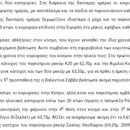
ις δύο κατηγορίες. Στη διάρκεια της δεύτερης ημέρας οι καιρ
πρώτης ημέρας, με αποτέλεσμα και τα παιδιά να παρουσιάσουν κα
ης δεύτερης ημέρας ξεχωρίζουν ιδιαίτερα η μάχη και τα παγκύ
 ετών, η κορυφαία επίδοση στην Ευρώπη στο μήκος εφήβων, καθώ
αίες αθλήτριες στον κόσμο, που έχουν γεννηθεί την ίδια χρονιά
υνεχόμενη βελτίωση. Αυτό συμβαίνει στη σφυροβολία των κοριτσιώ
α χρόνια στις κορυφαίες του κόσμου στην ηλικία τους. Στο πρώτο
η κάτοχος του παγκύπριου ρεκόρ Κ20 με 62,70μ. και την Αιμιλία 
ινε κάτοχος και των δύο ρεκόρ με 63,55μ., για να έρθει η άμεση
η
ν 5
προσπάθειά της η Βαλεντίνα Σάββα βελτίωσε ακόμα περισσότε
πλώς οι κορυφαίες στην Κύπρο, αλλά είναι και παγκόσμιας εμβέλ
ην ηλικιακή κατηγορία κάτω των 20 ετών (πρώτη η Ιαπωνέζα Ράικ
η
η
ολοκοτρώνη την φέρνουν στην 4
θέση στον κόσμο και στην 3
θέ
Βίγιο Βιζκελέτι με 63,73μ. Αξίζει να αναφέρουμε ακόμη ότι τα 64,
ης κατόχου του παγκύπριου ρεκόρ Σκεύης Θεοδώρου (69,29μ. 2009