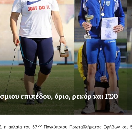
μιου επιπέδου, όριο, ρεκόρ και ΓΣΟ
ου
, η αυλαία του 67
Παγκύπριου Πρωταθλήματος Εφήβων και 