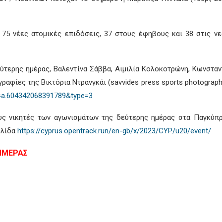
 75 νέες ατομικές επιδόσεις, 37 στους έφηβους και 38 στις νε
ύτερης ημέρας, Βαλεντίνα Σάββα, Αιμιλία Κολοκοτρώνη, Κωνστα
φίες της Βικτόρια Ντρανγκάι (savvides press sports photographe
=a.604342068391789&type=3
υς νικητές των αγωνισμάτων της δεύτερης ημέρας στα Παγκύπρ
ελίδα
https://cyprus.opentrack.run/en-gb/x/2023/CYP/u20/event/
 ΗΜΕΡΑΣ