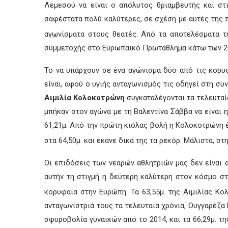
Λεμεσού να είναι ο απόλυτος θριαμβευτής και στ
σαφέστατα πολύ καλύτερες, σε σχέση με αυτές της 
αγωνίσματα στους θεατές. Από τα αποτελέσματα τ
συμμετοχής στο Ευρωπαϊκό Πρωτάθλημα κάτω των 20
Το να υπάρχουν σε ένα αγώνισμα δύο από τις κορυφ
είναι, αφού ο υγιής ανταγωνισμός τις οδηγεί στη σ
Αιμιλία Κολοκοτρώνη
συγκαταλέγονται τα τελευταί
μπήκαν στον αγώνα με τη Βαλεντίνα Σάββα να είναι 
61,21μ. Από την πρώτη κιόλας βολή η Κολοκοτρώνη έγ
στα 64,50μ. και έκανε δικά της τα ρεκόρ. Μάλιστα, στη
Οι επιδόσεις των νεαρών αθλητριών μας δεν είναι α
αυτήν τη στιγμή η δεύτερη καλύτερη στον κόσμο στ
κορυφαία στην Ευρώπη. Τα 63,55μ. της Αιμιλίας Κ
ανταγωνίστριά τους τα τελευταία χρόνια, Ουγγαρέζα 
σφυροβολία γυναικών από το 2014, και τα 66,29μ. τ