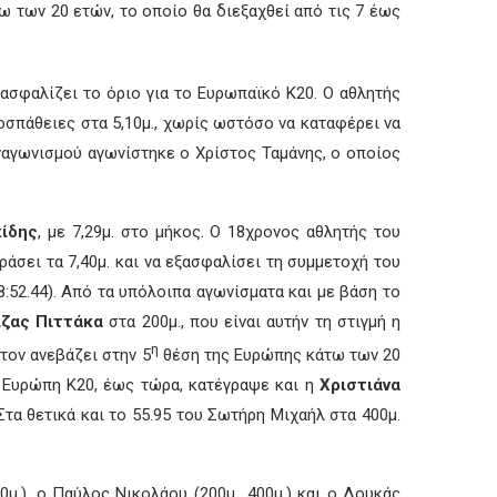
 των 20 ετών, το οποίο θα διεξαχθεί από τις 7 έως
ασφαλίζει το όριο για το Ευρωπαϊκό Κ20. Ο αθλητής
οσπάθειες στα 5,10μ., χωρίς ωστόσο να καταφέρει να
υναγωνισμού αγωνίστηκε ο Χρίστος Ταμάνης, ο οποίος
ίδης
, με 7,29μ. στο μήκος. Ο 18χρονος αθλητής του
άσει τα 7,40μ. και να εξασφαλίσει τη συμμετοχή του
18:52.44). Από τα υπόλοιπα αγωνίσματα και με βάση το
ίζας Πιττάκα
στα 200μ., που είναι αυτήν τη στιγμή η
η
 τον ανεβάζει στην 5
θέση της Ευρώπης κάτω των 20
 Ευρώπη Κ20, έως τώρα, κατέγραψε και η
Χριστιάνα
 Στα θετικά και το 55.95 του Σωτήρη Μιχαήλ στα 400μ.
μ.), ο Παύλος Νικολάου (200μ., 400μ.) και ο Λουκάς