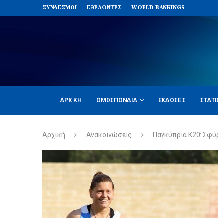
ΣΥΝΔΈΣΜΟΙ
ΕΘΕΛΟΝΤΈΣ
WORLD RANKINGS
ΑΡΧΙΚΉ
ΟΜΟΣΠΟΝΔΊΑ
ΕΚΔΌΣΕΙΣ
ΣΤΑΤΙ
Αρχική
Ανακοινώσεις
Παγκύπρια Κ20: Σφύρ