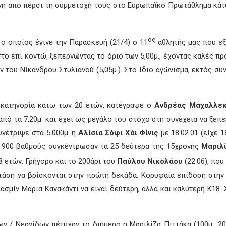
η από πέρσι τη συμμετοχή τους στο Ευρωπαϊκό Πρωτάθλημα κάτω
ος
, ο οποίος έγινε την Παρασκευή (21/4) ο 11
αθλητής μας που εξ
το επί κοντώ, ξεπερνώντας το όριο των 5,00μ., έχοντας καλές πρ
 του Νίκανδρου Στυλιανού (5,05μ.). Στο ίδιο αγώνισμα, εκτός σ
 κατηγορία κάτω των 20 ετών, κατέγραψε ο
Ανδρέας Μαχαλλεκ
πό τα 7,20μ. και έχει ως μεγάλο του στόχο στη συνέχεια να ξεπερ
νέτριψε στα 5.000μ. η
Αλίσια Σόφι Χάι Φίνις
με 18:02.01 (είχε 
 900 βαθμούς συγκέντρωσαν τα 25 δεύτερα της 15χρονης
Μαριλ
 ετών. Γρήγορο και το 200άρι του
Παύλου Νικολάου
(22.06), που
τάση να βρίσκονται στην πρώτη δεκάδα. Κορυφαία επίδοση στην
Γιασμίν Μαρία Κανακάντι να είναι δεύτερη, αλλά και καλύτερη Κ18.
/ Νεανίδων πέτυχαν το διήμερο η Μαριλίζα Πιττάκα (100μ., 200