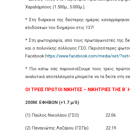
Χαραλάμπους (1.500μ., 5.000μ.).
* Στη διάρκεια της δεύτερης ημέρας καταγράφηκαν
επιδόσεων του διημέρου στις 137!
* Στη φωτογραφία, από τους πρωταγωνιστές της δε
και ο πολυνίκης σύλλογος ΓΣΟ. Περισσότερες φωτογρα
Facebook
https://www.facebook.com/media/set/?set
* Πιο κάτω σάς παρουσιάζουμε τους τρεις πρώτο
αναλυτικά αποτελέσματα μπορείτε να τα δείτε στη σ
ΟΙ ΤΡΕΙΣ ΠΡΩΤΟΙ ΝΙΚΗΤΕΣ – ΝΙΚΗΤΡΙΕΣ ΤΗΣ Β΄
200Μ. ΕΦΗΒΩΝ (+1.7 μ/δ)
(1) Παύλος Νικολάου (ΓΣΟ) 22.06
(2) Παναγιώτης Λαζάρου (ΓΣΠρ) 22.19