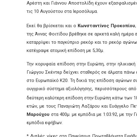
Αρέστη και Γιάννου Αποστολίδη έχουν εξασφαλισμέν
τις 10 Αυγούστου στα Ιεροσόλυμα.
Εκεί θα βρίσκεται και ο
Κωνσταντίνος Προκοπίου
της Άννας Φοιτίδου βρέθηκε σε αρκετά καλή ημέρα σ
καταρρίψει το παγκύπριο ρεκόρ και το ρεκόρ αγώνων
κατέγραψε ατομική επίδοση με 5,30μ.
Την κορυφαία επίδοση στην Ευρώπη, στην ηλικιακή
Γιώργου Σκέντερ δείχνει σταθερός σε άλματα πάνω α
στο Ευρωπαϊκό Κ20. Τη δικιά της επίδοση αγώνων συ
ουγγρικό σύστημα αξιολόγησης, περισσότερους από
δεύτερη καλύτερη επίδοση στην Ευρώπη κάτω των 18
ετών, με τους Παναγιώτη Λαζάρου και Ευάγγελο Πε
Μαρούχου
στα 400μ. με εμπόδια με 1:03.92, με την 
εμπόδια εφήβων.
* Διπλές νίκες στα Παγκύπρια Πρωταθλήματα Εφήβων 