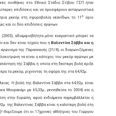
ικές συνθήκες στο Εθνικό Στάδιο Στίβου ΓΣΠ ήταν
λύτερες επιδόσεις και να προσφέρουν ανταγωνιστικά
ο
πρια ρεκόρ στη σφυροβολία νεανίδων, το 11
όριο
ς και οι δύο επιδόσεις αγώνων.
 (2005), αδιαμφισβήτητα μόνο ευεργετικό μπορεί να
ν και δεν είναι τυχαίο που η
Βαλεντίνα Σάββα και η
 αγώνισμα της Παρασκευής (21/4), οι διαγωνιζόμενες
Κολοκοτρώνη να είναι η κάτοχος του ρεκόρ αγώνων με
 απάντηση τής Σάββα, η οποία στη δεύτερη βολή έριξε
ρα τα ρεκόρ, ρίχνοντας τη σφύρα της στα 64,92μ.
ειας. Η βολή της Βαλεντίνα Σάββα στα 64,92μ. είναι
α Μουρακάμι με 65,33μ., γεννηθείσα το 2004) και η
ση στην Ευρώπη, αφού ενδιάμεσα παρεμβάλλεται η
92μ. της Βαλεντίνας Σάββα είναι η καλύτερη βολή στη
)! Θυμίζουμε ότι οι 17χρονες αθλήτριες του Γιώργου