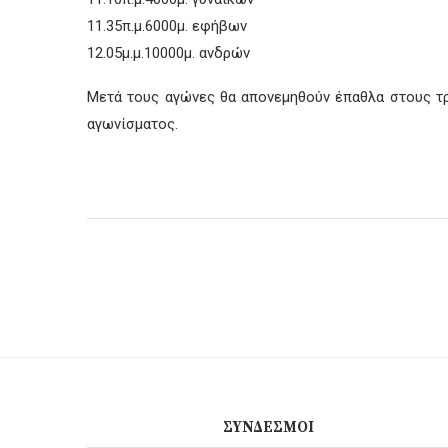
11.35π.μ.​6000μ. εφήβων
12.05μ.μ.​10000μ. ανδρών
Μετά τους αγώνες θα απονεμηθούν έπαθλα στους τρ
αγωνίσματος.
ΣΎΝΔΕΣΜΟΙ