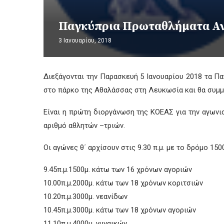
Παγκύπρια Πρωταθλήματα Α
3 Ιανουαρίου, 2018
Διεξάγονται την Παρασκευή 5 Ιανουαρίου 2018 τα 
στο πάρκο της Αθαλάσσας στη Λευκωσία και θα συμμ
Είναι η πρώτη διοργάνωση της ΚΟΕΑΣ για την αγωνι
αριθμό αθλητών –τριών.
Οι αγώνες θ΄ αρχίσουν στις 9.30 π.μ. με το δρόμο 15
9.45π.μ.​1500μ. κάτω των 16 χρόνων αγοριών
10.00π.μ.​2000μ. κάτω των 18 χρόνων κοριτσιών
10.20π.μ.​3000μ. νεανίδων
10.45π.μ.​3000μ. κάτω των 18 χρόνων αγοριών
11.10π.μ.​4000μ. γυναικών