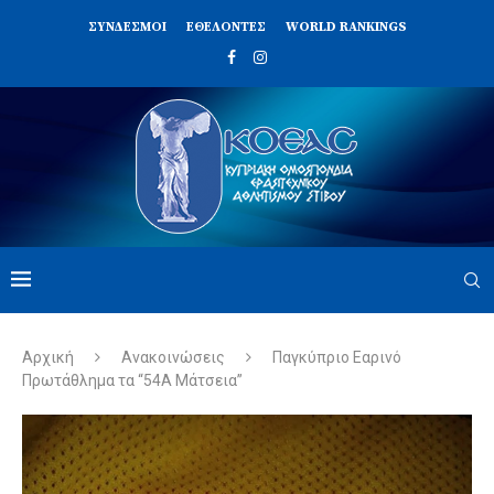
ΣΥΝΔΈΣΜΟΙ
ΕΘΕΛΟΝΤΈΣ
WORLD RANKINGS
Αρχική
Ανακοινώσεις
Παγκύπριο Εαρινό
Πρωτάθλημα τα “54Α Μάτσεια”