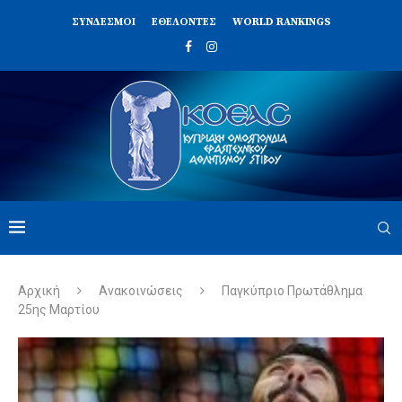
ΣΥΝΔΈΣΜΟΙ
ΕΘΕΛΟΝΤΈΣ
WORLD RANKINGS
Αρχική
Ανακοινώσεις
Παγκύπριο Πρωτάθλημα
25ης Μαρτίου