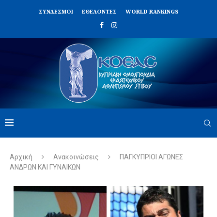
ΣΥΝΔΈΣΜΟΙ
ΕΘΕΛΟΝΤΈΣ
WORLD RANKINGS
Αρχική
Ανακοινώσεις
ΠΑΓΚΥΠΡΙΟΙ ΑΓΩΝΕΣ
ΑΝΔΡΩΝ ΚΑΙ ΓΥΝΑΙΚΩΝ