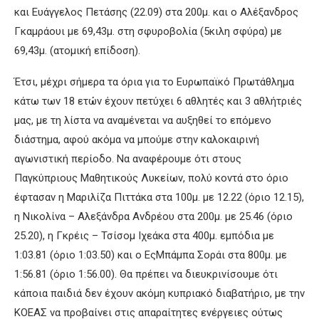
και Ευάγγελος Πετάσης (22.09) στα 200μ. και ο Αλέξανδρος
Γκαμράουι με 69,43μ. στη σφυροβολία (5κιλη σφύρα) με
69,43μ. (ατομική επίδοση).
Έτσι, μέχρι σήμερα τα όρια για το Ευρωπαϊκό Πρωτάθλημα
κάτω των 18 ετών έχουν πετύχει 6 αθλητές και 3 αθλήτριές
μας, με τη λίστα να αναμένεται να αυξηθεί το επόμενο
διάστημα, αφού ακόμα να μπούμε στην καλοκαιρινή
αγωνιστική περίοδο. Να αναφέρουμε ότι στους
Παγκύπριους Μαθητικούς Λυκείων, πολύ κοντά στο όριο
έφτασαν η Μαριλίζα Πιττάκα στα 100μ. με 12.22 (όριο 12.15),
η Νικολίνα – Αλεξάνδρα Ανδρέου στα 200μ. με 25.46 (όριο
25.20), η Γκρέις – Τσίσομ Ιχεάκα στα 400μ. εμπόδια με
1:03.81 (όριο 1:03.50) και ο ΕςΜπάμπα Σοράι στα 800μ. με
1:56.81 (όριο 1:56.00). Θα πρέπει να διευκρινίσουμε ότι
κάποια παιδιά δεν έχουν ακόμη κυπριακό διαβατήριο, με την
ΚΟΕΑΣ να προβαίνει στις απαραίτητες ενέργειες ούτως