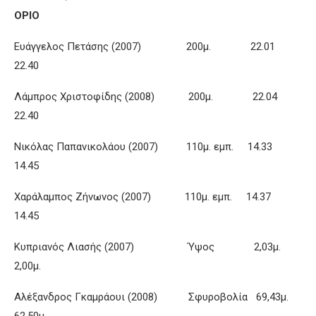
ΟΡΙΟ
Ευάγγελος Πετάσης (2007) 200μ. 22.01
22.40
Λάμπρος Χριστοφίδης (2008) 200μ. 22.04
22.40
Νικόλας Παπανικολάου (2007) 110μ. εμπ. 14.33
14.45
Χαράλαμπος Ζήνωνος (2007) 110μ. εμπ. 14.37
14.45
Κυπριανός Λιασής (2007) Ύψος 2,03μ.
2,00μ.
Αλέξανδρος Γκαμράουι (2008) Σφυροβολία 69,43μ.