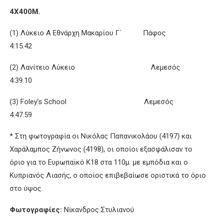
4Χ400Μ.
(1) Λύκειο Α Εθνάρχη Μακαρίου Γ΄ Πάφος
4:15.42
(2) Λανίτειο Λύκειο Λεμεσός
4:39.10
(3) Foley’s School Λεμεσός
4:47.59
* Στη φωτογραφία οι Νικόλας Παπανικολάου (4197) και
Χαράλαμπος Ζήνωνος (4198), οι οποίοι εξασφάλισαν το
όριο για το Ευρωπαϊκό Κ18 στα 110μ. με εμπόδια και ο
Κυπριανός Λιασής, ο οποίος επιβεβαίωσε οριστικά το όριο
στο ύψος.
Φωτογραφίες:
Νίκανδρος Στυλιανού