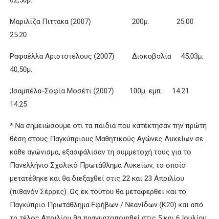
62,50μ.
Μαριλίζα Πιττάκα (2007) 200μ. 25.00
25.20
Ραφαέλλα Αριστοτέλους (2007) Δισκοβολία 45,03μ.
40,50μ.
;Ισαμπέλα-Σοφία Μοσέτι (2007) 100μ. εμπ. 14.21
14.25
* Να σημειώσουμε ότι τα παιδιά που κατέκτησαν την πρώτη
θέση στους Παγκύπριους Μαθητικούς Αγώνες Λυκείων σε
κάθε αγώνισμα, εξασφάλισαν τη συμμετοχή τους για το
Πανελλήνιο Σχολικό Πρωτάθλημα Λυκείων, το οποίο
μετατέθηκε και θα διεξαχθεί στις 22 και 23 Απριλίου
(πιθανόν Σέρρες). Ως εκ τούτου θα μεταφερθεί και το
Παγκύπριο Πρωτάθλημα Εφήβων / Νεανίδων (Κ20) και από
το τέλος Απριλίου θα πραγματοποιηθεί στις 5 και 6 Ιουλίου