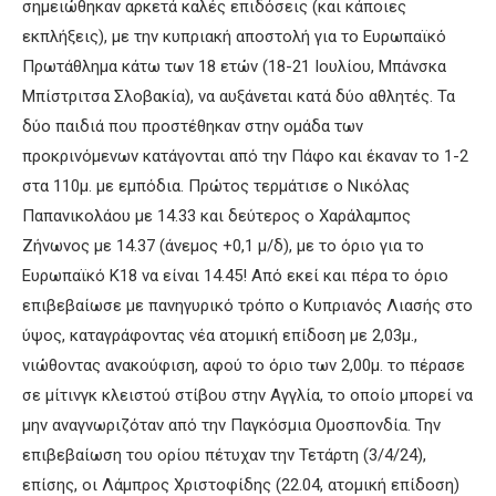
σημειώθηκαν αρκετά καλές επιδόσεις (και κάποιες
εκπλήξεις), με την κυπριακή αποστολή για το Ευρωπαϊκό
Πρωτάθλημα κάτω των 18 ετών (18-21 Ιουλίου, Μπάνσκα
Μπίστριτσα Σλοβακία), να αυξάνεται κατά δύο αθλητές. Τα
δύο παιδιά που προστέθηκαν στην ομάδα των
προκρινόμενων κατάγονται από την Πάφο και έκαναν το 1-2
στα 110μ. με εμπόδια. Πρώτος τερμάτισε ο Νικόλας
Παπανικολάου με 14.33 και δεύτερος ο Χαράλαμπος
Ζήνωνος με 14.37 (άνεμος +0,1 μ/δ), με το όριο για το
Ευρωπαϊκό Κ18 να είναι 14.45! Από εκεί και πέρα το όριο
επιβεβαίωσε με πανηγυρικό τρόπο ο Κυπριανός Λιασής στο
ύψος, καταγράφοντας νέα ατομική επίδοση με 2,03μ.,
νιώθοντας ανακούφιση, αφού το όριο των 2,00μ. το πέρασε
σε μίτινγκ κλειστού στίβου στην Αγγλία, το οποίο μπορεί να
μην αναγνωριζόταν από την Παγκόσμια Ομοσπονδία. Την
επιβεβαίωση του ορίου πέτυχαν την Τετάρτη (3/4/24),
επίσης, οι Λάμπρος Χριστοφίδης (22.04, ατομική επίδοση)