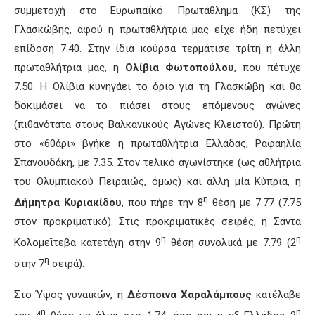
συμμετοχή στο Ευρωπαϊκό Πρωτάθλημα (ΚΣ) της
Γλασκώβης, αφού η πρωταθλήτρια μας είχε ήδη πετύχει
επίδοση 7.40. Στην ίδια κούρσα τερμάτισε τρίτη η άλλη
πρωταθλήτρια μας, η
Ολίβια Φωτοπούλου
, που πέτυχε
7.50. Η Ολίβια κυνηγάει το όριο για τη Γλασκώβη και θα
δοκιμάσει να το πιάσει στους επόμενους αγώνες
(πιθανότατα στους Βαλκανικούς Αγώνες Κλειστού). Πρώτη
στο «60άρι» βγήκε η πρωταθλήτρια Ελλάδας, Ραφαηλία
Σπανουδάκη, με 7.35. Στον τελικό αγωνίστηκε (ως αθλήτρια
του Ολυμπιακού Πειραιώς, όμως) και άλλη μία Κύπρια, η
η
Δήμητρα Κυριακίδου
, που πήρε την 8
θέση με 7.77 (7.75
στον προκριματικό). Στις προκριματικές σειρές, η Σάντα
η
η
Κολομεΐτεβα κατετάγη στην 9
θέση συνολικά με 7.79 (2
η
στην 7
σειρά).
Στο Ύψος γυναικών, η
Δέσποινα Χαραλάμπους
κατέλαβε
η
η