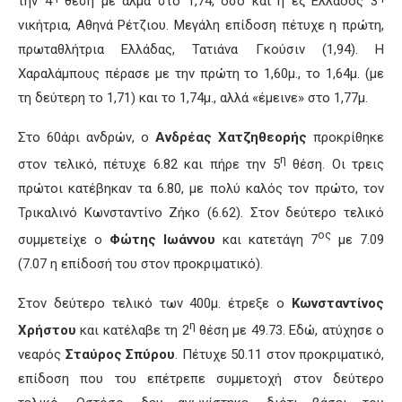
την 4
θέση με άλμα στο 1,74, όσο και η εξ Ελλάδος 3
νικήτρια, Αθηνά Ρέτζιου. Μεγάλη επίδοση πέτυχε η πρώτη,
πρωταθλήτρια Ελλάδας, Τατιάνα Γκούσιν (1,94). Η
Χαραλάμπους πέρασε με την πρώτη το 1,60μ., το 1,64μ. (με
τη δεύτερη το 1,71) και το 1,74μ., αλλά «έμεινε» στο 1,77μ.
Στο 60άρι ανδρών, ο
Ανδρέας Χατζηθεορής
προκρίθηκε
η
στον τελικό, πέτυχε 6.82 και πήρε την 5
θέση. Οι τρεις
πρώτοι κατέβηκαν τα 6.80, με πολύ καλός τον πρώτο, τον
Τρικαλινό Κωνσταντίνο Ζήκο (6.62). Στον δεύτερο τελικό
ος
συμμετείχε ο
Φώτης Ιωάννου
και κατετάγη 7
με 7.09
(7.07 η επίδοσή του στον προκριματικό).
Στον δεύτερο τελικό των 400μ. έτρεξε ο
Κωνσταντίνος
η
Χρήστου
και κατέλαβε τη 2
θέση με 49.73. Εδώ, ατύχησε ο
νεαρός
Σταύρος Σπύρου
. Πέτυχε 50.11 στον προκριματικό,
επίδοση που του επέτρεπε συμμετοχή στον δεύτερο