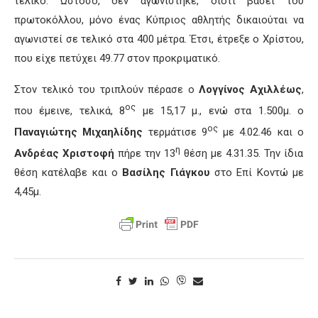
τελικό. Ωστόσο, δεν αγωνίστηκε, διότι βάσει του
πρωτοκόλλου, μόνο ένας Κύπριος αθλητής δικαιούται να
αγωνιστεί σε τελικό στα 400 μέτρα. Έτσι, έτρεξε ο Χρίστου,
που είχε πετύχει 49.77 στον προκριματικό.
Στον τελικό του τριπλούν πέρασε ο
Λογγίνος Αχιλλέως
,
ος
που έμεινε, τελικά, 8
με 15,17 μ., ενώ στα 1.500μ. ο
ος
Παναγιώτης Μιχαηλίδης
τερμάτισε 9
με 4.02.46 και ο
η
Ανδρέας Χριστοφή
πήρε την 13
θέση με 4.31.35. Την ίδια
θέση κατέλαβε και ο
Βασίλης Γιάγκου
στο Επί Κοντώ με
4,45μ.