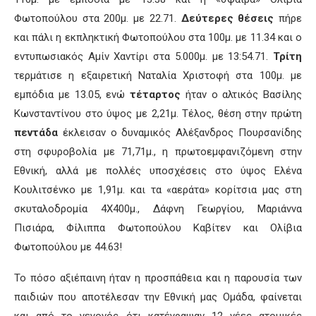
Φωτοπούλου στα 200μ. με 22.71.
Δεύτερες θέσεις
πήρε
και πάλι η εκπληκτική Φωτοπούλου στα 100μ. με 11.34 και ο
εντυπωσιακός Αμίν Χαντίρι στα 5.000μ. με 13:54.71.
Τρίτη
τερμάτισε η εξαιρετική Ναταλία Χριστοφή στα 100μ. με
εμπόδια με 13.05, ενώ
τέταρτος
ήταν ο αλτικός Βασίλης
Κωνσταντίνου στο ύψος με 2,21μ. Τέλος, θέση στην πρώτη
πεντάδα
έκλεισαν ο δυναμικός Αλέξανδρος Πουρσανίδης
στη σφυροβολία με 71,71μ., η πρωτοεμφανιζόμενη στην
Εθνική, αλλά με πολλές υποσχέσεις στο ύψος Ελένα
Κουλιτσένκο με 1,91μ. και τα «αεράτα» κορίτσια μας στη
σκυταλοδρομία 4Χ400μ., Δάφνη Γεωργίου, Μαριάννα
Πισιάρα, Φίλιππα Φωτοπούλου Καβίτεν και Ολίβια
Φωτοπούλου με 44.63!
Το πόσο αξιέπαινη ήταν η προσπάθεια και η παρουσία των
παιδιών που αποτέλεσαν την Εθνική μας Ομάδα, φαίνεται