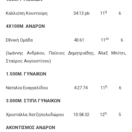
η
Καλλιόπη Κουντούρη 54.13 pb 11
6
4Χ100Μ. ΑΝΔΡΩΝ
οι
Εθνική Ομάδα 40.61 11
6
(Ιωάννης Ανδρέου, Παΐσιος Δημητριάδης, Άλεξ Μπίτσι,
Σταύρος Αυγουστίνου)
1.500Μ. ΓΥΝΑΙΚΩΝ
η
Ναταλία Ευαγγελίδου 4:27.74 11
6
3.000Μ. ΣΤΙΠΛ ΓΥΝΑΙΚΩΝ
η
Χρυστάλλα Χατζηπολυδώρου 10:58.32 12
5
ΑΚΟΝΤΙΣΜΟΣ ΑΝΔΡΩΝ