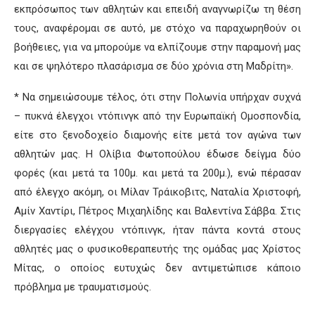
εκπρόσωπος των αθλητών και επειδή αναγνωρίζω τη θέση
τους, αναφέρομαι σε αυτό, με στόχο να παραχωρηθούν οι
βοήθειες, για να μπορούμε να ελπίζουμε στην παραμονή μας
και σε ψηλότερο πλασάρισμα σε δύο χρόνια στη Μαδρίτη».
* Να σημειώσουμε τέλος, ότι στην Πολωνία υπήρχαν συχνά
– πυκνά έλεγχοι ντόπινγκ από την Ευρωπαϊκή Ομοσπονδία,
είτε στο ξενοδοχείο διαμονής είτε μετά τον αγώνα των
αθλητών μας. Η Ολίβια Φωτοπούλου έδωσε δείγμα δύο
φορές (και μετά τα 100μ. και μετά τα 200μ.), ενώ πέρασαν
από έλεγχο ακόμη, οι Μίλαν Τράικοβιτς, Ναταλία Χριστοφή,
Αμίν Χαντίρι, Πέτρος Μιχαηλίδης και Βαλεντίνα Σάββα. Στις
διεργασίες ελέγχου ντόπινγκ, ήταν πάντα κοντά στους
αθλητές μας ο φυσικοθεραπευτής της ομάδας μας Χρίστος
Μίτας, ο οποίος ευτυχώς δεν αντιμετώπισε κάποιο
πρόβλημα με τραυματισμούς.