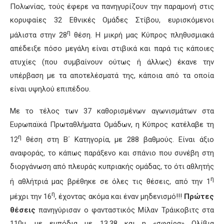
Πολωνίας, τούς έφερε να πανηγυρίζουν την παραμονή στις
κορυφαίες 32 Εθνικές Ομάδες Στίβου, ευρισκόμενοι
η
μάλιστα στην 28
θέση. Η μικρή μας Κύπρος πληθυσμιακά
απέδειξε πόσο μεγάλη είναι στιβικά και παρά τις κάποιες
ατυχίες (που συμβαίνουν ούτως ή άλλως) έκανε την
υπέρβαση με τα αποτελέσματά της, κάποια από τα οποία
είναι υψηλού επιπέδου.
Με το τέλος των 37 καθορισμένων αγωνισμάτων στα
Ευρωπαϊκά Πρωταθλήματα Ομάδων, η Κύπρος κατέλαβε τη
η
12
θέση στη Β΄ Κατηγορία, με 288 βαθμούς. Είναι άξιο
αναφοράς, το κάπως παράξενο και σπάνιο που συνέβη στη
διοργάνωση από πλευράς κυπριακής ομάδας, το ότι αθλητής
η
ή αθλήτριά μας βρέθηκε σε όλες τις θέσεις, από την 1
η
μέχρι την 16
, έχοντας ακόμα και έναν μηδενισμό!!!
Πρώτες
θέσεις
πανηγύρισαν ο φανταστικός Μίλαν Τράικοβιτς στα
110μ. με εμπόδια με 13.38 και η «σφαίρα» Ολίβια