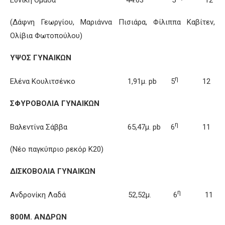
Εθνική Ομάδα 44.63 5
12
(Δάφνη Γεωργίου, Μαριάννα Πισιάρα, Φίλιππα Καβίτεν,
Ολίβια Φωτοπούλου)
ΥΨΟΣ ΓΥΝΑΙΚΩΝ
η
Ελένα Κουλιτσένκο 1,91μ. pb 5
12
ΣΦΥΡΟΒΟΛΙΑ ΓΥΝΑΙΚΩΝ
η
Βαλεντίνα Σάββα 65,47μ. pb 6
11
(Νέο παγκύπριο ρεκόρ Κ20)
ΔΙΣΚΟΒΟΛΙΑ ΓΥΝΑΙΚΩΝ
η
Ανδρονίκη Λαδά 52,52μ. 6
11
800Μ. ΑΝΔΡΩΝ