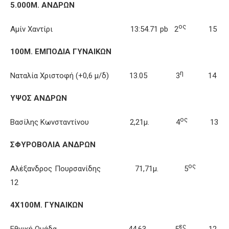
5.000Μ. ΑΝΔΡΩΝ
ος
Αμίν Χαντίρι 13:54.71 pb 2
15
100Μ. ΕΜΠΟΔΙΑ ΓΥΝΑΙΚΩΝ
η
Ναταλία Χριστοφή (+0,6 μ/δ) 13.05 3
14
ΥΨΟΣ ΑΝΔΡΩΝ
ος
Βασίλης Κωνσταντίνου 2,21μ. 4
13
ΣΦΥΡΟΒΟΛΙΑ ΑΝΔΡΩΝ
ος
Αλέξανδρος Πουρσανίδης 71,71μ. 5
12
4Χ100Μ. ΓΥΝΑΙΚΩΝ
ες