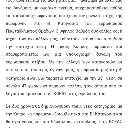
τους αθλητές και τις αθλήτριές μας. Παλέψαμε με όλες μας
τις δυνάμεις, με ομαδικό πνεύμα, υπερπροσπάθεια, πάθος
και σπουδαίες εμφανίσεις πετύχαμε τον μεγάλο στόχο, της
παραμονής στη Β΄ Κατηγορία του Ευρωπαϊκού
Πρωταθλήματος Ομάδων. Ο υψηλός βαθμός δυσκολίας και η
ισχύς των αντιπάλων μας, καθιστούν ακόμα πιο σπουδαία
την επιτυχία αυτή. Η μικρή Κύπρος παραμένει και
σταθεροποιείται ως μία υπολογίσιμη δύναμη του
ευρωπαϊκού στίβου. Με την αλλαγή των κατηγοριών, οι
οποίες από τέσσερις έγιναν τρεις, η παρουσία μας στη Β΄
η
Κατηγορία είναι μία τεράστια επιτυχία, με την 28
θέση σε
σύνολο 47 χωρών να σημαίνει πολλά», ήταν κάποια από τα
λόγια του προέδρου της ΚΟΕΑΣ, στις δηλώσεις του.
Σε δύο χρόνια θα δημιουργηθούν τρεις νέες κατηγορίες, με
την Κύπρο να παραμένει θριαμβευτικά στη Β΄ Κατηγορία και
θα έχει νέους και πιο δύσκολους αντιπάλους. Στην ΚΟΕΑΣ