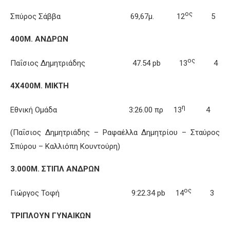
ος
Σπύρος Σάββα 69,67μ. 12
5
400Μ. ΑΝΔΡΩΝ
ος
Παΐσιος Δημητριάδης 47.54 pb 13
4
4Χ400Μ. ΜΙΚΤΗ
η
Εθνική Ομάδα 3:26.00 πρ 13
4
(Παΐσιος Δημητριάδης – Ραφαέλλα Δημητρίου – Σταύρος
Σπύρου – Καλλιόπη Κουντούρη)
3.000Μ. ΣΤΙΠΛ ΑΝΔΡΩΝ
ος
Γιώργος Τοφή 9:22.34 pb 14
3
ΤΡΙΠΛΟΥΝ ΓΥΝΑΙΚΩΝ