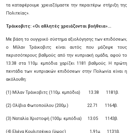
τα καταφέρουμε χρειαζόμαστε την περαιτέρω στήριξη της
Πολιτείας».
Τράικοβιτς: «Οι αθλητές χρειάζονται βοήθεια»…
Με βάση το ουγγρικό σύστημα αξιολόγησης των επιδόσεων,
ο Μίλαν Τράικοβιτς είναι αυτός που μάζεψε τους
περισσότερους βαθμούς από την κυπριακή ομάδα, αφού το
13.38 στα 110μ. εμπόδια χαρίζει 1181 βαθμούς. Η πρώτη
πεντάδα των κυπριακών επιδόσεων στην Πολωνία είναι η
ακόλουθη:
(1) Μίλαν Τράικοβιτς (110μ. εμπόδια) 13.38 1181β.
(2) Ολίβια Φωτοπούλου (200μ.) 22.71 1164β.
(3) Ναταλία Χριστοφή (100μ. εμπόδια) 13.05 1143β.
(4) Ελένα Κουλιτσένκο (ύψος) 1,91μ. 1131β.