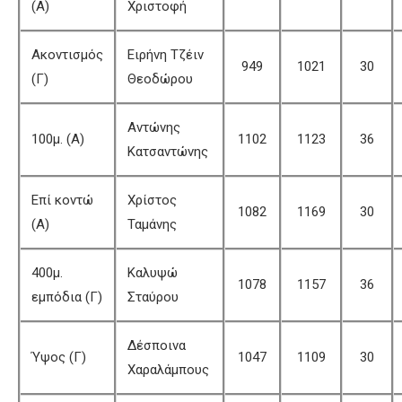
(Α)
Χριστοφή
Ακοντισμός
Ειρήνη Τζέιν
949
1021
30
(Γ)
Θεοδώρου
Αντώνης
100μ. (Α)
1102
1123
36
Κατσαντώνης
Επί κοντώ
Χρίστος
1082
1169
30
(Α)
Ταμάνης
400μ.
Καλυψώ
1078
1157
36
εμπόδια (Γ)
Σταύρου
Δέσποινα
Ύψος (Γ)
1047
1109
30
Χαραλάμπους