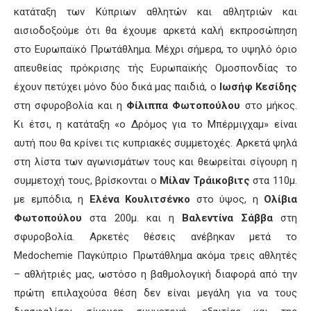
κατάταξη των Κύπριων αθλητών και αθλητριών και
αισιοδοξούμε ότι θα έχουμε αρκετά καλή εκπροσώπηση
στο Ευρωπαϊκό Πρωτάθλημα. Μέχρι σήμερα, το υψηλό όριο
απευθείας πρόκρισης τής Ευρωπαϊκής Ομοσπονδίας το
έχουν πετύχει μόνο δύο δικά μας παιδιά, ο
Ιωσήφ Κεσίδης
στη σφυροβολία και η
Φίλιππα Φωτοπούλου
στο μήκος.
Κι έτσι, η κατάταξη «ο Δρόμος για το Μπέρμιγχαμ» είναι
αυτή που θα κρίνει τις κυπριακές συμμετοχές. Αρκετά ψηλά
στη λίστα των αγωνισμάτων τους και θεωρείται σίγουρη η
συμμετοχή τους, βρίσκονται ο
Μίλαν Τράικοβιτς
στα 110μ.
με εμπόδια, η
Ελένα Κουλιτσένκο
στο ύψος, η
Ολίβια
Φωτοπούλου
στα 200μ. και η
Βαλεντίνα Σάββα
στη
σφυροβολία. Αρκετές θέσεις ανέβηκαν μετά το
Medochemie Παγκύπριο Πρωτάθλημα ακόμα τρεις αθλητές
– αθλήτριές μας, ωστόσο η βαθμολογική διαφορά από την
πρώτη επιλαχούσα θέση δεν είναι μεγάλη για να τους