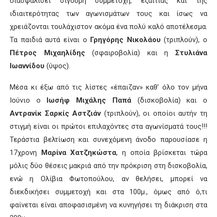
διασφαλίσει σίγουρη συμμετοχή, εξαιτίας και της
ιδιαιτερότητας των αγωνισμάτων τους και ίσως να
χρειάζονται τουλάχιστον ακόμα ένα πολύ καλό αποτέλεσμα.
Τα παιδιά αυτά είναι ο
Γρηγόρης Νικολάου
(τριπλούν), ο
Πέτρος Μιχαηλίδης
(σφαιροβολία) και η
Στυλιάνα
Ιωαννίδου
(ύψος).
Μέσα κι έξω από τις λίστες «έπαιζαν» καθ’ όλο τον μήνα
Ιούνιο ο
Ιωσήφ Μιχάλης Παπά
(δισκοβολία) και ο
Αντρανίκ Σαρκίς Αστζιάν
(τριπλούν), οι οποίοι αυτήν τη
στιγμή είναι οι πρώτοι επιλαχόντες στα αγωνίσματά τους!!!
Τεράστια βελτίωση και συνεχόμενη άνοδο παρουσίασε η
17χρονη
Μαρίνα Χατζηκώστα
, η οποία βρίσκεται τώρα
μόλις δύο θέσεις μακριά από την πρόκριση στη δισκοβολία,
ενώ η Ολίβια Φωτοπούλου, αν θελήσει, μπορεί να
διεκδικήσει συμμετοχή και στα 100μ., όμως από ό,τι
φαίνεται είναι αποφασισμένη να κυνηγήσει τη διάκριση στα