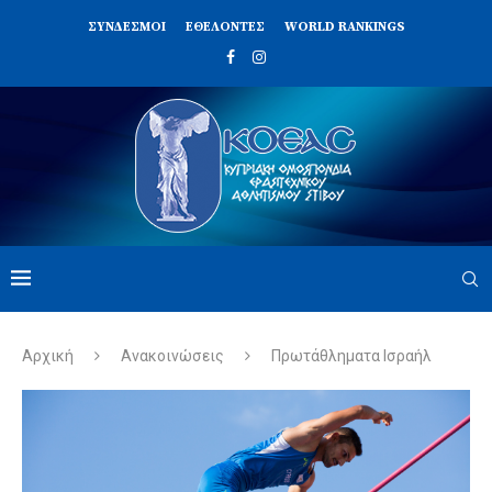
ΣΥΝΔΈΣΜΟΙ
ΕΘΕΛΟΝΤΈΣ
WORLD RANKINGS
Αρχική
Ανακοινώσεις
Πρωτάθληματα Ισραήλ