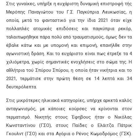
Στις γυναίκες, υπήρξε η ευχάριστη δυναμική επιστροφή τής
Μερόπης Παναγιώτου του Γ.Σ. Παγκύπρια Λευκωσίας, η
οποία, μετά το φανταστικό για την ίδια 2021 όταν είχε
πολλαπλές ατομικές επιδόσεις και παγκύπρια ρεκόρ,
ταλαιπωρήθηκε πάρα πολύ από τραυματισμούς, όμως δεν τα
έβαλε κάτω και με υπομονή και επιμονή, επανήλθε στην
αγωνιστική δράση. Και το ευχάριστο είναι πως έτρεξε τα 4
χιλιόμετρα, χωρίς σημαντικές ενοχλήσεις στο σώμα της. Η
αθλήτρια τού Σπύρου Σπύρου, η οποία ήταν νικήτρια και το
2021, τερμάτισε στην πρώτη θέση σε 14 λεπτά και 34
δευτερόλεπτα.
Στις μικρότερες ηλικιακά κατηγορίες, υπήρχε αρκετά καλός
ανταγωνισμός, με κάποιες κούρσες να κρίνονται στον
τερματισμό. Νικητής στους Έφηβους ήταν ο Νικόλας
Κωνσταντίνου (ΓΣΟ), στους Παίδες ο Ελάιτζα Πάτρικ
Γκουλντ (ΓΣΟ) και στα Αγόρια ο Ρένος Κωμοδρόμος (ΓΣΚ).