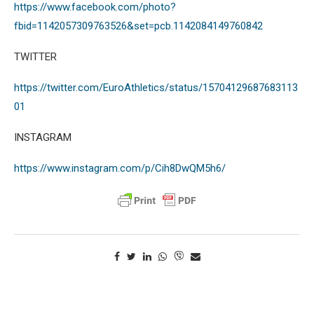
https://www.facebook.com/photo?
fbid=1142057309763526&set=pcb.1142084149760842
TWITTER
https://twitter.com/EuroAthletics/status/15704129687683113
01
INSTAGRAM
https://www.instagram.com/p/Cih8DwQM5h6/