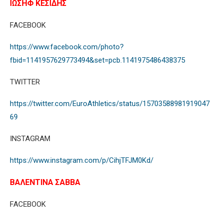
ΙΩΣΗΦ ΚΕΣΙΔΗΣ
FACEBOOK
https://www.facebook.com/photo?
fbid=1141957629773494&set=pcb.1141975486438375
TWITTER
https://twitter.com/EuroAthletics/status/15703588981919047
69
INSTAGRAM
https://www.instagram.com/p/CihjTFJM0Kd/
ΒΑΛΕΝΤΙΝΑ ΣΑΒΒΑ
FACEBOOK