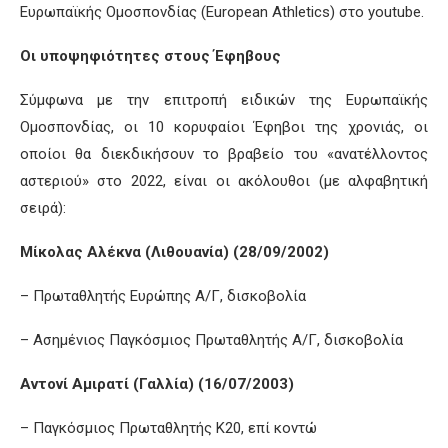
Ευρωπαϊκής Ομοσπονδίας (European Athletics) στο youtube.
Οι υποψηφιότητες στους Έφηβους
Σύμφωνα με την επιτροπή ειδικών της Ευρωπαϊκής
Ομοσπονδίας, οι 10 κορυφαίοι Έφηβοι της χρονιάς, οι
οποίοι θα διεκδικήσουν το βραβείο του «ανατέλλοντος
αστεριού» στο 2022, είναι οι ακόλουθοι (με αλφαβητική
σειρά):
Μίκολας Αλέκνα (Λιθουανία) (28/09/2002)
– Πρωταθλητής Ευρώπης Α/Γ, δισκοβολία
– Ασημένιος Παγκόσμιος Πρωταθλητής Α/Γ, δισκοβολία
Αντονί Αμιρατί (Γαλλία) (16/07/2003)
– Παγκόσμιος Πρωταθλητής Κ20, επί κοντώ