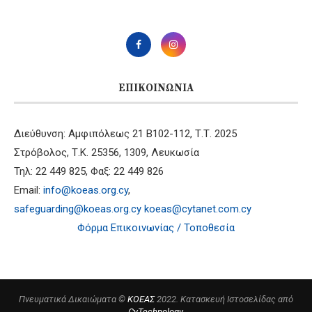
ΕΠΙΚΟΙΝΩΝΊΑ
Διεύθυνση: Αμφιπόλεως 21 B102-112, Τ.Τ. 2025
Στρόβολος, Τ.Κ. 25356, 1309, Λευκωσία
Τηλ: 22 449 825, Φαξ: 22 449 826
Email:
info@koeas.org.cy
,
safeguarding@koeas.org.cy
koeas@cytanet.com.cy
Φόρμα Επικοινωνίας / Τοποθεσία
Πνευματικά Δικαιώματα ©
ΚΟΕΑΣ
2022. Κατασκευή Ιστοσελίδας από
CyTechnology
.