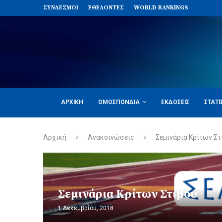
ΣΥΝΔΈΣΜΟΙ
ΕΘΕΛΟΝΤΈΣ
WORLD RANKINGS
ΑΡΧΙΚΉ
ΟΜΟΣΠΟΝΔΊΑ
ΕΚΔΌΣΕΙΣ
ΣΤΑΤΙ
Αρχική
Ανακοινώσεις
Σεμινάρια Κρίτων Στ
Σεμινάρια Κρίτων Στίβου
1 Δεκεμβρίου, 2018