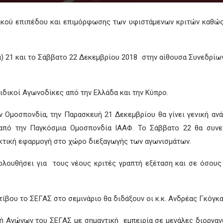
ικού επιπέδου και επιμόρφωσης των υφιστάμενων κριτών καθώς
) 21 και το Σάββατο 22 Δεκεμβρίου 2018 στην αίθουσα Συνεδρίω
ειδικοί Αγωνοδίκες από την Ελλάδα
και την Κύπρο.
ν Ομοσπονδία, την Παρασκευή 21 Δεκεμβρίου θα γίνει γενική αν
α από την Παγκόσμια Ομοσπονδία ΙΑΑΦ. Το Σάββατο 22 θα συνε
ακτική εφαρμογή στο χώρο διεξαγωγής των αγωνισμάτων.
ολουθήσει για τους νέους κριτές γραπτή εξέταση και σε όσους
ίβου το ΣΕΓΑΣ στο σεμινάριο θα διδάξουν οι κ.κ.
Ανδρέας Γκόγκ
τή Αγώνων του ΣΕΓΑΣ με σημαντική εμπειρία σε μεγάλες διοργα