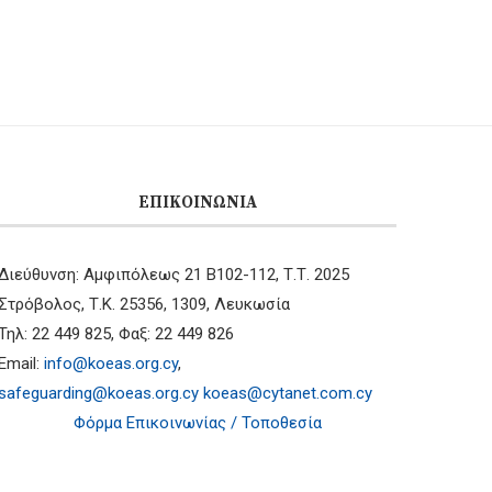
ΕΠΙΚΟΙΝΩΝΊΑ
Διεύθυνση: Αμφιπόλεως 21 B102-112, Τ.Τ. 2025
Στρόβολος, Τ.Κ. 25356, 1309, Λευκωσία
Τηλ: 22 449 825, Φαξ: 22 449 826
Email:
info@koeas.org.cy
,
safeguarding@koeas.org.cy
koeas@cytanet.com.cy
Φόρμα Επικοινωνίας / Τοποθεσία