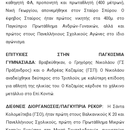
καθηγητή ΦΑ, προπονητή και πρωταθλητή (400 μέτρων),
Νική Γεωργίου, απονεμήθηκε στον Σταύρο Σπύρου. Ο
έφηβος Σταύρος ήταν πρώτος νικητής στα 400μ. στο
Παγκύπριο Πρωτάθλημα Ανδρών-Γυναικών, αλλά και
πρώτος στους Πανελλήνιους Σχολικούς Αγώνες στο ίδιο
αγώνισμα.
ΕΠΙΤΥΧΙΕΣ ΣΤΗΝ ΠΑΓΚΟΣΜΙΑ
ΓΥΜΝΑΣΙΑΔΑ:
Βραβεύθηκαν, ο Γρηγόρης Νικολάου (ΓΣ
Πράξανδρος) και ο Ανδρέας Καζαμίας (ΓΣΠ). Ο Νικολάου
αναδείχθηκε δεύτερος στο Τριπλούν, με καλύτερη επίδοση
για αθλητή της ηλικίας του. Ο Καζαμίας κέρδισε το χάλκινο
μετάλλιο στο Επί Κοντώ.
ΔΙΕΘΝΕΙΣ ΔΙΟΡΓΑΝΩΣΕΙΣ/ΠΑΓΚΥΠΡΙΑ ΡΕΚΟΡ:
Η Σάντα
Κολομεΐτεβα (ΓΣΟ), ήταν πρώτη στους Βαλκανικούς Κ 20 και
Πανελλήνιους Σχολικούς, πρώτη στο Πρωτάθλημα Μικρών