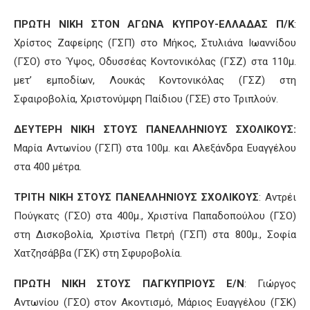
ΠΡΩΤΗ ΝΙΚΗ ΣΤΟΝ ΑΓΩΝΑ ΚΥΠΡΟΥ-ΕΛΛΑΔΑΣ Π/Κ
:
Χρίστος Ζαφείρης (ΓΣΠ) στο Μήκος, Στυλιάνα Ιωαννίδου
(ΓΣΟ) στο Ύψος, Οδυσσέας Κοντονικόλας (ΓΣΖ) στα 110μ.
μετ’ εμποδίων, Λουκάς Κοντονικόλας (ΓΣΖ) στη
Σφαιροβολία, Χριστονύμφη Παίδιου (ΓΣΕ) στο Τριπλούν.
ΔΕΥΤΕΡΗ ΝΙΚΗ ΣΤΟΥΣ ΠΑΝΕΛΛΗΝΙΟΥΣ ΣΧΟΛΙΚΟΥΣ:
Μαρία Αντωνίου (ΓΣΠ) στα 100μ. και Αλεξάνδρα Ευαγγέλου
στα 400 μέτρα.
ΤΡΙΤΗ ΝΙΚΗ ΣΤΟΥΣ ΠΑΝΕΛΛΗΝΙΟΥΣ ΣΧΟΛΙΚΟΥΣ
: Αντρέι
Πούγκατς (ΓΣΟ) στα 400μ., Χριστίνα Παπαδοπούλου (ΓΣΟ)
στη Δισκοβολία, Χριστίνα Πετρή (ΓΣΠ) στα 800μ., Σοφία
Χατζησάββα (ΓΣΚ) στη Σφυροβολία.
ΠΡΩΤΗ ΝΙΚΗ ΣΤΟΥΣ ΠΑΓΚΥΠΡΙΟΥΣ Ε/Ν
: Γιώργος
Αντωνίου (ΓΣΟ) στον Ακοντισμό, Μάριος Ευαγγέλου (ΓΣΚ)