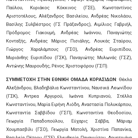
Παύλου, Κυριάκος Κόκκινος (ΓΣΕ), Κωνσταντίνος
Αριστοτέλους, Αλέξανδρος Βασιλείου, Ανδρέας Νικολάου,
Βασίλης Συλβέστρος (ΓΣ Πράξανδρος), Αιμίλιος Γαβριήλ,
Πρόδρομος Γιακουμή, Ανδρέας Ιωάννου, Παναγιώτης
Κονταξής, Ανδρέας Μάριος Πισιάλης, Λουκάς Σταύρου,
Γιώργος Χαραλάμπους (ΓΣΟ), Ανδρέας Ευριπίδου,
Μυριάνθης Ευριπίδου (ΓΣΚ), Παναγιώτης Μυλωνάς (ΓΣΖ),
Αντώνης Μαυρουδής, Ρένος Χριστοφόρου (ΓΣΠ).
ΣΥΜΜΕΤΟΧΗ ΣΤΗΝ ΕΘΝΙΚΗ ΟΜΑΔΑ ΚΟΡΑΣΙΔΩΝ
: Θέκλα
Αλεξάνδρου, Βλαδηβάλια Κωνσταντίνου, Ναυσικά Λεωνίδου
(ΓΣΚ), Άντρεα Αργυρού, Ιωάννα Κυπριανού, Στέλλα
Κωνσταντίνου, Μαρία Ειρήνη Λιόδη, Αναστασία Πολυκάρπου,
Κωνσταντία Σαββίδου (ΓΣΠ), Κωνσταντίνα Θεοδοσίου,
Γεωργία Παπαδοπούλου, Εύχαρις Σάββα, Μάριαμ
Χουμπασβίλι (ΓΣΟ), Γεωργία Ματολή, Χριστίνα Παπανίκα,
Βασιλεία Πέτρου (ΓΣΕ), Ελευθερία Παναγιώτου, Δημητριάνα