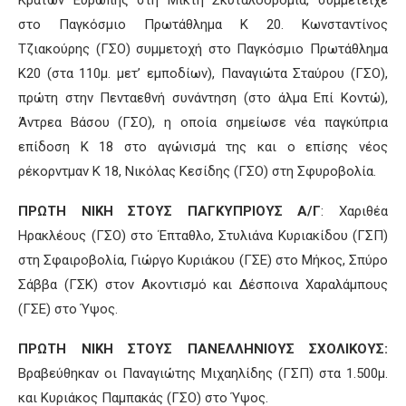
Κρατών Ευρώπης στη Μικτή Σκυταλοδρομία, συμμετείχε
στο Παγκόσμιο Πρωτάθλημα Κ 20. Κωνσταντίνος
Τζιακούρης (ΓΣΟ) συμμετοχή στο Παγκόσμιο Πρωτάθλημα
Κ20 (στα 110μ. μετ’ εμποδίων), Παναγιώτα Σταύρου (ΓΣΟ),
πρώτη στην Πενταεθνή συνάντηση (στο άλμα Επί Κοντώ),
Άντρεα Βάσου (ΓΣΟ), η οποία σημείωσε νέα παγκύπρια
επίδοση Κ 18 στο αγώνισμά της και ο επίσης νέος
ρέκορντμαν Κ 18, Νικόλας Κεσίδης (ΓΣΟ) στη Σφυροβολία.
ΠΡΩΤΗ ΝΙΚΗ ΣΤΟΥΣ ΠΑΓΚΥΠΡΙΟΥΣ Α/Γ
: Χαριθέα
Ηρακλέους (ΓΣΟ) στο Έπταθλο, Στυλιάνα Κυριακίδου (ΓΣΠ)
στη Σφαιροβολία, Γιώργο Κυριάκου (ΓΣΕ) στο Μήκος, Σπύρο
Σάββα (ΓΣΚ) στον Ακοντισμό και Δέσποινα Χαραλάμπους
(ΓΣΕ) στο Ύψος.
ΠΡΩΤΗ ΝΙΚΗ ΣΤΟΥΣ ΠΑΝΕΛΛΗΝΙΟΥΣ ΣΧΟΛΙΚΟΥΣ:
Βραβεύθηκαν οι Παναγιώτης Μιχαηλίδης (ΓΣΠ) στα 1.500μ.
και Κυριάκος Παμπακάς (ΓΣΟ) στο Ύψος.