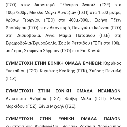
(ΓΣΟ) στον Ακοντισμό, Τζένιφερ Άγκοϊλ (ΓΣΕ) στα
100μ./200μ., Μικέλα Μάγκι Αϊνετζιάν (ΓΣΠ) στα 1.500 μέτρα,
Χρύσω Γεωργίου (ΓΣΟ) στα 400μ./800μ., Ειρήνη Τζέιν
Θεοδώρου (ΓΣΟ) στον Ακοντισμό, Παναγιώτα Ιωάννου (ΓΣΟ)
στη Δισκοβολία, Άννα Μαρία Πάτσαλου (ΓΣΕ) στη
Σφαιροβολία/Σφυροβολία, Σοφία Ρετσίδου (ΓΣΠ) στα 100μ.
μετ’ εμπ., Στεφανία Σέρμπαν (ΓΣΟ) στο Επί Κοντώ.
ΣΥΜΜΕΤΟΧΗ ΣΤΗΝ ΕΘΝΙΚΗ ΟΜΑΔΑ ΕΦΗΒΩΝ
: Κυριάκος
Ευσταθίου (ΓΣΟ), Κυριάκος Κεσίδης (ΓΣΚ), Σπύρος Παντελή
(ΓΣΖ)..
ΣΥΜΜΕΤΟΧΗ ΣΤΗΝ ΕΘΝΙΚΗ ΟΜΑΔΑ ΝΕΑΝΙΔΩΝ
:
Αναστασία Ανδρέου (ΓΣΖ), Φοίβη Μαλά (ΓΣΠ), Ελένη
Μαρκίδου (ΓΣΖ), Ξένια Μιχαήλ (ΓΣΕ).
ΣΥΜΜΕΤΟΧΗ ΣΤΗΝ ΕΘΝΙΚΗ ΟΜΑΔΑ ΠΑΙΔΩΝ
:
Κωνσταντίνος Αγαθαγγέλου, Ραφαήλ Ζαχαρία, Χαράλαμπος