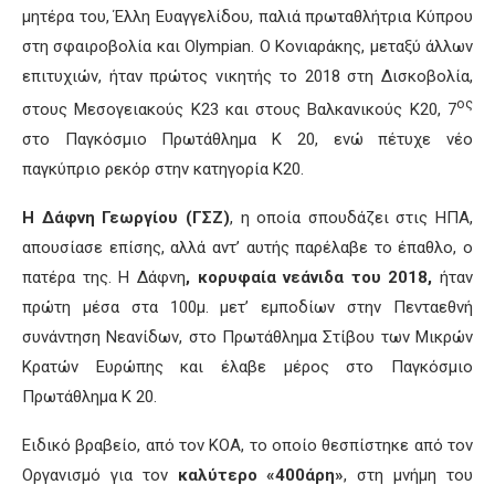
μητέρα του, Έλλη Ευαγγελίδου, παλιά πρωταθλήτρια Κύπρου
στη σφαιροβολία και Olympian. Ο Κονιαράκης, μεταξύ άλλων
επιτυχιών, ήταν πρώτος νικητής το 2018 στη Δισκοβολία,
ος
στους Μεσογειακούς Κ23 και στους Βαλκανικούς Κ20, 7
στο Παγκόσμιο Πρωτάθλημα Κ 20, ενώ πέτυχε νέο
παγκύπριο ρεκόρ στην κατηγορία Κ20.
Η Δάφνη Γεωργίου (ΓΣΖ)
, η οποία σπουδάζει στις ΗΠΑ,
απουσίασε επίσης, αλλά αντ’ αυτής παρέλαβε το έπαθλο, ο
πατέρα της. Η Δάφνη
, κορυφαία νεάνιδα του 2018,
ήταν
πρώτη μέσα στα 100μ. μετ’ εμποδίων στην Πενταεθνή
συνάντηση Νεανίδων, στο Πρωτάθλημα Στίβου των Μικρών
Κρατών Ευρώπης και έλαβε μέρος στο Παγκόσμιο
Πρωτάθλημα Κ 20.
Ειδικό βραβείο, από τον ΚΟΑ, το οποίο θεσπίστηκε από τον
Οργανισμό για τον
καλύτερο «400άρη»
, στη μνήμη του