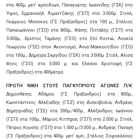
στα 400μ. μετ’ εμποδίων, Παναγιώτης Ιωαννίδης (ΓΣΚ) στο
Ύψος, Εμμανουήλ Λιμαντζάκης (ΓΣΠ) στα 3.000μ. Στιπλ,
Γεώργιος Μούσκος (ΓΣ Πράξανδρος) στα 100 μ., Στέλιος
Παπαϊωάννου (ΓΣΟ) στα 800μ., Φάνης Πιττάλης (ΓΣΠ) στα
5.000μ., Χρίστος Ταμάνης (ΓΣΟ) στο Επί Κοντώ, Λουκία
Γεωργίου (ΓΣΕ) στον Ακοντισμό, Άννα Μακκουτίδου (ΓΣΟ)
στα 100μ., Δήμητρα Σεργίδου (ΓΣΚ) στα 3.000μ. Στιπλ, Αλίσα
Φίνις (ΓΣΟ) στα 5.000 μ. και Ελεάνα Χριστοφή (ΓΣ
Πράξανδρος) στα 400μέτρα.
ΠΡΩΤΗ ΝΙΚΗ ΣΤΟΥΣ ΠΑΓΚΥΠΡΙΟΥΣ ΑΓΩΝΕΣ Π/Κ
:
Δημοσθένης Αδάμου (ΓΣ Πράξανδρος) στα 800μ.,
Κωνσταντίνος Αλεξιάδης (ΓΣΖ) στη Δισκοβολία, Ανδρέας
Δημητριάδης (ΓΣΕ) στα 200μ./400μ., Αλέξανδρος Ιωάννου
(ΓΣΠ) στα 100μ., Μάριος Κιττήρας (ΓΣΠ) στα 2.000 μ. Στιπλ,
Πέτρος Κουσής (ΓΣΠ) στα 1.500 μ./3.000 μ., Ανδρέας Παναγή
(ΓΣ Πράξανδρος) στα 400μ. μετ’ εμπ., Στέλιος Σοφοκλέους