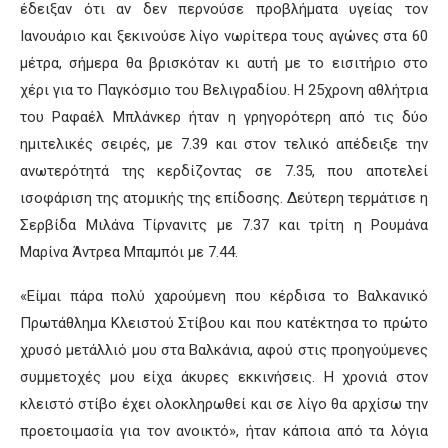
έδειξαν ότι αν δεν περνούσε προβλήματα υγείας τον
Ιανουάριο και ξεκινούσε λίγο νωρίτερα τους αγώνες στα 60
μέτρα, σήμερα θα βρισκόταν κι αυτή με το εισιτήριο στο
χέρι για το Παγκόσμιο του Βελιγραδίου. Η 25χρονη αθλήτρια
του Ραφαέλ Μπλάνκερ ήταν η γρηγορότερη από τις δύο
ημιτελικές σειρές, με 7.39 και στον τελικό απέδειξε την
ανωτερότητά της κερδίζοντας σε 7.35, που αποτελεί
ισοφάριση της ατομικής της επίδοσης. Δεύτερη τερμάτισε η
Σερβίδα Μιλάνα Τίρνανιτς με 7.37 και τρίτη η Ρουμάνα
Μαρίνα Άντρεα Μπαμπόι με 7.44.
«Είμαι πάρα πολύ χαρούμενη που κέρδισα το Βαλκανικό
Πρωτάθλημα Κλειστού Στίβου και που κατέκτησα το πρώτο
χρυσό μετάλλιό μου στα Βαλκάνια, αφού στις προηγούμενες
συμμετοχές μου είχα άκυρες εκκινήσεις. Η χρονιά στον
κλειστό στίβο έχει ολοκληρωθεί και σε λίγο θα αρχίσω την
προετοιμασία για τον ανοικτό», ήταν κάποια από τα λόγια