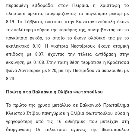
περασμένη εβδομάδα, στον Πειραιά, η Χριστοφή το
πλησίασε αρκετά, ισοφαρίζοντας το παγκύπριο ρεκόρ με
8.19. Το Σάββατο, ωστόσο, στην Κωνσταντινούπολη έκανε
την καλύτερη κούρσα της καριέρας της, συντρίβοντας και το
παγκύπριο ρεκόρ, το οποίο το έκανε ολόδικό της με το
εκπληκτικό 8.10. Η νικήτρια Νεστέριουκ έκανε ατομική
επίδοση με 8.07, έχοντας την τέλεια αντίδραση στην
εκκίνηση, με 0.108. Στην τρίτη θέση τερμάτισε η Κροάτισσα
Ιβάνα Λόντσαρεκ με 8.20, με την Πεσιρίδου να ακολουθεί με
8.23.
Πρώτη στα Βαλκάνια η Ολίβια Φωτοπούλου
Το πρώτο της χρυσό μετάλλιο σε Βαλκανικό Πρωτάθλημα
Κλειστού Στίβου πανηγύρισε η Ολίβια Φωτοπούλου, ούσα η
γρηγορότερη από τις 16 αθλήτριες που μετείχαν στη
διοργάνωση. Οι τελευταίοι αγώνες της Φωτοπούλου