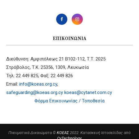
ΕΠΙΚΟΙΝΩΝΊΑ
Διεύθυνση: Αμφιπόλεως 21 B102-112, Τ.Τ. 2025
Στρόβολος, Τ.Κ. 25356, 1309, Λευκωσία
Τηλ: 22 449 825, Φαξ: 22 449 826
Email:
info@koeas.org.cy
,
safeguarding@koeas.org.cy
koeas@cytanet.com.cy
Φόρμα Επικοινωνίας / Τοποθεσία
Πνευματικά Δικαιώματα ©
ΚΟΕΑΣ
2022. Κατασκευή Ιστοσελίδας από
CyTechnology
.