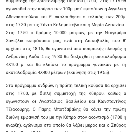
συμμετοχή της Χριστονύμφης Παίδιου (17:00). Στις 17:15 θα
αγωνισθεί στην κούρσα των 100μ. μετ’ εμποδίων η Αγγελική
Αθανασοπούλου και θ’ ακολουθήσει ο τελικός των 200μ.
στις 17:30 με τις Σάντα Κολομείτεβα και η Μαρία Αντωνίου.
Στις 17:50 ο δρόμος 10.000 μέτρων, με την Νταγκμάρα
Χάντζλικ εκπρόσωπό μας, ενώ στη Δισκοβολία, που θ’
αρχίσει στις 18:15, θα αγωνιστεί από κυπριακής πλευράς η
Ανδρονίκη Λαδά. Στις 19:30 θα διεξαχθεί η σκυταλοδρομία
4Χ100 μ. και θα κλείσει το πρόγραμμα γυναικών με τη
σκυταλοδρομία 4Χ400 μέτρων (εκκίνηση στις 19:55).
Στο πρόγραμμα ανδρών, η πρώτη τελική κούρσα θα αρχίσει
στις 17:00, με διπλή συμμετοχή της Κύπρου, καθώς α
αγωνιστούν οι Αναστάσιος Βασιλείου και Κωνσταντίνος
Τζιακούρης. Ο Πάρης Μπατζάβαλης θα κάνει την πρώτη
διεθνή εμφάνισή του με την Κύπρο στον ακοντισμό (17:00 η
έναρξη), αγώνισμα στο οποίο θα λάβει μέρος και ο Σπύρος