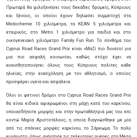
Πρωταρά θα φιλοξενήσει τους δεκάδες δρομείς, Κύπριους
και ξένους, οι οποίοι έχουν δηλώσει συμμετοχή στα
Medochemie 10 χιλιόμετρα, τα ΚΕΑΝ 5 χιλιόμετρα και
εταιρικός, στο Metro 1 χιλιόμετρο για παιδιά και στο
οικογενειακό χιλιόμετρο Family Fun Run. Το σύνθημα του
Cyprus Road Races Grand Prix είναι «Μαζί πιο δυνατοί για
μια πιο ασφαλή κοινωνία», καθώς στόχο έχει να
ευαισθητοποιήσει όλους τους Κύπριους πολίτες κάθε
ηλικίας, στην ενασχόληση με τον αθλητισμό, ο οποίος
προσφέρει υγεία και ασφάλεια.
Όλοι οι φετινοί δρόμοι στο Cyprus Road Races Grand Prix
θα είναι ειδικά αφιερωμένοι στη μάχη κατά του καρκίνου,
οποιασδήποτε μορφής και στην πρωταθλήτριά μας του επί
κοντώ Μαρία Αριστοτέλους, η οποία διαγνώσθηκε με μία
από τις σπάνιες μορφές καρκίνου, το Σάρκωμα. Το πολύ
ευχάριστο, όπως ανήρτησε τις τελευταίες ημέρες στα Μέσα