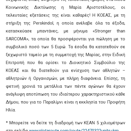
Κοινωνικής Δικτύωσης η Μαρία Αριστοτέλους, οι
τελευταίες εξετάσεις της είναι καθαρές! Η ΚΟΕΑΣ, με τη
στήριξη της Perskindol, η οποία ανέλαβε όλα τα έξοδα,
κατασκεύασε μπαντάνες, με μήνυμα «Stronger than
SARCOMA», τα οποία θα προσφέρονται για πώληση με το
συμβολικό ποσό των 5 Ευρώ. Τα έσοδα θα κατατεθούν σε
ξεχωριστό ταμείο με τη συμμετοχή της Μαρίας, στην Ειδική
Επιτροπή που θα ορίσει το Διοικητικό Συμβούλιο της
ΚΟΕΑΣ και θα διατεθούν για ενίσχυση των αθλητών –
αθλητριών ή Οργανισμών, με πλήρη διαφάνεια. Επίσης, τη
φετινή χρονιά τα μετάλλια των πέντε αγώνων θα έχουν
ανάγλυφη αποτύπωση του ιδιαίτερου χαρακτηριστικού κάθε
Δήμου, που για το Παραλίμνι είναι η εκκλησία του Προφήτη
Ηλία.
* Μπορείτε να δείτε τη διαδρομή των ΚΕΑΝ 5 χιλιομέτρων
στη σελίδα
www.plotaroute.com/route/2247032?units=km