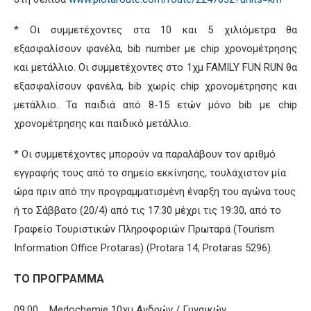
* Οι συμμετέχοντες στα 10 και 5 χιλιόμετρα θα
εξασφαλίσουν φανέλα, bib number με chip χρονομέτρησης
και μετάλλιο. Οι συμμετέχοντες στο 1χμ FAMILY FUN RUN θα
εξασφαλίσουν φανέλα, bib χωρίς chip χρονομέτρησης και
μετάλλιο. Τα παιδιά από 8-15 ετών μόνο bib με chip
χρονομέτρησης και παιδικό μετάλλιο.
* Οι συμμετέχοντες μπορούν να παραλάβουν τον αριθμό
εγγραφής τους από το σημείο εκκίνησης, τουλάχιστον μία
ώρα πριν από την προγραμματισμένη έναρξη του αγώνα τους
ή το Σάββατο (20/4) από τις 17:30 μέχρι τις 19:30, από το
Γραφείο Τουριστικών Πληροφοριών Πρωταρά (Tourism
Information Office Protaras) (Protara 14, Protaras 5296).
ΤΟ ΠΡΟΓΡΑΜΜΑ
09:00 Medochemie 10χμ Ανδρών / Γυναικών