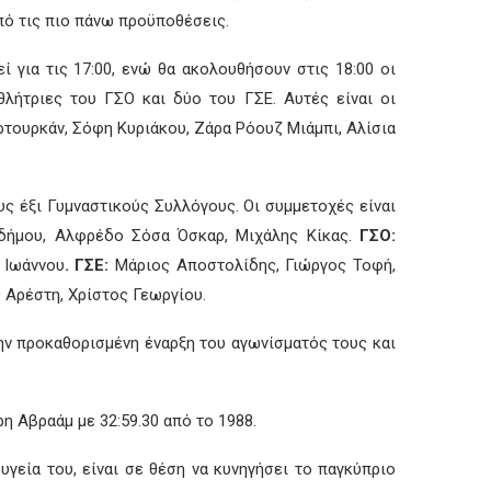
από τις πιο πάνω προϋποθέσεις.
 για τις 17:00, ενώ θα ακολουθήσουν στις 18:00 οι
θλήτριες του ΓΣΟ και δύο του ΓΣΕ. Αυτές είναι οι
τουρκάν, Σόφη Κυριάκου, Ζάρα Ρόουζ Μιάμπι, Αλίσια
ς έξι Γυμναστικούς Συλλόγους. Οι συμμετοχές είναι
δήμου, Αλφρέδο Σόσα Όσκαρ, Μιχάλης Κίκας.
ΓΣΟ:
 Ιωάννου
. ΓΣΕ:
Μάριος Αποστολίδης, Γιώργος Τοφή,
 Αρέστη, Χρίστος Γεωργίου.
την προκαθορισμένη έναρξη του αγωνίσματός τους και
ρη Αβραάμ με 32:59.30 από το 1988.
υγεία του, είναι σε θέση να κυνηγήσει το παγκύπριο