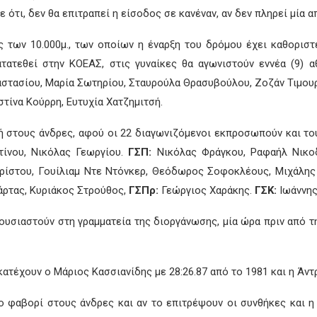
ότι, δεν θα επιτραπεί η είσοδος σε κανέναν, αν δεν πληρεί μία 
 των 10.000μ., των οποίων η έναρξη του δρόμου έχει καθοριστεί
ατεθεί στην ΚΟΕΑΣ, στις γυναίκες θα αγωνιστούν εννέα (9) α
στασίου, Μαρία Σωτηρίου, Σταυρούλα Θρασυβούλου, Ζοζάν Τιμουρ
τίνα Κούρρη, Ευτυχία Χατζημιτσή.
ή στους άνδρες, αφού οι 22 διαγωνιζόμενοι εκπροσωπούν και του
τίνου, Νικόλας Γεωργίου.
ΓΣΠ:
Νικόλας Φράγκου, Ραφαήλ Νικο
ρίστου, Γουίλιαμ Ντε Ντόνκερ, Θεόδωρος Σοφοκλέους, Μιχάλης
άρτας, Κυριάκος Στρούθος,
ΓΣΠρ:
Γεώργιος Χαράκης.
ΓΣΚ:
Ιωάννης
αρουσιαστούν στη γραμματεία της διοργάνωσης, μία ώρα πριν από 
κατέχουν ο Μάριος Κασσιανίδης με 28:26.87 από το 1981 και η Άντ
το φαβορί στους άνδρες και αν το επιτρέψουν οι συνθήκες και η 