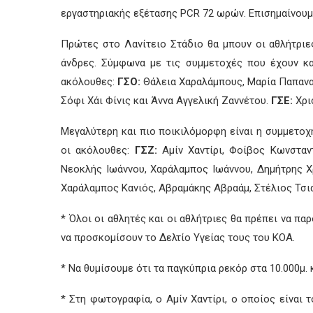
εργαστηριακής εξέτασης PCR 72 ωρών. Επισημαίνουμε 
Πρώτες στο Λανίτειο Στάδιο θα μπουν οι αθλήτριες
άνδρες. Σύμφωνα με τις συμμετοχές που έχουν κατ
ακόλουθες:
ΓΣΟ:
Θάλεια Χαραλάμπους, Μαρία Παπανα
Σόφι Χάι Φίνις και Άννα Αγγελική Ζαννέτου.
ΓΣΕ:
Χρισ
Μεγαλύτερη και πιο ποικιλόμορφη είναι η συμμετοχ
οι ακόλουθες:
ΓΣΖ:
Αμίν Χαντίρι, Φοίβος Κωνσταν
Νεοκλής Ιωάννου, Χαράλαμπος Ιωάννου, Δημήτρης Χ
Χαράλαμπος Κανιός, Αβραμάκης Αβραάμ, Στέλιος Τσι
* Όλοι οι αθλητές και οι αθλήτριες θα πρέπει να π
να προσκομίσουν το Δελτίο Υγείας τους του ΚΟΑ.
* Να θυμίσουμε ότι τα παγκύπρια ρεκόρ στα 10.000μ. 
* Στη φωτογραφία, ο Αμίν Χαντίρι, ο οποίος είναι 