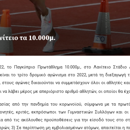
ίτειο τα 10.000μ.
22, το Παγκύπριο Πρωτάθλημα 10.000μ., στο Λανίτειο Στάδιο
είναι το τρίτο δρομικό αγώνισμα στο 2022, μετά τη διεξαγωγ
στους αγώνες δικαιούνται να συμμετάσχουν όλοι οι αθλητές και
 να λάβει μέρος με απεριόριστο αριθμό αθλητών, οι οποίοι θα έ
ασίας από την πανδημία του κορωνοϊού, σύμφωνα με τα πρωτό
πονητές, κριτές, εκπρόσωποι των Γυμναστικών Συλλόγων και οι 
μία από τις ακόλουθες προϋποθέσεις για την είσοδό τους στο στ
μερών, 3) Σε περίπτωση μη εμβολιασμένων ατόμων, απαιτείται η πα