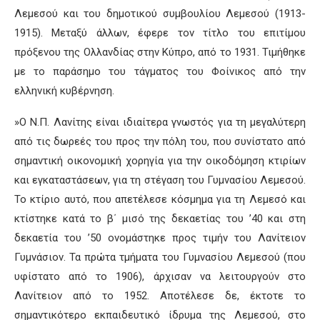
Λεμεσού και του δημοτικού συμβουλίου Λεμεσού (1913-
1915). Μεταξύ άλλων, έφερε τον τίτλο του επιτίμου
πρόξενου της Ολλανδίας στην Κύπρο, από το 1931. Τιμήθηκε
με το παράσημο του τάγματος του Φοίνικος από την
ελληνική κυβέρνηση.
»Ο Ν.Π. Λανίτης είναι ιδιαίτερα γνωστός για τη μεγαλύτερη
από τις δωρεές του προς την πόλη του, που συνίστατο από
σημαντική οικονομική χορηγία για την οικοδόμηση κτιρίων
και εγκαταστάσεων, για τη στέγαση του Γυμνασίου Λεμεσού.
Το κτίριο αυτό, που απετέλεσε κόσμημα για τη Λεμεσό και
κτίστηκε κατά το β΄ μισό της δεκαετίας του ’40 και στη
δεκαετία του ’50 ονομάστηκε προς τιμήν του Λανίτειον
Γυμνάσιον. Τα πρώτα τμήματα του Γυμνασίου Λεμεσού (που
υφίστατο από το 1906), άρχισαν να λειτουργούν στο
Λανίτειον από το 1952. Αποτέλεσε δε, έκτοτε το
σημαντικότερο εκπαιδευτικό ίδρυμα της Λεμεσού, στο