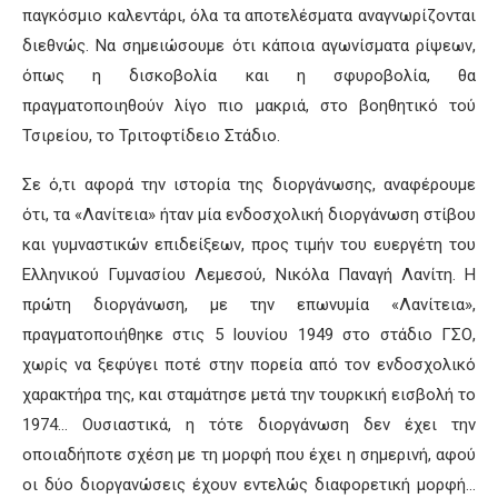
παγκόσμιο καλεντάρι, όλα τα αποτελέσματα αναγνωρίζονται
διεθνώς. Να σημειώσουμε ότι κάποια αγωνίσματα ρίψεων,
όπως η δισκοβολία και η σφυροβολία, θα
πραγματοποιηθούν λίγο πιο μακριά, στο βοηθητικό τού
Τσιρείου, το Τριτοφτίδειο Στάδιο.
Σε ό,τι αφορά την ιστορία της διοργάνωσης, αναφέρουμε
ότι, τα «Λανίτεια» ήταν μία ενδοσχολική διοργάνωση στίβου
και γυμναστικών επιδείξεων, προς τιμήν του ευεργέτη του
Ελληνικού Γυμνασίου Λεμεσού, Νικόλα Παναγή Λανίτη. Η
πρώτη διοργάνωση, με την επωνυμία «Λανίτεια»,
πραγματοποιήθηκε στις 5 Ιουνίου 1949 στο στάδιο ΓΣΟ,
χωρίς να ξεφύγει ποτέ στην πορεία από τον ενδοσχολικό
χαρακτήρα της, και σταμάτησε μετά την τουρκική εισβολή το
1974… Ουσιαστικά, η τότε διοργάνωση δεν έχει την
οποιαδήποτε σχέση με τη μορφή που έχει η σημερινή, αφού
οι δύο διοργανώσεις έχουν εντελώς διαφορετική μορφή…