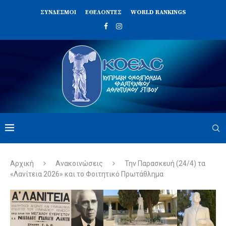
ΣΥΝΔΈΣΜΟΙ
ΕΘΕΛΟΝΤΈΣ
WORLD RANKINGS
Αρχική
Ανακοινώσεις
Την Παρασκευή (24/4) τα
«Λανίτεια 2026» και το Φοιτητικό Πρωτάθλημα