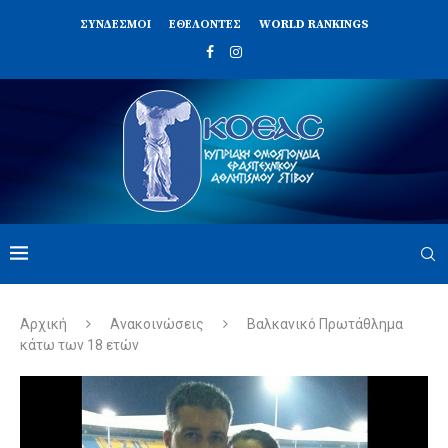
ΣΥΝΔΈΣΜΟΙ
ΕΘΕΛΟΝΤΈΣ
WORLD RANKINGS
Αρχική
Ανακοινώσεις
Βαλκανικό Πρωτάθλημα
κάτω των 18 ετών