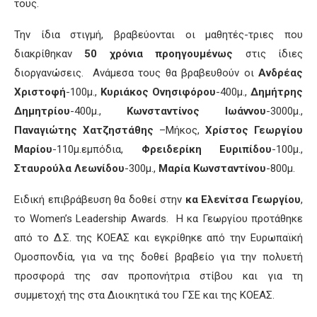
τους.
Την ίδια στιγμή, βραβεύονται οι μαθητές-τριες που
διακρίθηκαν
50 χρόνια προηγουμένως
στις ίδιες
διοργανώσεις. Ανάμεσα τους θα βραβευθούν οι
Ανδρέας
Χριστοφή
-100μ.,
Κυριάκος Ονησιφόρου
-400μ.,
Δημήτρης
Δημητρίου
-400μ.,
Κωνσταντίνος Ιωάννου
-3000μ.,
Παναγιώτης Χατζηστάθης
–Μήκος,
Χρίστος Γεωργίου
Μαρίου
-110μ.εμπόδια,
Φρειδερίκη Ευριπίδου
-100μ.,
Σταυρούλα Λεωνίδου
-300μ.,
Μαρία Κωνσταντίνου
-800μ.
Ειδική επιβράβευση θα δοθεί στην
κα Ελενίτσα Γεωργίου
,
το Women’s Leadership Awards. Η κα Γεωργίου προτάθηκε
από το Δ.Σ. της ΚΟΕΑΣ και εγκρίθηκε από την Ευρωπαϊκή
Ομοσπονδία, για να της δοθεί βραβείο για την πολυετή
προσφορά της σαν προπονήτρια στίβου και για τη
συμμετοχή της στα Διοικητικά του ΓΣΕ και της ΚΟΕΑΣ.