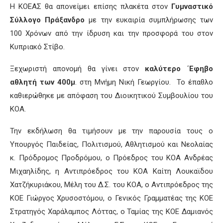
Η ΚΟΕΑΣ θα απονείμει επίσης πλακέτα στον
Γυμναστικό
Σύλλογο Πράξανδρο
με την ευκαιρία συμπλήρωσης των
100 Χρόνων από την ίδρυση και την προσφορά του στον
Κυπριακό Στίβο.
Ξεχωριστή απονομή θα γίνει στον
καλύτερο ΄Εφηβο
αθλητή των 400μ
. στη Μνήμη Νική Γεωργίου. Το έπαθλο
καθιερώθηκε με απόφαση του Διοικητικού Συμβουλίου του
ΚΟΑ.
Την εκδήλωση θα τιμήσουν με την παρουσία τους ο
Υπουργός Παιδείας, Πολιτισμού, Αθλητισμού και Νεολαίας
κ. Πρόδρομος Προδρόμου, ο Πρόεδρος του ΚΟΑ Ανδρέας
Μιχαηλίδης, η Αντιπρόεδρος του ΚΟΑ Καίτη Λουκαϊδου
Χατζήκυριάκου, Μέλη του Δ.Σ. του ΚΟΑ, ο Αντιπρόεδρος της
ΚΟΕ Γιώργος Χρυσοστόμου, ο Γενικός Γραμματέας της ΚΟΕ
Στρατηγός Χαράλαμπος Λόττας, ο Ταμίας της ΚΟΕ Δαμιανός