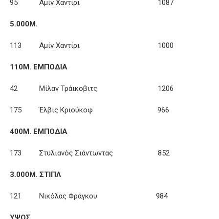
95 Αμίν Χαντίρι 1087
5.000Μ.
113 Αμίν Χαντίρι 1000
110Μ. ΕΜΠΟΔΙΑ
42 Μίλαν Τράικοβιτς 1206
175 Έλβις Κριούκοφ 966
400Μ. ΕΜΠΟΔΙΑ
173 Στυλιανός Σιάντωντας 852
3.000Μ. ΣΤΙΠΛ
121 Νικόλας Φράγκου 984
ΥΨΟΣ