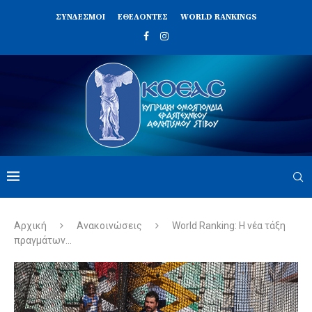
ΣΥΝΔΈΣΜΟΙ
ΕΘΕΛΟΝΤΈΣ
WORLD RANKINGS
Αρχική
Ανακοινώσεις
World Ranking: Η νέα τάξη
πραγμάτων…