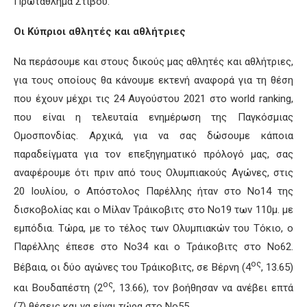
Πρωτάθλημα Στίβου.
Οι Κύπριοι αθλητές και αθλήτριες
Να περάσουμε και στους δικούς μας αθλητές και αθλήτριες,
για τους οποίους θα κάνουμε εκτενή αναφορά για τη θέση
που έχουν μέχρι τις 24 Αυγούστου 2021 στο world ranking,
που είναι η τελευταία ενημέρωση της Παγκόσμιας
Ομοσπονδίας. Αρχικά, για να σας δώσουμε κάποια
παραδείγματα για τον επεξηγηματικό πρόλογό μας, σας
αναφέρουμε ότι πριν από τους Ολυμπιακούς Αγώνες, στις
20 Ιουλίου, ο Απόστολος Παρέλλης ήταν στο Νο14 της
δισκοβολίας και ο Μίλαν Τράικοβιτς στο Νο19 των 110μ. με
εμπόδια. Τώρα, με το τέλος των Ολυμπιακών του Τόκιο, ο
Παρέλλης έπεσε στο Νο34 και ο Τράικοβιτς στο Νο62.
ος
Βέβαια, οι δύο αγώνες του Τράικοβιτς, σε Βέρνη (4
, 13.65)
ος
και Βουδαπέστη (2
, 13.66), τον βοήθησαν να ανέβει επτά
(7) θέσεις και να είναι τώρα στο Νο55.