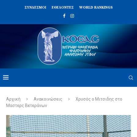
ΣΥΝΔΈΣΜΟΙ
ΕΘΕΛΟΝΤΈΣ
WORLD RANKINGS
Αρχική
Ανακοινώσεις
Χρυσός ο Μιτσιδης στο
Μαστερς Βετεράνων