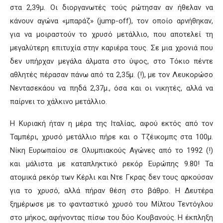
στα 2,39μ. Οι διοργανωτές τούς ρώτησαν αν ήθελαν να
κάνουν αγώνα «μπαράζ» (jump-off), τον οποίο αρνήθηκαν,
για να μοιραστούν το χρυσό μετάλλιο, που αποτελεί τη
μεγαλύτερη επιτυχία στην καριέρα τους. Σε μια χρονιά που
δεν υπήρχαν μεγάλα άλματα στο ύψος, στο Τόκιο πέντε
αθλητές πέρασαν πάνω από τα 2,35μ. (!), με τον Λευκορώσο
Νεντασεκάου να πηδά 2,37μ., όσα και οι νικητές, αλλά να
παίρνει το χάλκινο μετάλλιο.
Η Κυριακή ήταν η μέρα της Ιταλίας, αφού εκτός από τον
Ταμπέρι, χρυσό μετάλλιο πήρε και ο Τζέικομπς στα 100μ.
Νίκη Ευρωπαίου σε Ολυμπιακούς Αγώνες από το 1992 (!)
και μάλιστα με καταπληκτικό ρεκόρ Ευρώπης 9.80! Τα
ατομικά ρεκόρ των Κέρλι και Ντε Γκρας δεν τους αρκούσαν
για το χρυσό, αλλά πήραν θέση στο βάθρο. Η Δευτέρα
ξημέρωσε με το φανταστικό χρυσό του Μίλτου Τεντόγλου
στο μήκος, αφήνοντας πίσω του δύο Κουβανούς. Η έκπληξη