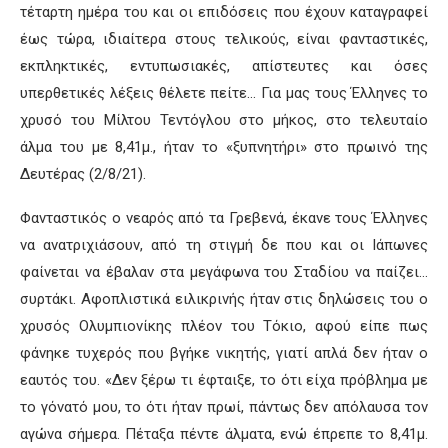
τέταρτη ημέρα του και οι επιδόσεις που έχουν καταγραφεί
έως τώρα, ιδιαίτερα στους τελικούς, είναι φανταστικές,
εκπληκτικές, εντυπωσιακές, απίστευτες και όσες
υπερθετικές λέξεις θέλετε πείτε… Για μας τους Έλληνες το
χρυσό του Μίλτου Τεντόγλου στο μήκος, στο τελευταίο
άλμα του με 8,41μ., ήταν το «ξυπνητήρι» στο πρωινό της
Δευτέρας (2/8/21).
Φανταστικός ο νεαρός από τα Γρεβενά, έκανε τους Έλληνες
να ανατριχιάσουν, από τη στιγμή δε που και οι Ιάπωνες
φαίνεται να έβαλαν στα μεγάφωνα του Σταδίου να παίζει…
συρτάκι. Αφοπλιστικά ειλικρινής ήταν στις δηλώσεις του ο
χρυσός Ολυμπιονίκης πλέον του Τόκιο, αφού είπε πως
φάνηκε τυχερός που βγήκε νικητής, γιατί απλά δεν ήταν ο
εαυτός του. «Δεν ξέρω τι έφταιξε, το ότι είχα πρόβλημα με
το γόνατό μου, το ότι ήταν πρωί, πάντως δεν απόλαυσα τον
αγώνα σήμερα. Πέταξα πέντε άλματα, ενώ έπρεπε το 8,41μ.