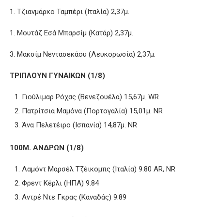
1. Τζιανμάρκο Ταμπέρι (Ιταλία) 2,37μ.
1. Μουτάζ Εσά Μπαρσίμ (Κατάρ) 2,37μ.
3. Μακσίμ Νεντασεκάου (Λευκορωσία) 2,37μ.
ΤΡΙΠΛΟΥΝ ΓΥΝΑΙΚΩΝ (1/8)
Γιούλιμαρ Ρόχας (Βενεζουέλα) 15,67μ. WR
Πατρίτσια Μαμόνα (Πορτογαλία) 15,01μ. NR
Άνα Πελετέιρο (Ισπανία) 14,87μ. NR
100Μ. ΑΝΔΡΩΝ (1/8)
Λαμόντ Μαρσέλ Τζέικομπς (Ιταλία) 9.80 AR, NR
Φρεντ Κέρλι (ΗΠΑ) 9.84
Αντρέ Ντε Γκρας (Καναδάς) 9.89