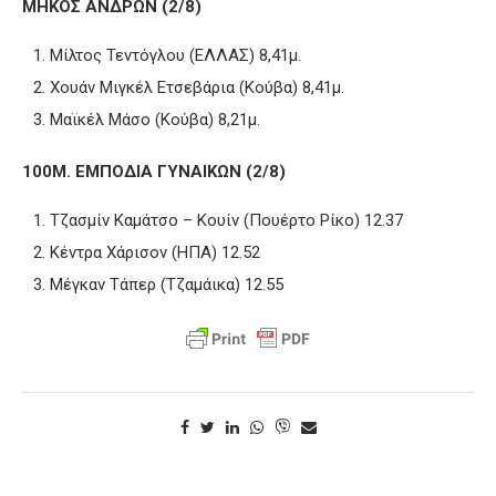
ΜΗΚΟΣ ΑΝΔΡΩΝ (2/8)
Μίλτος Τεντόγλου (ΕΛΛΑΣ) 8,41μ.
Χουάν Μιγκέλ Ετσεβάρια (Κούβα) 8,41μ.
Μαϊκέλ Μάσο (Κούβα) 8,21μ.
100Μ. ΕΜΠΟΔΙΑ ΓΥΝΑΙΚΩΝ (2/8)
Τζασμίν Καμάτσο – Κουίν (Πουέρτο Ρίκο) 12.37
Κέντρα Χάρισον (ΗΠΑ) 12.52
Μέγκαν Τάπερ (Τζαμάικα) 12.55