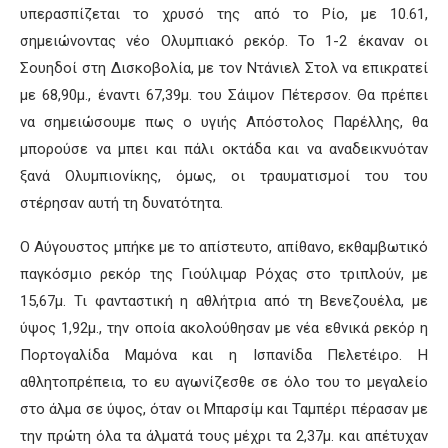
υπερασπίζεται το χρυσό της από το Ρίο, με 10.61,
σημειώνοντας νέο Ολυμπιακό ρεκόρ. Το 1-2 έκαναν οι
Σουηδοί στη Δισκοβολία, με τον Ντάνιελ Στολ να επικρατεί
με 68,90μ., έναντι 67,39μ. του Σάιμον Πέτερσον. Θα πρέπει
να σημειώσουμε πως ο υγιής Απόστολος Παρέλλης, θα
μπορούσε να μπει και πάλι οκτάδα και να αναδεικνυόταν
ξανά Ολυμπιονίκης, όμως, οι τραυματισμοί του του
στέρησαν αυτή τη δυνατότητα.
Ο Αύγουστος μπήκε με το απίστευτο, απίθανο, εκθαμβωτικό
παγκόσμιο ρεκόρ της Γιούλιμαρ Ρόχας στο τριπλούν, με
15,67μ. Τι φανταστική η αθλήτρια από τη Βενεζουέλα, με
ύψος 1,92μ., την οποία ακολούθησαν με νέα εθνικά ρεκόρ η
Πορτογαλίδα Μαμόνα και η Ισπανίδα Πελετέιρο. Η
αθλητοπρέπεια, το ευ αγωνίζεσθε σε όλο του το μεγαλείο
στο άλμα σε ύψος, όταν οι Μπαρσίμ και Ταμπέρι πέρασαν με
την πρώτη όλα τα άλματά τους μέχρι τα 2,37μ. και απέτυχαν