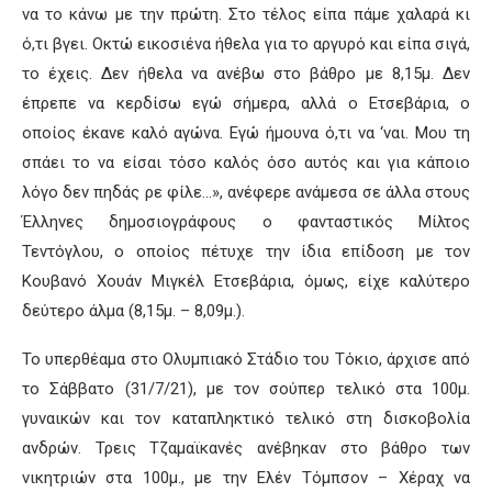
να το κάνω με την πρώτη. Στο τέλος είπα πάμε χαλαρά κι
ό,τι βγει. Οκτώ εικοσιένα ήθελα για το αργυρό και είπα σιγά,
το έχεις. Δεν ήθελα να ανέβω στο βάθρο με 8,15μ. Δεν
έπρεπε να κερδίσω εγώ σήμερα, αλλά ο Ετσεβάρια, ο
οποίος έκανε καλό αγώνα. Εγώ ήμουνα ό,τι να ‘ναι. Μου τη
σπάει το να είσαι τόσο καλός όσο αυτός και για κάποιο
λόγο δεν πηδάς ρε φίλε…», ανέφερε ανάμεσα σε άλλα στους
Έλληνες δημοσιογράφους ο φανταστικός Μίλτος
Τεντόγλου, ο οποίος πέτυχε την ίδια επίδοση με τον
Κουβανό Χουάν Μιγκέλ Ετσεβάρια, όμως, είχε καλύτερο
δεύτερο άλμα (8,15μ. – 8,09μ.).
Το υπερθέαμα στο Ολυμπιακό Στάδιο του Τόκιο, άρχισε από
το Σάββατο (31/7/21), με τον σούπερ τελικό στα 100μ.
γυναικών και τον καταπληκτικό τελικό στη δισκοβολία
ανδρών. Τρεις Τζαμαϊκανές ανέβηκαν στο βάθρο των
νικητριών στα 100μ., με την Ελέν Τόμπσον – Χέραχ να