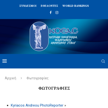
ΣΥΝΔΈΣΜΟΙ
ΕΘΕΛΟΝΤΈΣ
WORLD RANKINGS
Αρχική
Φωτογραφίες
ΦΩΤΟΓΡΑΦΊΕΣ
Kyriacos Andreou PhotoReporter
»