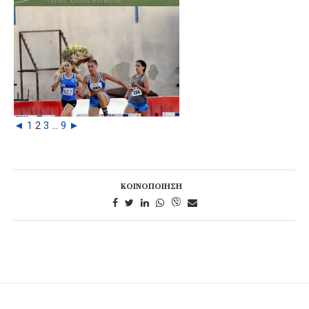
◄
1
2
3
...
9
►
ΚΟΙΝΟΠΟΊΗΣΗ